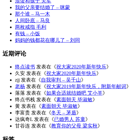
混蛋和孩子 关军
我的父亲要结婚了 – 咪蒙
那个谁 – 马一木
人间卧底 – 马良
两枚戒指 毛利
有钱 – 小饭
妈妈的钱都花在哪儿了 – 刘同
近期评论
终点读书
发表在《
祝大家2020年新年快乐
》
久安
发表在《
祝大家2020年新年快乐
》
zjj
发表在《
自我审判 – 吴千山
》
老杨
发表在《
祝大家2019年新年快乐，附新年献词
》
落落
发表在《
如果合适就结婚吧 艾小羊
》
终点书栈
发表在《
素面朝天 毕淑敏
》
黄
发表在《
素面朝天 毕淑敏
》
李富贵
发表在《
冬天 – 茅盾
》
达疯奇L
发表在《
已婚男人 苏童
》
甘谷连
发表在《
教育你的父母 梁实秋
》
标签