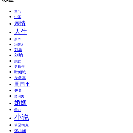
三毛
中国
亲情
人生
余华
冯骥才
刘墉
刘瑜
励志
史铁生
叶倾城
吴念真
周国平
夫妻
契诃夫
婚姻
学习
小说
希区柯克
张小娴