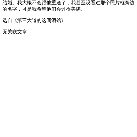
结婚。我大概不会跟他重逢了，我甚至没看过那个照片框旁边
的名字，可是我希望他们会过得美满。
选自《第三大道的这间酒馆》
无关联文章