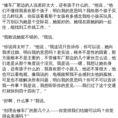
“修车厂那边的人说差距太大，还有孩子什么的。”他说，“他
们不懂得我喜欢那个孩子，明白我的意思吗？我给那个孩子买
过几样玩具，你应该看看那个女孩有多感念我给小孩买玩具。
千万别以为她是个交际花，她挺好的。她现在跟她妈妈一起
住，能找到工作就工作。”
“我敢说她挺不错的。”我说。
“你说得太对了。”他说，“我这话只告诉你，你可以说，她向
我求过婚。明白我的意思吗？老实说，根本不是性的因素，那
方面根本不是主要的，不管修车厂那边的几个家伙怎么说，他
们老是从那个角度说个没完。我是说——嗯，我想让她在身
边，还有孩子什么的，我喜欢那个小孩儿，他还不算很大，他
也可以看电视。像我说的，电视能帮我不会感到太他妈孤独，
可是也不能解决所有问题，明白我的意思吗？你可不可以告诉
我一件事？我是说，我想听听你的意见——我们过了这个交通
灯就快到四十四街了。”
“好啊，什么事？”我说。
“别理会修车厂的那几个人——你觉得我们结婚可以吗？你觉
得会美满吗？”