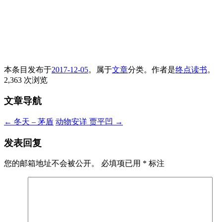
本条目发布于
2017-12-05
。属于
文章
分类。
作者是
终点读书
。
2,363 次浏览
文章导航
←
冬天 – 茅盾
动物安详 贾平凹
→
发表回复
您的邮箱地址不会被公开。
必填项已用
*
标注