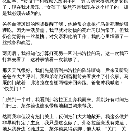
么回事。“女孩子”和我原先想的不同，过去我觉得我就是女孩
子，现在我才发现，“女孩子”显然不是我现在这个样子的，却
是我必须去成为的。
爸爸血渍斑斑的围裙提醒了我，他通常会拿枪把马射死喂给狐
狸吃。因为生活所需，我早就对动物的死亡习以为常了。但我
仍会觉得有一丝羞愧，对父亲和他的工作，我的心里增添了一
丝戒备和疏远。
两周后，我得知他打算打死另一匹叫弗洛拉的马。这一次我不
打算去看了，这种事情看一次就够了。
那天天气很好。我们先是听到弗洛拉的阵阵嘶鸣，后来又听到
爸爸在大声呼叫。我和弟弟跑到畜棚前去看发生了什么事。马
厩的门敞着，弗洛拉在畜棚两端来回奔跑。爸爸冲我喊道：
“快关门！”
门关到一半时，我看到弗洛拉正直奔我而来。我刚好有时间把
门闩上。莱尔德也连滚带爬地翻过沟来帮我。
然而我非但没有把门关上，反倒把门大大地敞开。我这么做并
非早就打定了主意，我只是这么做了。弗洛拉丝毫没有减速，
她从我身边飞驰过去。莱尔德急得跳脚，他大喊：“关门，关