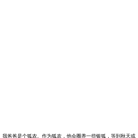
我爸爸是个狐农。作为狐农，他会圈养一些银狐，等到秋天或