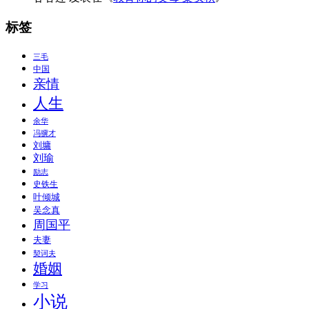
标签
三毛
中国
亲情
人生
余华
冯骥才
刘墉
刘瑜
励志
史铁生
叶倾城
吴念真
周国平
夫妻
契诃夫
婚姻
学习
小说