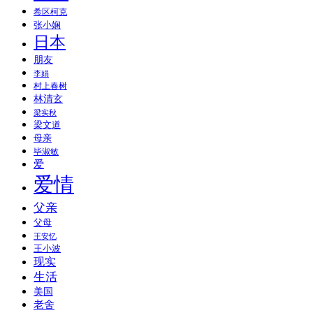
希区柯克
张小娴
日本
朋友
李娟
村上春树
林清玄
梁实秋
梁文道
母亲
毕淑敏
爱
爱情
父亲
父母
王安忆
王小波
现实
生活
美国
老舍