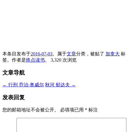
本条目发布于
2016-07-03
。属于
文章
分类，被贴了
加拿大
标
签。
作者是
终点读书
。
3,320 次浏览
文章导航
←
行刑 乔治·奥威尔
秋河 郁达夫
→
发表回复
您的邮箱地址不会被公开。
必填项已用
*
标注