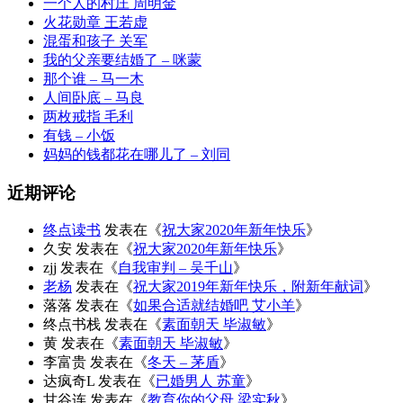
一个人的村庄 周明金
火花勋章 王若虚
混蛋和孩子 关军
我的父亲要结婚了 – 咪蒙
那个谁 – 马一木
人间卧底 – 马良
两枚戒指 毛利
有钱 – 小饭
妈妈的钱都花在哪儿了 – 刘同
近期评论
终点读书
发表在《
祝大家2020年新年快乐
》
久安
发表在《
祝大家2020年新年快乐
》
zjj
发表在《
自我审判 – 吴千山
》
老杨
发表在《
祝大家2019年新年快乐，附新年献词
》
落落
发表在《
如果合适就结婚吧 艾小羊
》
终点书栈
发表在《
素面朝天 毕淑敏
》
黄
发表在《
素面朝天 毕淑敏
》
李富贵
发表在《
冬天 – 茅盾
》
达疯奇L
发表在《
已婚男人 苏童
》
甘谷连
发表在《
教育你的父母 梁实秋
》