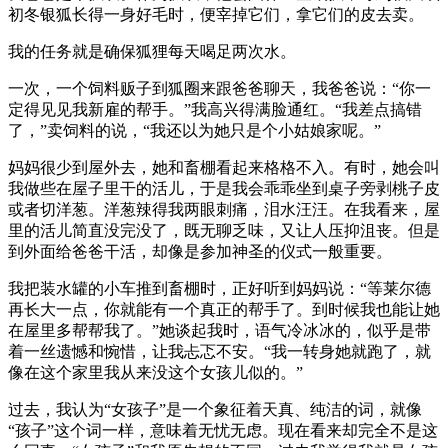
初冬银狐长得一身好毛时，便宰掉它们，拿它们的皮去卖。
我的任务就是确保狐狸每天喝足两次水。
一次，一个饲料贩子到狐圈来跟爸爸聊天，我爸爸说：“你一
定得见见我新雇的帮手。”我高兴得满脸通红。“我差点搞错
了，”卖饲料的说，“我还以为她只是个小姑娘家呢。”
妈妈很少到屋外去，她和畜棚看起来格格不入。有时，她会叫
我做些在屋子里干的活儿，于是我会乖乖坐到桌子旁剥桃子皮
或者切洋葱。洋葱辣得我两眼刺痛，泪水汪汪。在我看来，屋
里的活儿简直没完没了，既无聊乏味，又让人压抑沮丧。但是
到外面给爸爸干活，却像是参加神圣的仪式一般重要。
我把装水罐的小车推到畜棚时，正好听到妈妈说：“等莱尔德
再长大一点，你就能有一个真正的帮手了。到时候我也能让她
在屋里多帮帮我了。”她谈起我时，语气冷冰冰的，似乎是带
着一丝遗憾和惋惜，让我忐忑不安。“我一转身她就跑了，就
像在这个家里我从来没这个女孩儿似的。”
过去，我认为“女孩子”是一个象征着天真、纯洁的词，就像
“孩子”这个词一样，意味着无忧无虑。现在看来却完全不是这