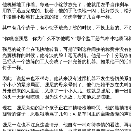
他机械地工作着。每逢一小锭纱放光了，他就用左手当作刹车
用双手迅速完成的。接着，他的手飞快地一闪，接好纱头，松
中接连不断地打上无数的结，仿佛辛苦了几百年一样。
其中有几个孩子，有小锭子放光了纱的时候，不换上新的。不
“你瞧瞧强尼—你为什么不学他呢？”那个监工怒气冲冲地质问
强尼的锭子全在飞快地转着，可是听到这种间接的称赞并没有
光辉榜样的时候，他冷淡的脸上毫无表情。他是一个十分熟练
已经从一个熟练的工人变成了一部完善的机器。如果他干的活
钉子一样。
因此，说起来也不稀奇。他从来没有过跟机器不发生密切关系
个小小的紧张局面。强尼的母亲晕倒了。他们把她平放在尖叫
外走进来的人里面，又添了一个小人儿。这就是强尼，他一出
的头一天起就咳嗽，因为这个原故，后来他总是咳嗽。
现在，强尼旁边的那个孩子正在抽抽噎噎地啼哭。他的脸抽搐
旋转的锭子，恶狠狠地骂了几句；可是车间里的轰隆轰隆的声
强尼一点也不注意这些情形。他自有一种对待事情的看法。再
反抗机器的运转一样毫无用处。那些机器就是要按照一定的方