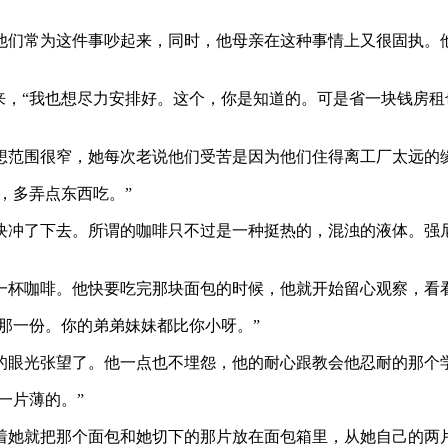
他们常为这件事吵起来，同时，他母亲在这种事情上又很固执。他
来，“我也想尽力安排好。这个，你是知道的。可是省一块钱房
想范围很窄，她每次老说他们受苦是因为他们住得离工厂太远的
，多弄点东西吃。”
块冲了下去。所谓的咖啡只不过是一种挺热的，混浊的液体。强
一杯咖啡。他快要吃完那块面包的时候，他就开始留心观察，看
你那一份。你的弟弟妹妹都比你小呀。”
的眼光张望了。他一点也不埋怨，他的耐心跟教会他忍耐的那个
一片薄的。”
着她就把那个面包和她切下的那片放在面包箱里，从她自己的两