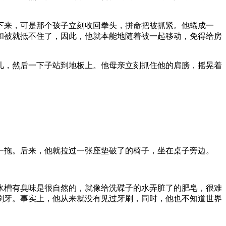
下来，可是那个孩子立刻收回拳头，拼命把被抓紧。他蜷成一
和被就抵不住了，因此，他就本能地随着被一起移动，免得给房
儿，然后一下子站到地板上。他母亲立刻抓住他的肩膀，摇晃着
一拖。后来，他就拉过一张座垫破了的椅子，坐在桌子旁边。
水槽有臭味是很自然的，就像给洗碟子的水弄脏了的肥皂，很难
刷牙。事实上，他从来就没有见过牙刷，同时，他也不知道世界