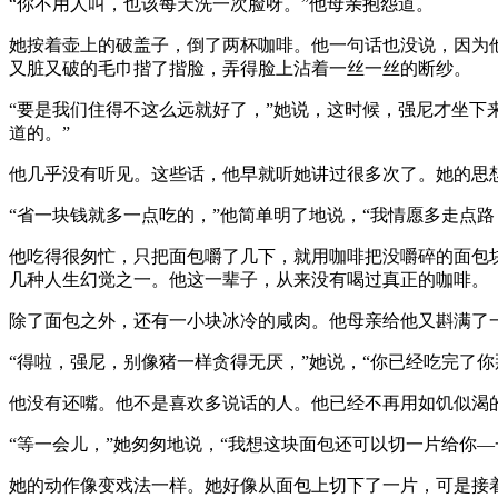
“你不用人叫，也该每天洗一次脸呀。”他母亲抱怨道。
她按着壶上的破盖子，倒了两杯咖啡。他一句话也没说，因为
又脏又破的毛巾揩了揩脸，弄得脸上沾着一丝一丝的断纱。
“要是我们住得不这么远就好了，”她说，这时候，强尼才坐下
道的。”
他几乎没有听见。这些话，他早就听她讲过很多次了。她的思
“省一块钱就多一点吃的，”他简单明了地说，“我情愿多走点路
他吃得很匆忙，只把面包嚼了几下，就用咖啡把没嚼碎的面包
几种人生幻觉之一。他这一辈子，从来没有喝过真正的咖啡。
除了面包之外，还有一小块冰冷的咸肉。他母亲给他又斟满了
“得啦，强尼，别像猪一样贪得无厌，”她说，“你已经吃完了
他没有还嘴。他不是喜欢多说话的人。他已经不再用如饥似渴
“等一会儿，”她匆匆地说，“我想这块面包还可以切一片给你—
她的动作像变戏法一样。她好像从面包上切下了一片，可是接