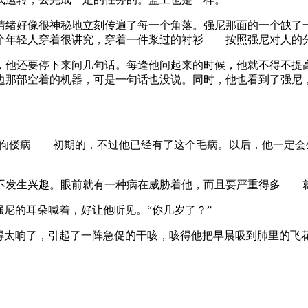
情绪好像很神秘地立刻传遍了每一个角落。强尼那面的一个缺了
个年轻人穿着很讲究，穿着一件浆过的衬衫——按照强尼对人的分
，他还要停下来问几句话。每逢他问起来的时候，他就不得不提
边那部空着的机器，可是一句话也没说。同时，他也看到了强尼
有佝偻病——初期的，不过他已经有了这个毛病。以后，他一定
不发生兴趣。眼前就有一种病在威胁着他，而且要严重得多——
强尼的耳朵喊着，好让他听见。“你几岁了？”
得太响了，引起了一阵急促的干咳，咳得他把早晨吸到肺里的飞