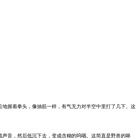
松地握着拳头，像抽筋一样，有气无力对半空中里打了几下。这
战声音，然后低沉下去，变成含糊的呜咽。这简直是野兽的嗥