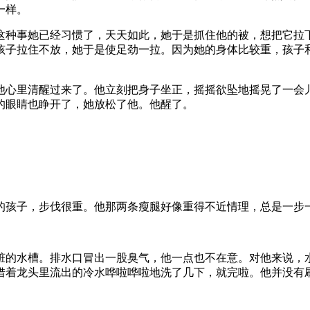
一样。
这种事她已经习惯了，天天如此，她于是抓住他的被，想把它拉
孩子拉住不放，她于是使足劲一拉。因为她的身体比较重，孩子
他心里清醒过来了。他立刻把身子坐正，摇摇欲坠地摇晃了一会
的眼睛也睁开了，她放松了他。他醒了。
的孩子，步伐很重。他那两条瘦腿好像重得不近情理，总是一步
脏的水槽。排水口冒出一股臭气，他一点也不在意。对他来说，
借着龙头里流出的冷水哗啦哗啦地洗了几下，就完啦。他并没有