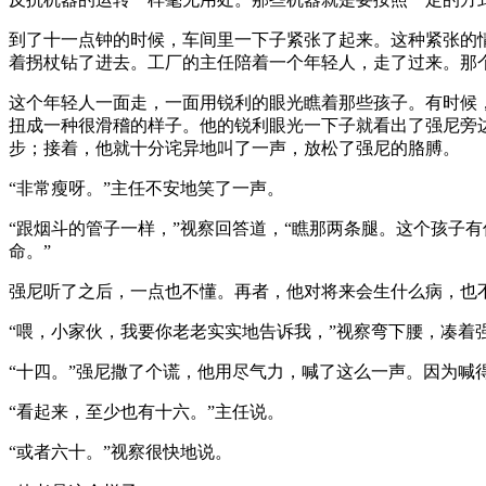
到了十一点钟的时候，车间里一下子紧张了起来。这种紧张的
着拐杖钻了进去。工厂的主任陪着一个年轻人，走了过来。那
这个年轻人一面走，一面用锐利的眼光瞧着那些孩子。有时候
扭成一种很滑稽的样子。他的锐利眼光一下子就看出了强尼旁
步；接着，他就十分诧异地叫了一声，放松了强尼的胳膊。
“非常瘦呀。”主任不安地笑了一声。
“跟烟斗的管子一样，”视察回答道，“瞧那两条腿。这个孩子
命。”
强尼听了之后，一点也不懂。再者，他对将来会生什么病，也
“喂，小家伙，我要你老老实实地告诉我，”视察弯下腰，凑着
“十四。”强尼撒了个谎，他用尽气力，喊了这么一声。因为喊
“看起来，至少也有十六。”主任说。
“或者六十。”视察很快地说。