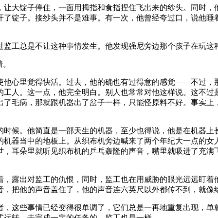
，让大锭子停住，一面用拇指和食指捏住飞出来的纱头。同时，
开了锭子。接纱头并不是难事。有一次，他曾经夸过口，说他睡
过监工总是不让这种事情发生。他发现强尼旁边那个孩子在玩这
着。
使他心里觉得快活。过去，他的确也有过得意的感觉——不过，
的工人。这一点，他完全明白。别人也常常对他这样说。这不过
出了毛病，那就跟机器出了岔子一样，只能怪原料不好。事实上
的时候。他简直是一部天生的机器，至少也得说，他是在机器上
的机器当中的地板上。从织布机旁边喊来了两个年纪大一点的女
世，耳朵里就听见织布机的乒乓轰隆的声音，嘴里就吸进了充满
着，露出对监工的仇恨，同时，监工也在用威胁的眼光远远盯着
音，把他的声音盖住了，他的声音连六英尺以外都传不到，就像
者，这些事情已经变得很单调了，它们总是一再地重复出现，单
式运转，去完成一定的任务的。监工也是一样。