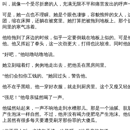
叫，就像一个受尽折磨的人，充满无限不平和痛苦发出的呼声
可是，她一点也不理睬。她是个眼色凄惨，容貌憔悴的女人，
团，缩在床脚，还躺在被窝里。她打算把被拖到地板上。那个
间里的寒气冻着。
他给拖到了床边的时候，似乎一定要倒栽在地板上似的。可是
他。他又挥起了拳头，这一次劲更大，打得也比较准。同时他
“好吧，”他咕噜咕噜地说。
她立刻端着灯，匆匆地走出去，把他丢在黑房间里。
“他们会扣你工钱的。”她回过头，警告他。
他不在乎黑暗。他一穿好衣服，就走到厨房里。这个又瘦又轻
“强尼！”他母亲猛然喝了一声。
他猛然站起来，一声不响地走到水槽那儿。那是一个油腻、肮
产生泡沫一样自然。不过，他并没有竭力使肥皂产生泡沫。他
上居然有很多每天要遭受刷牙那份罪的大傻瓜。