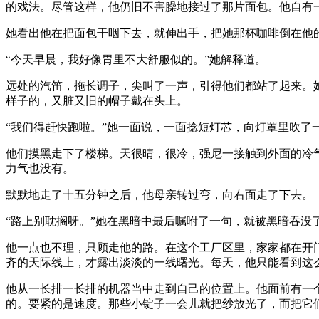
的戏法。尽管这样，他仍旧不害臊地接过了那片面包。他自有
她看出他在把面包干咽下去，就伸出手，把她那杯咖啡倒在他
“今天早晨，我好像胃里不大舒服似的。”她解释道。
远处的汽笛，拖长调子，尖叫了一声，引得他们都站了起来。
样子的，又脏又旧的帽子戴在头上。
“我们得赶快跑啦。”她一面说，一面捻短灯芯，向灯罩里吹了
他们摸黑走下了楼梯。天很晴，很冷，强尼一接触到外面的冷
力气也没有。
默默地走了十五分钟之后，他母亲转过弯，向右面走了下去。
“路上别耽搁呀。”她在黑暗中最后嘱咐了一句，就被黑暗吞没
他一点也不理，只顾走他的路。在这个工厂区里，家家都在开
齐的天际线上，才露出淡淡的一线曙光。每天，他只能看到这
他从一长排一长排的机器当中走到自己的位置上。他面前有一
的。要紧的是速度。那些小锭子一会儿就把纱放光了，而把它