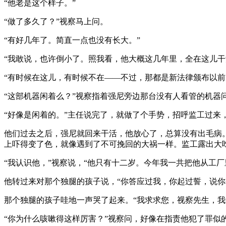
“他老是这个样子。”
“做了多久了？”视察马上问。
“有好几年了。简直一点也没有长大。”
“我敢说，也许倒小了。照我看，他大概这几年里，全在这儿干
“有时候在这儿，有时候不在——不过，那都是新法律颁布以前
“这部机器闲着么？”视察指着强尼旁边那台没有人看管的机器
“好像是闲着的。”主任说完了，就做了个手势，招呼监工过来
他们过去之后，强尼就回来干活，他放心了，总算没有出毛病
上吓得变了色，就像遇到了不可挽回的大祸一样。监工露出大
“我认识他，”视察说，“他只有十二岁。今年我一共把他从工
他转过来对那个独腿的孩子说，“你答应过我，你起过誓，说你
那个独腿的孩子哇地一声哭了起来。“我求求您，视察先生，
“你为什么咳嗽得这样厉害？”视察问，好像在指责他犯了罪似