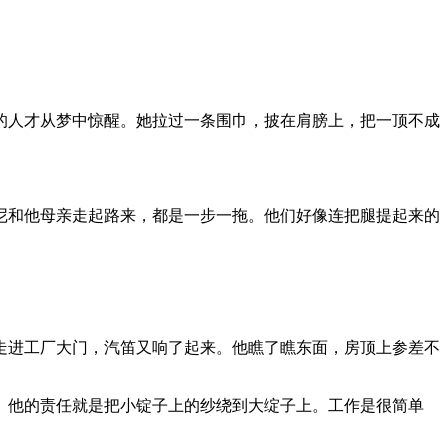
的人才从梦中惊醒。她拉过一条围巾，披在肩膀上，把一顶不成
尼和他母亲走起路来，都是一步一拖。他们好像连把腿提起来的
走进工厂大门，汽笛又响了起来。他瞧了瞧东面，房顶上参差不
。他的责任就是把小锭子上的纱绕到大绽子上。工作是很简单