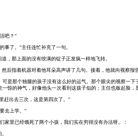
活吧？”
的事了。”主任连忙补充了一句。
问道，那上面的没有绞满的锭子正发疯一样地飞转。
，然后指着机器对着他耳朵高声讲了几句。接着，他就向视察报告
。可是那个独腿的孩子没有这么好的运气。那个眼尖的视察一下
吃一惊的神气，好像他头一次看到这孩子似的；主任也板起脸，
厂里赶出去三次，这是第四次了。”
要去上学。”
我们家里已经饿死了两个小孩，我们实在穷得没有办法呀。：
的。