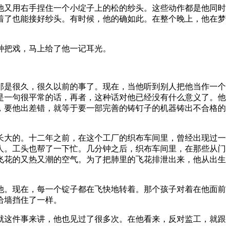
他又用右手捏住一个小绽子上的松的纱头。这些动作都是他同时
着了也能接好纱头。有时候，他的确如此。在整个晚上，他在梦
种把戏，马上给了他一记耳光。
那是很久，很久以前的事了。现在，当他听到别人把他当作一个
是一句很平常的话，再者，这种话对他已经没有什么意义了。他
，要他出差错，就等于要一部完善的铸钉子的机器铸出不合格的
长大的。十二年之前，在这个工厂的织布车间里，曾经出现过一
人。工头也帮了一下忙。几分钟之后，织布车间里，在那些从门
飞花的又热又潮的空气。为了把肺里的飞花排泄出来，他从出生
他。现在，每一个锭子都在飞快地转着。那个孩子对着在他面前
给墙挡住了一样。
就这件事来讲，他也见过了很多次。在他看来，反对监工，就跟