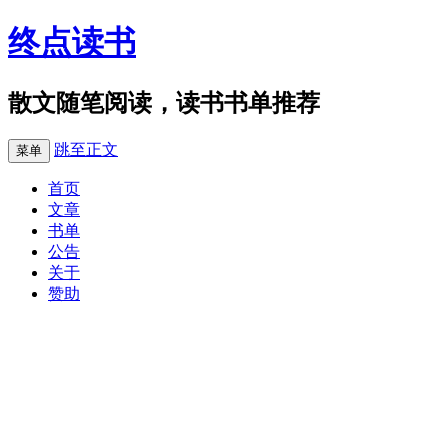
终点读书
散文随笔阅读，读书书单推荐
跳至正文
菜单
首页
文章
书单
公告
关于
赞助