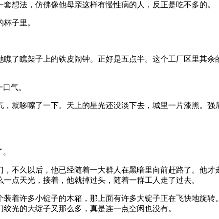
一套想法，仿佛像他母亲这样有慢性病的人，反正是吃不多的。
的杯子里。
她瞧了瞧架子上的铁皮闹钟。正好是五点半。这个工厂区里其余
一口气。
气，就哆嗦了一下。天上的星光还没淡下去，城里一片漆黑。强
了。
门，不久以后，他已经随着一大群人在黑暗里向前赶路了。他才
么一点天光，接着，他就掉过头，随着一群工人走了过去。
个装着许多小锭子的木箱，那上面有许多大锭子正在飞快地旋转
们绞光的大绽子又那么多，真是连一点空闲也没有。