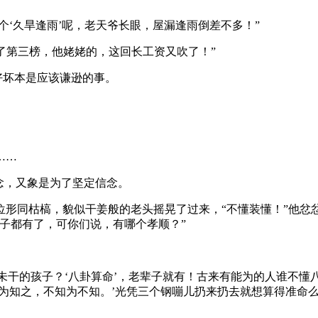
个‘久旱逢雨’呢，老天爷长眼，屋漏逢雨倒差不多！”
发了第三榜，他姥姥的，这回长工资又吹了！”
好坏本是应该谦逊的事。
……
念，又象是为了坚定信念。
形同枯槁，貌似干姜般的老头摇晃了过来，“不懂装懂！”他忿忿
子都有了，可你们说，有哪个孝顺？”
臭未干的孩子？‘八卦算命’，老辈子就有！古来有能为的人谁不懂
为知之，不知为不知。’光凭三个钢嘣儿扔来扔去就想算得准命么