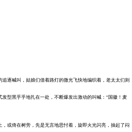
的追逐喊叫，姑娘们借着路灯的微光飞快地编织着，老太太们则
式发型黑乎乎地扎在一处，不断爆发出激动的叫喊：“国徽！麦
上，或倚在树旁，先是无言地思忖着，旋即火光闪亮，抽起了闷