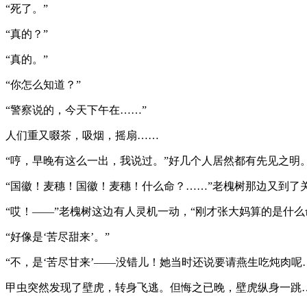
“死了。”
“真的？”
“真的。”
“你怎么知道？”
“警察说的，今天下午在……”
人们重又啜茶，吸烟，摇扇……
“哼，早晚有这么一出，我说过。”好几个人居然都有先见之明
“国徽！麦穗！国徽！麦穗！什么命？……”老槐树那边又到了
“哎！——”老槐树这边有人灵机一动，“刚才张大妈算的是什么
“好像是‘苦尽甜来’。”
“不，是‘苦尽甘来’——没错儿！她当时还说要请燕生吃炖肉呢
甲虫突然发现了壁虎，转身飞逃。但悔之已晚，壁虎纵身一跳