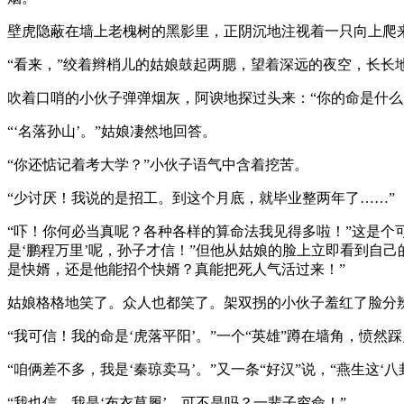
壁虎隐蔽在墙上老槐树的黑影里，正阴沉地注视着一只向上爬
“看来，”绞着辫梢儿的姑娘鼓起两腮，望着深远的夜空，长长地
吹着口哨的小伙子弹弹烟灰，阿谀地探过头来：“你的命是什么
“‘名落孙山’。”姑娘凄然地回答。
“你还惦记着考大学？”小伙子语气中含着挖苦。
“少讨厌！我说的是招工。到这个月底，就毕业整两年了……”
“吓！你何必当真呢？各种各样的算命法我见得多啦！”这是个
是‘鹏程万里’呢，孙子才信！”但他从姑娘的脸上立即看到自
是快婿，还是他能招个快婿？真能把死人气活过来！”
姑娘格格地笑了。众人也都笑了。架双拐的小伙子羞红了脸分辨
“我可信！我的命是‘虎落平阳’。”一个“英雄”蹲在墙角，愤然
“咱俩差不多，我是‘秦琼卖马’。”又一条“好汉”说，“燕生这‘八
“我也信。我是‘布衣草履’，可不是吗？一辈子穷命！”