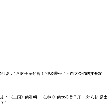
然说，“说我‘子孝孙贤！”他象蒙受了不白之冤似的摊开双
八卦？《三国》的孔明，《封神》的太公姜子牙！这‘八卦’是太
？”