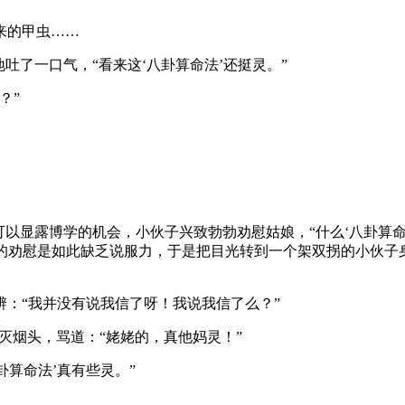
来的甲虫……
吐了一口气，“看来这‘八卦算命法’还挺灵。”
？”
可以显露博学的机会，小伙子兴致勃勃劝慰姑娘，“什么‘八卦算
己的劝慰是如此缺乏说服力，于是把目光转到一个架双拐的小伙子身
：“我并没有说我信了呀！我说我信了么？”
踩灭烟头，骂道：“姥姥的，真他妈灵！”
卦算命法’真有些灵。”