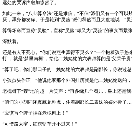
远处的哭诉声愈加惨然了。
如此一来，“八卦算命法”还是难信，“不信”派们又有一个可以
厌，浑身都发痒。于是轮到“灵验”派们释然而且大度地说：“
算得坏命而宣称“灵验”，宣称“灵验”却又为“灵验”的事实而紧
深默着。
还是有人不死心。“你们说燕生算得不灵么？”一个抱着孩子悠
打’，就是‘梦里南柯’，给他二姨姥姥的六表叔算的是‘父荣子
“算了吧，你们那口子的二姨姥姥的六表叔是副部长，你说过总
小孩点头作证：“他说他家那个外国挂历就是他二姨姥姥送的，
老槐树下“轰”地响起一片笑声：“再多绕几个圈儿，皇上还是我
“咱们这小胡同还真藏龙卧虎，住着副部长二表妹的姨外孙子…
“应该写个牌子挂在老槐树上！”
“可惜路太窄，红旗轿车开不过来！”