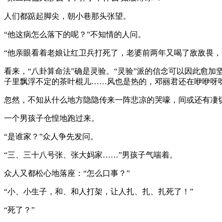
人们都踮起脚尖，朝小巷那头张望。
“他这病怎么落下的呢？”不知情的人问。
“他亲眼看着老娘让红卫兵打死了，老婆前两年又喝了敌敌畏，
看来，“八卦算命法”确是灵验。“灵验”派的信念可以因此愈
子里飘浮不定的茶叶棍儿……风也是热的，邓丽君还在咿咿呀呀
忽然，不知从什么地方隐隐传来一阵悲凉的哭嚎，间或还有凄切
一个男孩子仓惶地跑过来。
“是谁家？”众人争先发问。
“三、三十八号张、张大妈家……”男孩子气喘着。
众人又都松心地落座：“怎么口事？”
“小、小生子，和、和人打架，让人扎、扎、扎死了！”
“死了？”