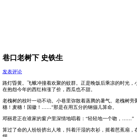
巷口老树下 史铁生
发表评论
路灯昏黄。飞蛾冲撞着欢聚的蚊群。正是晚饭后乘凉的时光，
在抱怨今年的西红柿涨了价，西瓜也不甜。
老槐树的枝叶一动不动。小巷里弥散着蒸腾的暑气。老槐树旁
穗！麦穗！国徽！……”那是在用五分的钢傰儿算命。
邓丽君正在谁家的窗户里深情地唱着：“轻轻地一个吻，……”
算过了命的人纷纷挤出人堆，抖着汗湿的衣衫，摇着芭蕉扇，
烟。