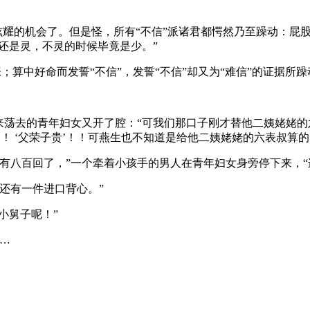
炫耀的机会了。但是怪，所有“不信”派诸君都愕然乃至躁动：屁
灵还是灵，不灵的时候毕竟是少。”
张；算中好命而发誓“不信”，发誓“不信”却又为“难信”的证据
来荡去的青年妇女又开了腔：“可我们那口子刚才替他二姨姥姥的
贵’！ ‘父荣子贵’！！可燕生也不知道是给他二姨姥姥的六表叔
有八百回了，”一个牵着小孩手的男人在青年妇女身旁停下来，“
还有一件进口背心。”
小舅子呢！”
…