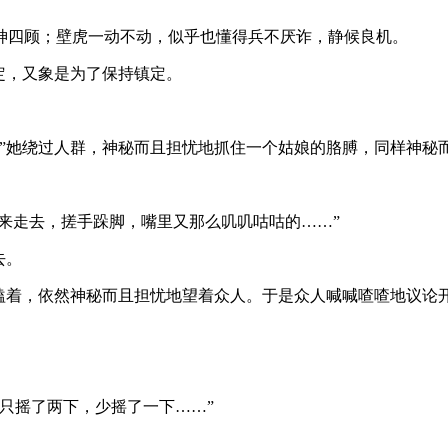
神四顾；壁虎一动不动，似乎也懂得兵不厌诈，静候良机。
定，又象是为了保持镇定。
”她绕过人群，神秘而且担忧地抓住一个姑娘的胳膊，同样神秘而
走来走去，搓手跺脚，嘴里又那么叽叽咕咕的……”
去。
嗑着，依然神秘而且担忧地望着众人。于是众人喊喊喳喳地议论开
只摇了两下，少摇了一下……”