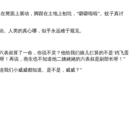
股在凳面上展动，脚跟在土地上刨坑，“噼噼啦啦”。蚊子真讨
所躁动。人类的真心哪，似乎永远难于窥见。
六表叔算了一命，你说不灵？他给我们娘儿仨算的不是‘鸡飞蛋
算的呀！再说，燕生也不知道他二姨姥姥的六表叔是副部长呀！”
连我们小威威都知道。是不是，威威？”