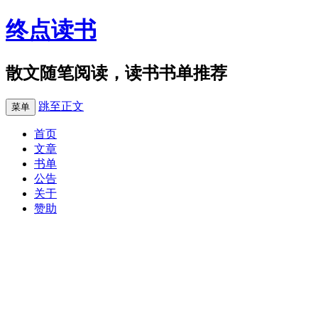
终点读书
散文随笔阅读，读书书单推荐
跳至正文
菜单
首页
文章
书单
公告
关于
赞助