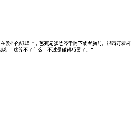
撒落在发抖的纸烟上，芭蕉扇骤然停于胯下或者胸前。眼睛盯着杯
说：“这算不了什么，不过是碰得巧罢了。”