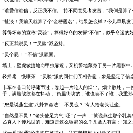
“谁爱信谁信，反正我不信。”持不同意见者发言，“我倒是算了
“扯淡！我前天就算了个‘金榜题名’，结果怎么样？今儿早晨
算得坏命的宣称“灵验”，算得好命的发誓“不信”，似乎命运的
“反正我说灵！”“灵验”派坚持。
“灵个屁！”“不信”派顽固。
墙上，壁虎敏捷地向甲虫靠近，又机警地藏身于另一片黑影中
轻摇扇，慢啜茶，“灵验”派的同仁们互相告慰，象是坚定了信
卡车在巷口前呼啸而过，卷起一片呛人的烟尘。烟尘散处，一位
手，满脸皱纹都在抖动，“街里街坊的，谁也瞒不了谁，我重孙
“您是说燕生这‘八卦算命法’，不灵么？”有人给老头让坐。
“自然是不灵！”老头使足力气“呸”了一声，“就说燕生那个乳
乙真人下传凡世的，难道是这么容易的么？孔圣人有言：‘知之
此一番“深通”经史的广征博引，又在老槐树下引动了深思。