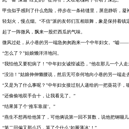
甲虫似乎感到了什么危险，停步在一条砖缝里，屏息静听，凝
轻划火，慢点烟。“不信”派的友邻们互相鼓舞，象是保持着镇
起了一阵微风，飘来一股烂西瓜的气味。
微风过处，从小巷的另一端急匆匆跑来一个中年妇女。“嘘——
“怎么了？”姑娘懒洋洋地问。
“我怕他又要犯病了！”中年妇女诚惶诚恐，“他在那儿一个人
“没治！”姑娘伸伸懒腰说，然后无可奈何地向小巷的另一端走
“又是为了什么事呢？”中年妇女接过别人递给的一把葵花子，
“还偷偷地双手合十，让我看见了。”
“结果算了个‘推车靠崖’。”
“燕生不想再给他算了，可他俩说第一回不算数，说他把钢嘣儿
“第二回偏又那么巧，算了个什么‘如履薄冰’！”