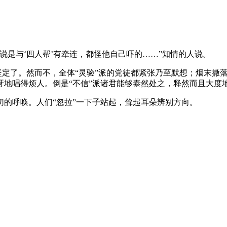
说是与‘四人帮’有牵连，都怪他自己吓的……”知情的人说。
加坚定了。然而不，全体“灵验”派的党徒都紧张乃至默想；烟末
地唱得烦人。倒是“不信”派诸君能够泰然处之，释然而且大度地
的呼唤。人们“忽拉”一下子站起，耸起耳朵辨别方向。