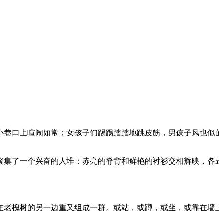
小巷口上喧闹如常；女孩子们踢踢踏踏地跳皮筋，男孩子风也似
聚集了一个兴奋的人堆：赤亮的脊背和鲜艳的衬衫交相辉映，各
在老槐树的另一边重又组成一群。或站，或蹲，或坐，或靠在墙