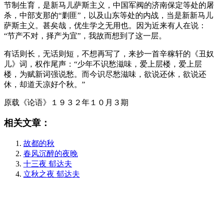
节制生育，是新马儿萨斯主义，中国军阀的济南保定等处的屠
杀，中部支那的“剿匪”，以及山东等处的内战，当是新新马儿
萨斯主义。甚矣哉，优生学之无用也。因为近来有人在说：
“节产不对，择产为宜”，我故而想到了这一层。
有话则长，无话则短，不想再写了，来抄一首辛稼轩的《丑奴
儿》词，权作尾声：“少年不识愁滋味，爱上层楼，爱上层
楼，为赋新词强说愁。而今识尽愁滋味，欲说还休，欲说还
休，却道天凉好个秋。”
原载《论语》１９３２年１０月３期
相关文章：
故都的秋
春风沉醉的夜晚
十三夜 郁达夫
立秋之夜 郁达夫