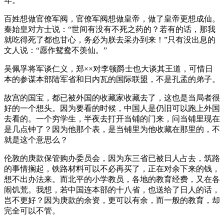
年。”
百姓想做官僚军阀，官僚军阀想做皇帝，做了皇帝更想成仙。
秦始皇对方士说：“世间有没有不死之药的？若有的话，那我
就吃得死了都也甘心，务必为朕去采办到来！”只有没出息的
文人说：“愿作鸳鸯不羡仙。”
吴佩孚将军谈仁义，郑××对李顿爵士也大谈其王道，可惜日
本的参谋本部陆军省和日内瓦的国际联盟，不是孔孟的弟子。
故宫的国宝，都已被外国的收藏家收藏去了，这也是当局者很
好的一个想头。因为要看的时候，中国人是仍旧可以跑上外国
去看的。一个穷学生，半夜去打开当铺的门来，问当铺里现在
是几点钟了？因为他那个表，是当铺里为他收藏在那里的，不
就是这个意思么？
伦敦的庚款保管购办委员会，因为东三省已被日人占去，筑路
的事情搁起，铁路材料可以不必再买了，正在对余下来的钱，
想不出办法来。而北平的小学教员，各地的教育经费，又在各
闹饥荒。我想，若中国连本部的十八省，也送给了日人的话，
岂不更好？因为庚款的余资，更可以有余，而一般的教育，却
完全可以不管。