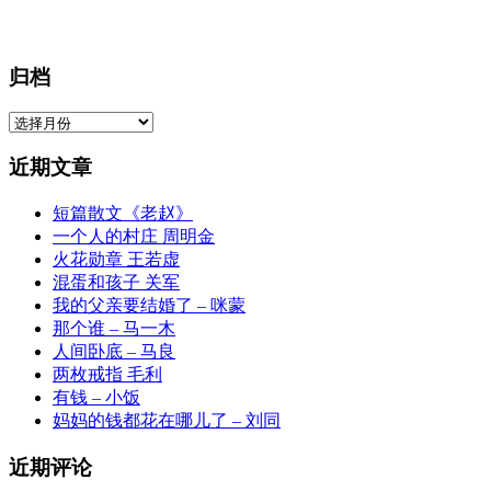
归档
归
档
近期文章
短篇散文《老赵》
一个人的村庄 周明金
火花勋章 王若虚
混蛋和孩子 关军
我的父亲要结婚了 – 咪蒙
那个谁 – 马一木
人间卧底 – 马良
两枚戒指 毛利
有钱 – 小饭
妈妈的钱都花在哪儿了 – 刘同
近期评论