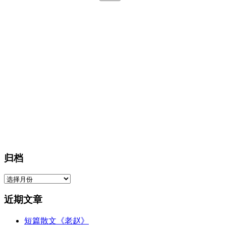
索：
归档
归
档
近期文章
短篇散文《老赵》