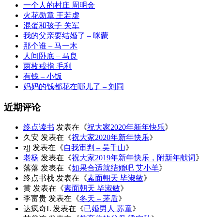
一个人的村庄 周明金
火花勋章 王若虚
混蛋和孩子 关军
我的父亲要结婚了 – 咪蒙
那个谁 – 马一木
人间卧底 – 马良
两枚戒指 毛利
有钱 – 小饭
妈妈的钱都花在哪儿了 – 刘同
近期评论
终点读书
发表在《
祝大家2020年新年快乐
》
久安
发表在《
祝大家2020年新年快乐
》
zjj
发表在《
自我审判 – 吴千山
》
老杨
发表在《
祝大家2019年新年快乐，附新年献词
》
落落
发表在《
如果合适就结婚吧 艾小羊
》
终点书栈
发表在《
素面朝天 毕淑敏
》
黄
发表在《
素面朝天 毕淑敏
》
李富贵
发表在《
冬天 – 茅盾
》
达疯奇L
发表在《
已婚男人 苏童
》