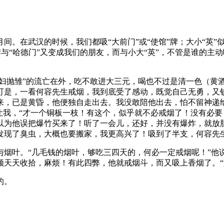
。在武汉的时候，我们都吸“大前门”或“使馆”牌；大小“英”似
牌与“哈德门”又变成我们的朋友，而与小大“英”，不管是谁的主
弃妇抛雏”的流亡在外，吃不敢进大三元，喝也不过是清一色（黄
可是，一看何容先生戒烟，我到底受了感动，既觉自己无勇，又
来，已是黄昏，他便独自走出去。我没敢陪他出去，怕不留神递
让我，“才一个铜板一枝！有这个，似乎就不必戒烟了！没有必要
以为他误把爆竹买来了！听了一会儿，还好，并没有爆炸，就放
发现了臭虫，大概也要搬家，我更高兴了！吸到了半支，何容先生
与烟叶。“几毛钱的烟叶，够吃三四天的，何必一定戒烟呢！”他
须天天收拾，麻烦！有此四弊，他就戒烟斗，而又吸上香烟了。“
的。