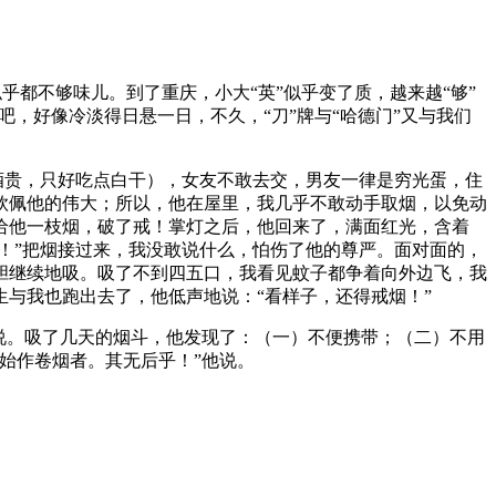
乎都不够味儿。到了重庆，小大“英”似乎变了质，越来越“够”
动吧，好像冷淡得日悬一日，不久，“刀”牌与“哈德门”又与我们
酒贵，只好吃点白干），女友不敢去交，男友一律是穷光蛋，住
钦佩他的伟大；所以，他在屋里，我几乎不敢动手取烟，以免动
给他一枝烟，破了戒！掌灯之后，他回来了，满面红光，含着
！”把烟接过来，我没敢说什么，怕伤了他的尊严。面对面的，
胆继续地吸。吸了不到四五口，我看见蚊子都争着向外边飞，我
与我也跑出去了，他低声地说：“看样子，还得戒烟！”
说。吸了几天的烟斗，他发现了：（一）不便携带；（二）不用
始作卷烟者。其无后乎！”他说。