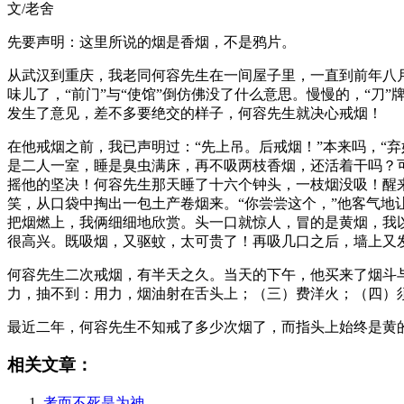
文/老舍
先要声明：这里所说的烟是香烟，不是鸦片。
从武汉到重庆，我老同何容先生在一间屋子里，一直到前年八月间
味儿了，“前门”与“使馆”倒仿佛没了什么意思。慢慢的，“刀”
发生了意见，差不多要绝交的样子，何容先生就决心戒烟！
在他戒烟之前，我已声明过：“先上吊。后戒烟！”本来吗，“
是二人一室，睡是臭虫满床，再不吸两枝香烟，还活着干吗？
摇他的坚决！何容先生那天睡了十六个钟头，一枝烟没吸！醒
笑，从口袋中掏出一包土产卷烟来。“你尝尝这个，”他客气地
把烟燃上，我俩细细地欣赏。头一口就惊人，冒的是黄烟，我
很高兴。既吸烟，又驱蚊，太可贵了！再吸几口之后，墙上又
何容先生二次戒烟，有半天之久。当天的下午，他买来了烟斗
力，抽不到：用力，烟油射在舌头上；（三）费洋火；（四）
最近二年，何容先生不知戒了多少次烟了，而指头上始终是黄
相关文章：
考而不死是为神