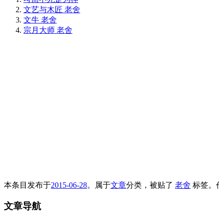
文艺与木匠 老舍
文牛 老舍
宗月大师 老舍
本条目发布于
2015-06-28
。属于
文章
分类，被贴了
老舍
标签。
文章导航