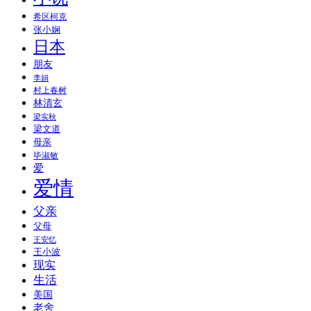
希区柯克
张小娴
日本
朋友
李娟
村上春树
林清玄
梁实秋
梁文道
母亲
毕淑敏
爱
爱情
父亲
父母
王安忆
王小波
现实
生活
美国
老舍