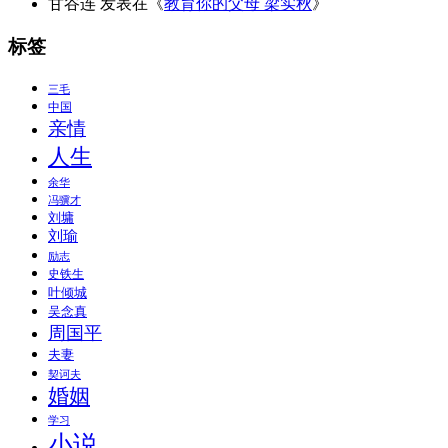
甘谷连
发表在《
教育你的父母 梁实秋
》
标签
三毛
中国
亲情
人生
余华
冯骥才
刘墉
刘瑜
励志
史铁生
叶倾城
吴念真
周国平
夫妻
契诃夫
婚姻
学习
小说