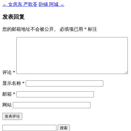
←
女房东 严歌苓
卧铺 阿城
→
发表回复
您的邮箱地址不会被公开。
必填项已用
*
标注
评论
*
显示名称
*
邮箱
*
网站
搜