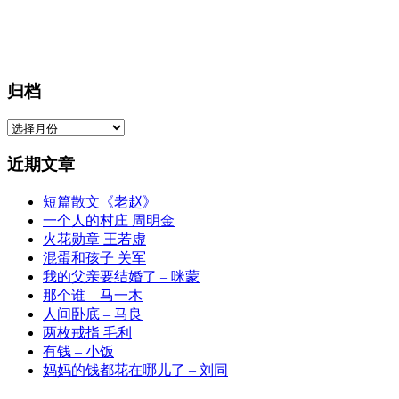
归档
归
档
近期文章
短篇散文《老赵》
一个人的村庄 周明金
火花勋章 王若虚
混蛋和孩子 关军
我的父亲要结婚了 – 咪蒙
那个谁 – 马一木
人间卧底 – 马良
两枚戒指 毛利
有钱 – 小饭
妈妈的钱都花在哪儿了 – 刘同