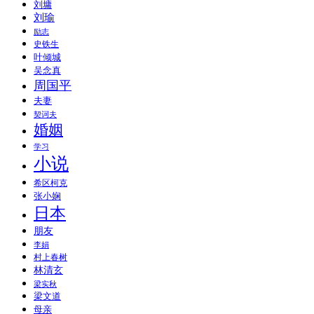
刘墉
刘瑜
励志
史铁生
叶倾城
吴念真
周国平
夫妻
契诃夫
婚姻
学习
小说
希区柯克
张小娴
日本
朋友
李娟
村上春树
林清玄
梁实秋
梁文道
母亲