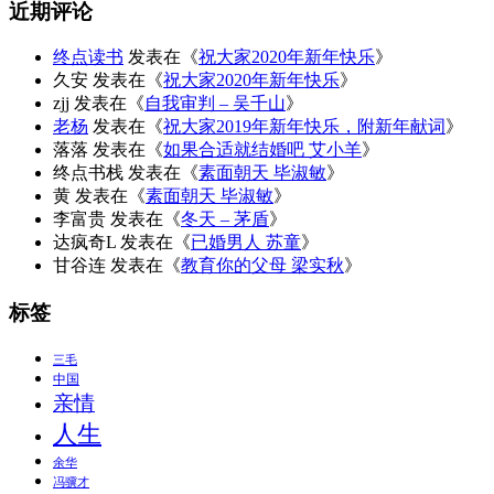
近期评论
终点读书
发表在《
祝大家2020年新年快乐
》
久安
发表在《
祝大家2020年新年快乐
》
zjj
发表在《
自我审判 – 吴千山
》
老杨
发表在《
祝大家2019年新年快乐，附新年献词
》
落落
发表在《
如果合适就结婚吧 艾小羊
》
终点书栈
发表在《
素面朝天 毕淑敏
》
黄
发表在《
素面朝天 毕淑敏
》
李富贵
发表在《
冬天 – 茅盾
》
达疯奇L
发表在《
已婚男人 苏童
》
甘谷连
发表在《
教育你的父母 梁实秋
》
标签
三毛
中国
亲情
人生
余华
冯骥才