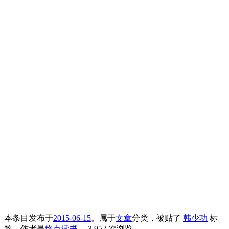
本条目发布于
2015-06-15
。属于
文章
分类，被贴了
韩少功
标
签。
作者是
终点读书
。
3,952 次浏览