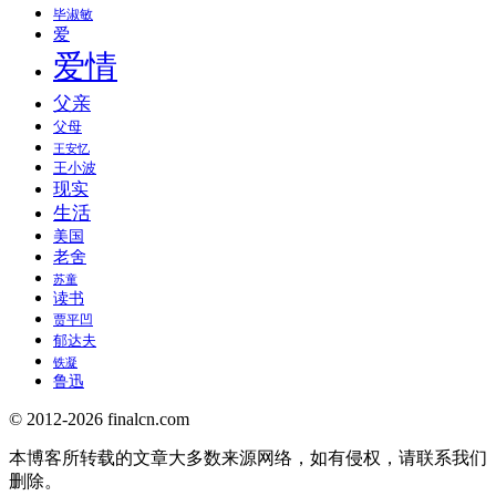
毕淑敏
爱
爱情
父亲
父母
王安忆
王小波
现实
生活
美国
老舍
苏童
读书
贾平凹
郁达夫
铁凝
鲁迅
© 2012-2026 finalcn.com
本博客所转载的文章大多数来源网络，如有侵权，请联系我们
删除。