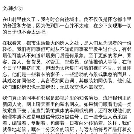
文/韩少功
在山村里住久了，我有时会向往城市。倒不仅仅是怀念都市里
的舒适和方便，因为做到那一点并不太难，在乡下实现那一切
的日子也不会太远吧。
在我看来，都市生活最大的诱人之处，是人们互为隐者的一份
轻松。我们有同事但可能从不知道同事家里发生过什么，有邻
居但可能从不知道邻居房门后是何景象。至于更多的客户、乘
客、路人、售货员、水管工、邮递员、保险推销人等等，在每
个日子里拥挤而来，但因为太密集而被我们视而不见，过目即
忘。他们是一些着衣的影子，一些游动的布景或飘忽的面具，
其姓名如同假名，其言语如同台词，其服装如同伪装。他们让
我们难以辨识也无需辨识，无法深交也不需深交。
我们真正的同事和邻居是影视片里的知名演员、流行报刊里的
新闻人物、网上聊天室里的匿名网友。如果我们顺着电缆一类
线索查下去，追查到繁忙媒体的车间或机房，还可发现他们的
物理本质不过是电磁信号或纸媒信号，由一些专业人员采编
着，编辑着，复制着，包装着，日夜向外传输着。这样，我们
就像地老鼠，藏在十分安全的暗层，与远方的符号产品打着交