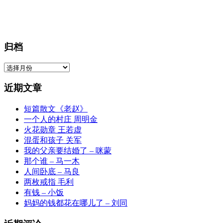
归档
归
档
近期文章
短篇散文《老赵》
一个人的村庄 周明金
火花勋章 王若虚
混蛋和孩子 关军
我的父亲要结婚了 – 咪蒙
那个谁 – 马一木
人间卧底 – 马良
两枚戒指 毛利
有钱 – 小饭
妈妈的钱都花在哪儿了 – 刘同