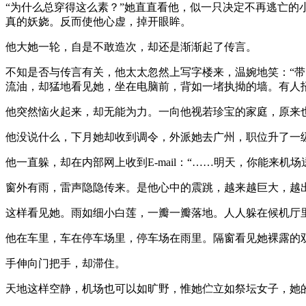
“为什么总穿得这么素？”她直直看他，似一只决定不再逃亡的
真的妖娆。反而使他心虚，掉开眼眸。
他大她一轮，自是不敢造次，却还是渐渐起了传言。
不知是否与传言有关，他太太忽然上写字楼来，温婉地笑：“带
流油，却猛地看见她，坐在电脑前，背如一堵执拗的墙。有人招
他突然恼火起来，却无能为力。一向他视若珍宝的家庭，原来
他没说什么，下月她却收到调令，外派她去广州，职位升了一
他一直躲，却在内部网上收到E-mail：“……明天，你能来机场
窗外有雨，雷声隐隐传来。是他心中的震跳，越来越巨大，越
这样看见她。雨如细小白莲，一瓣一瓣落地。人人躲在候机厅
他在车里，车在停车场里，停车场在雨里。隔窗看见她裸露的
手伸向门把手，却滞住。
天地这样空静，机场也可以如旷野，惟她伫立如祭坛女子，她