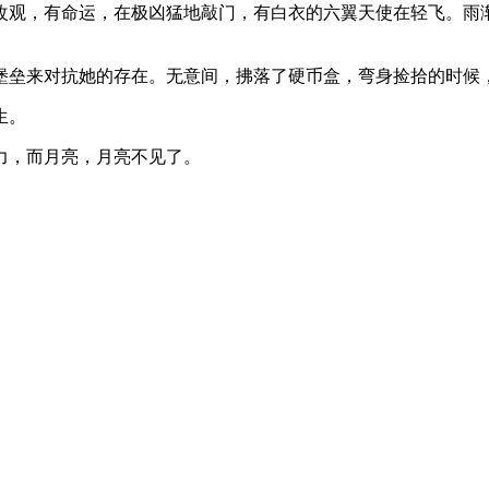
改观，有命运，在极凶猛地敲门，有白衣的六翼天使在轻飞。雨
堡垒来对抗她的存在。无意间，拂落了硬币盒，弯身捡拾的时候
生。
力，而月亮，月亮不见了。