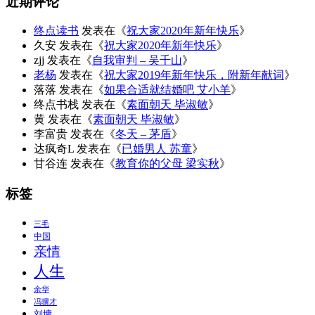
近期评论
终点读书
发表在《
祝大家2020年新年快乐
》
久安
发表在《
祝大家2020年新年快乐
》
zjj
发表在《
自我审判 – 吴千山
》
老杨
发表在《
祝大家2019年新年快乐，附新年献词
》
落落
发表在《
如果合适就结婚吧 艾小羊
》
终点书栈
发表在《
素面朝天 毕淑敏
》
黄
发表在《
素面朝天 毕淑敏
》
李富贵
发表在《
冬天 – 茅盾
》
达疯奇L
发表在《
已婚男人 苏童
》
甘谷连
发表在《
教育你的父母 梁实秋
》
标签
三毛
中国
亲情
人生
余华
冯骥才
刘墉