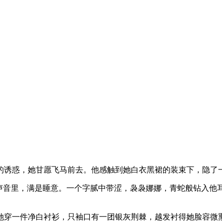
的诱惑，她甘愿飞马前去。他感触到她白衣黑裙的装束下，隐了
声音里，满是睡意。一个字腻中带涩，袅袅娜娜，青蛇般钻入他耳
她穿一件净白衬衫，只袖口有一团银灰荆棘，越发衬得她脸容微