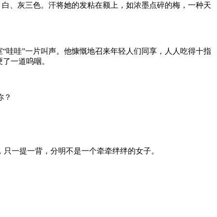
、白、灰三色。汗将她的发粘在额上，如浓墨点碎的梅，一种天
“哇哇”一片叫声。他慷慨地召来年轻人们同享，人人吃得十指
哽了一道呜咽。
你？
，只一提一背，分明不是一个牵牵绊绊的女子。