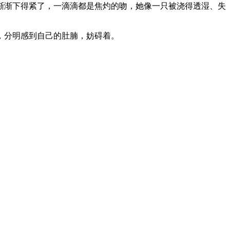
渐渐下得紧了，一滴滴都是焦灼的吻，她像一只被浇得透湿、失
，分明感到自己的肚腩，妨碍着。