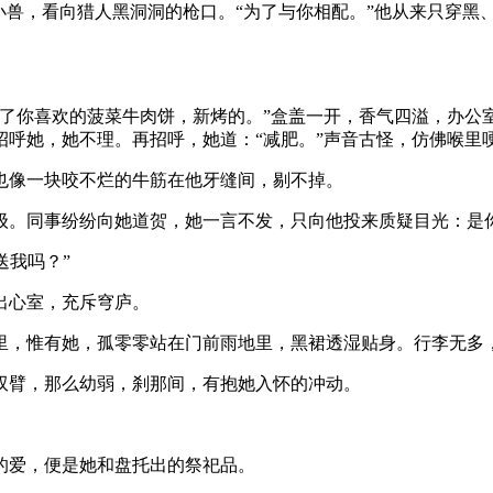
小兽，看向猎人黑洞洞的枪口。“为了与你相配。”他从来只穿黑
了你喜欢的菠菜牛肉饼，新烤的。”盒盖一开，香气四溢，办公室
呼她，她不理。再招呼，她道：“减肥。”声音古怪，仿佛喉里
也像一块咬不烂的牛筋在他牙缝间，剔不掉。
级。同事纷纷向她道贺，她一言不发，只向他投来质疑目光：是
送我吗？”
出心室，充斥穹庐。
里，惟有她，孤零零站在门前雨地里，黑裙透湿贴身。行李无多
双臂，那么幼弱，刹那间，有抱她入怀的冲动。
的爱，便是她和盘托出的祭祀品。