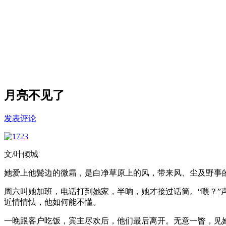
月亮不见了
发表评论
文/叶倾城
她爱上他鬓边的微霜，是白净草原上的风，带来风、尘及野事
周六叫她加班，电话打到她家，半晌，她才接过话筒。“喂？”
近情情怯，他如何能不懂。
一晚跟客户吃饭，宾主尽欢后，他们最后离开。无意一瞥，见