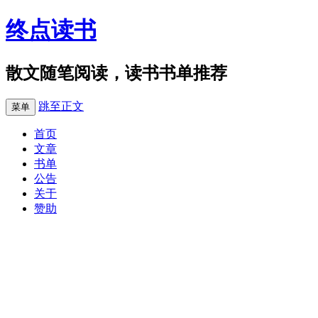
终点读书
散文随笔阅读，读书书单推荐
跳至正文
菜单
首页
文章
书单
公告
关于
赞助