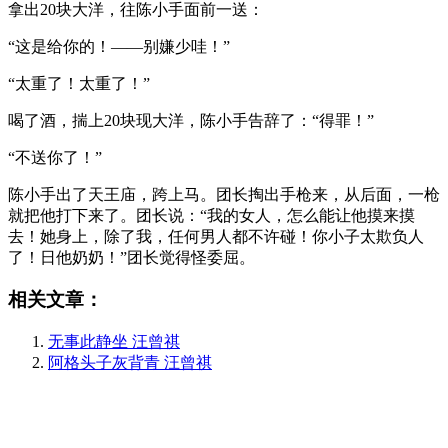
拿出20块大洋，往陈小手面前一送：
“这是给你的！——别嫌少哇！”
“太重了！太重了！”
喝了酒，揣上20块现大洋，陈小手告辞了：“得罪！”
“不送你了！”
陈小手出了天王庙，跨上马。团长掏出手枪来，从后面，一枪
就把他打下来了。团长说：“我的女人，怎么能让他摸来摸
去！她身上，除了我，任何男人都不许碰！你小子太欺负人
了！日他奶奶！”团长觉得怪委屈。
相关文章：
无事此静坐 汪曾祺
阿格头子灰背青 汪曾祺