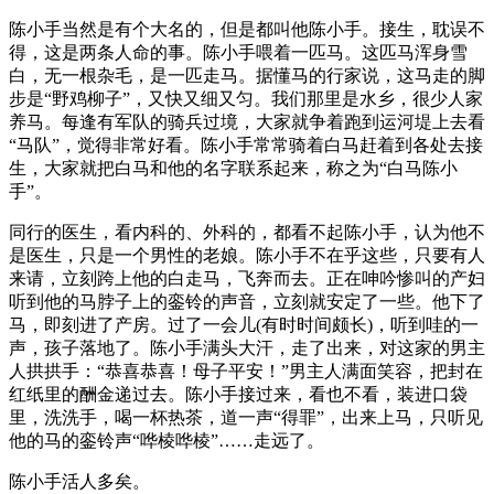
陈小手当然是有个大名的，但是都叫他陈小手。接生，耽误不
得，这是两条人命的事。陈小手喂着一匹马。这匹马浑身雪
白，无一根杂毛，是一匹走马。据懂马的行家说，这马走的脚
步是“野鸡柳子”，又快又细又匀。我们那里是水乡，很少人家
养马。每逢有军队的骑兵过境，大家就争着跑到运河堤上去看
“马队”，觉得非常好看。陈小手常常骑着白马赶着到各处去接
生，大家就把白马和他的名字联系起来，称之为“白马陈小
手”。
同行的医生，看内科的、外科的，都看不起陈小手，认为他不
是医生，只是一个男性的老娘。陈小手不在乎这些，只要有人
来请，立刻跨上他的白走马，飞奔而去。正在呻吟惨叫的产妇
听到他的马脖子上的銮铃的声音，立刻就安定了一些。他下了
马，即刻进了产房。过了一会儿(有时时间颇长)，听到哇的一
声，孩子落地了。陈小手满头大汗，走了出来，对这家的男主
人拱拱手：“恭喜恭喜！母子平安！”男主人满面笑容，把封在
红纸里的酬金递过去。陈小手接过来，看也不看，装进口袋
里，洗洗手，喝一杯热茶，道一声“得罪”，出来上马，只听见
他的马的銮铃声“哗棱哗棱”……走远了。
陈小手活人多矣。