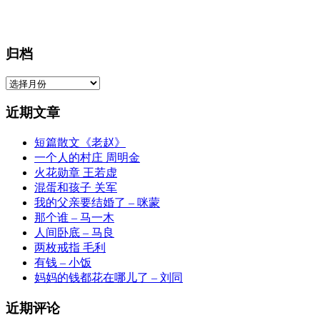
归档
归
档
近期文章
短篇散文《老赵》
一个人的村庄 周明金
火花勋章 王若虚
混蛋和孩子 关军
我的父亲要结婚了 – 咪蒙
那个谁 – 马一木
人间卧底 – 马良
两枚戒指 毛利
有钱 – 小饭
妈妈的钱都花在哪儿了 – 刘同
近期评论