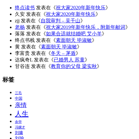
终点读书
发表在《
祝大家2020年新年快乐
》
久安
发表在《
祝大家2020年新年快乐
》
zjj
发表在《
自我审判 – 吴千山
》
老杨
发表在《
祝大家2019年新年快乐，附新年献词
》
落落
发表在《
如果合适就结婚吧 艾小羊
》
终点书栈
发表在《
素面朝天 毕淑敏
》
黄
发表在《
素面朝天 毕淑敏
》
李富贵
发表在《
冬天 – 茅盾
》
达疯奇L
发表在《
已婚男人 苏童
》
甘谷连
发表在《
教育你的父母 梁实秋
》
标签
三毛
中国
亲情
人生
余华
冯骥才
刘墉
刘瑜