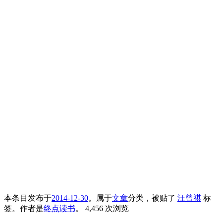
本条目发布于
2014-12-30
。属于
文章
分类，被贴了
汪曾祺
标
签。
作者是
终点读书
。
4,456 次浏览