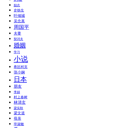
励志
史铁生
叶倾城
吴念真
周国平
夫妻
契诃夫
婚姻
学习
小说
希区柯克
张小娴
日本
朋友
李娟
村上春树
林清玄
梁实秋
梁文道
母亲
毕淑敏