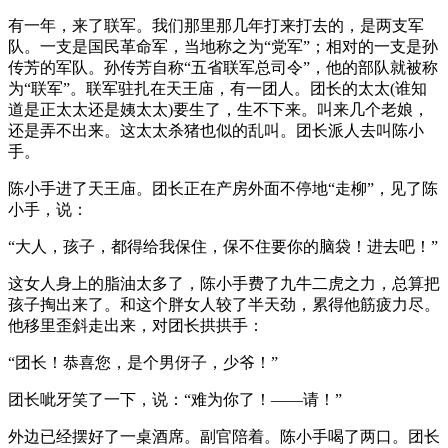
有一年，来了联军。我们那里那几年打来打去的，是两支军
队。一支是国民革命军，当地称之为“党军”；相对的一支是孙
传芳的军队。孙传芳自称“五省联军总司令”，他的部队就被称
为“联军”。联军驻扎在天王庙，有一团人。团长的太太(谁知
道是正太太还是姨太太)要生了，生不下来。叫来几个老娘，
还是弄不出来。这太太杀猪也似的乱叫。团长派人去叫陈小
手。
陈小手进了天王庙。团长正在产房外面不停地“走柳”，见了陈
小手，说：
“大人，孩子，都得给我保住，保不住要你的脑袋！进去吧！”
这女人身上的脂油太多了，陈小手费了九牛二虎之力，总算把
孩子掏出来了。和这个胖女人较了半天劲，累得他筋疲力尽。
他移里歪斜走出来，对团长拱拱手：
“团长！恭喜您，是个男伢子，少爷！”
团长呲牙笑了一下，说：“难为你了！——请！”
外边已经摆好了一桌酒席。副官陪着。陈小手喝了两口。团长