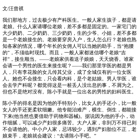
文/汪曾祺
我们那地方，过去极少有产科医生。一般人家生孩子，都是请
老娘。什么人家请哪位老娘，差不多都是固定的。一家宅门的
大少奶奶、二少奶奶、三少奶奶，生的少爷、小姐，差不多都
是一个老娘接生的。老娘要穿房入户，生人怎么行？老娘也熟
知各家的情况，哪个年长的女佣人可以当她的助手，当“抱腰
的”，不须临时现找。而且，一般人家都迷信哪个老娘“吉
祥”，接生顺当。——老娘家供着送子娘娘，天天烧香。谁家
会请一个男性的医生来接生呢？——我们那里学医的都是男
人，只有李花脸的女儿传其父业，成了全城仅有的一位女医
人。她也不会接生，只会看内科，是个老姑娘。男人学医，谁
会去学产科呢？都觉得这是一桩丢人没出息的事，不屑为之。
但也不是绝对没有。陈小手就是一位出名的男性的妇科医生。
陈小手的得名是因为他的手特别小，比女人的手还小，比一般
女人的手还更柔软细嫩。他专能治难产，横生、倒生，都能接
下来(他当然也要借助于药物和器械)。据说因为他的手小，动
作细腻，可以减少产妇很多痛苦。大户人家，非到万不得已则
不会请他的。中小户人家，忌讳较少，遇到产妇胎位不正，老
娘束手，老娘就会建议：“去请陈小手吧。”