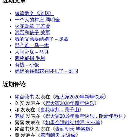
近期文章
短篇散文《老赵》
一个人的村庄 周明金
火花勋章 王若虚
混蛋和孩子 关军
我的父亲要结婚了 – 咪蒙
那个谁 – 马一木
人间卧底 – 马良
两枚戒指 毛利
有钱 – 小饭
妈妈的钱都花在哪儿了 – 刘同
近期评论
终点读书
发表在《
祝大家2020年新年快乐
》
久安
发表在《
祝大家2020年新年快乐
》
zjj
发表在《
自我审判 – 吴千山
》
老杨
发表在《
祝大家2019年新年快乐，附新年献词
》
落落
发表在《
如果合适就结婚吧 艾小羊
》
终点书栈
发表在《
素面朝天 毕淑敏
》
黄
发表在《
素面朝天 毕淑敏
》