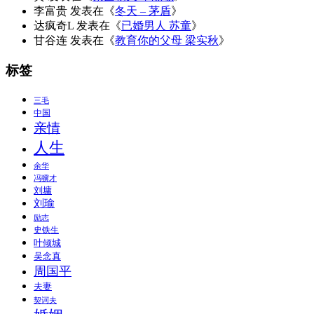
李富贵
发表在《
冬天 – 茅盾
》
达疯奇L
发表在《
已婚男人 苏童
》
甘谷连
发表在《
教育你的父母 梁实秋
》
标签
三毛
中国
亲情
人生
余华
冯骥才
刘墉
刘瑜
励志
史铁生
叶倾城
吴念真
周国平
夫妻
契诃夫