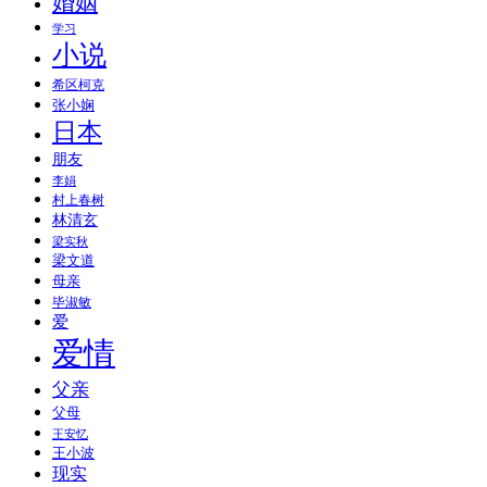
婚姻
学习
小说
希区柯克
张小娴
日本
朋友
李娟
村上春树
林清玄
梁实秋
梁文道
母亲
毕淑敏
爱
爱情
父亲
父母
王安忆
王小波
现实