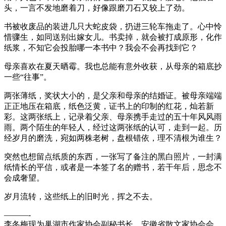
头，一言不发地磨着刀，好像跟磨刀石又较上了劲。
书被收废品的装进几只大蛇皮袋，扔进三轮车拖走了。心中怜
惜骤生，如同送别出嫁女儿。书卖掉，就会被打成原形，化作
纸浆，不知它会投胎哪一本书中？我会不会再找到它？
母亲喜欢在夏天晒霉。我也总能有意外收获，从母亲的箱底抄
一些“往事”。
两张薄纸，奖状大小的，是父亲和母亲的结婚证。被母亲端端
正正地压在箱底，纸色泛黄，证书上的印制的红花，灿若新
彩。这两张纸上，记录着父亲、母亲携手走过的五十年风风雨
雨。两个陌生的年轻人，经过这两张纸的认可，走到一起。历
经岁月的磨洗，宛如两株老树，盘根错依，理不清根为谁生？
突然也想留点纸质的东西，一张写了备注的黑白照片，一封满
纸情长的平信，或者是一本签了名的赠书，若干年后，思念不
会成奢望。
岁月流转，这些纸上的旧时光，挥之不去。
———-
李冬梅现为巢湖市作家协会副秘书长，安徽省散文家协会会