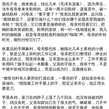
我也不舍，挑来挑去，找出几本《毛泽东选集》。因为厚实，
当年母亲拿来夹鞋样的。还有一两片旧鞋样，遗落其中。扬一
扬纸鞋样，问母亲：“要不要了？”母亲比我更迷惘，反问我，
“眼睛都花了，还要它做什么？你们现在哪个还愿意穿我做的
布鞋？”我无语，它们曾要是做榜样的，母亲对照着它们，把
糊的葛布剪成鞋底、鞋帮的形状，再一针一线地缝起来。我儿
时的催眠曲，就是母亲捺鞋底时抽线的“嗡嗡”声。母亲的年轻
时光，都托付给它们了。
收废品的手脚麻利，母亲眼也疾，她拣出几本土黄色的小册
子，那是父亲上班时的工作记录。母亲把它们整理好，掸去封
面上的灰尘。我觉得有趣，父亲退休这么多年了，工作手册还
有用吗？随手拈起一本翻看，父亲的字很大，很有个性，不是
中规中矩地写在横线上，而是以线为行，且微微右斜。
“难怪当时有人要把你打成右派，一看你的字，就知道你有右
派倾向。”我指着工作手册上的字，想逗父亲开心，他正埋头
磨菜刀。
早晨杀鸡，菜刀在鸡脖子上荡了几个回合，也没有抹破鸡脖
子。鸡没杀死，父亲却跟自己生了很大的气。哆哝着，刀不中
用，人也不中用。母亲悄悄地数落他：就是不服老。他低着