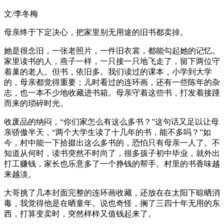
文/李冬梅
母亲终于下定决心，把家里别无用途的旧书都卖掉。
她是很念旧，一张老照片，一件旧衣裳，都能勾起她的记忆。
家里读书的人，燕子一样，一只接一只地飞走了，留下两位守
着巢的老人。但书，依旧多。我们读过的课本，小学到大学
的，母亲都觉得重要；儿时看过的连环画，还有一些陈年的杂
志，也一本不少地收藏进书箱。母亲守着这些书，打发着接踵
而来的琐碎时光。
收废品的纳闷，“你们家怎么有这么多书？”这句话又足以让母
亲骄傲半天，“两个大学生读了十几年的书，能不多吗？”如
今，村中能一下拾掇出这么多书的，恐怕只有母亲一人了。不
知道从何时，读书突然不时尚了，很多孩子初中毕业，就外出
打工赚钱，家长也乐意多了一个挣钱的帮手。村里的书香味越
来越淡。
大哥挑了几本封面完整的连环画收藏，还放在在太阳下晾晒消
毒，我觉得他是在晒童年。说也奇怪，搁了三四十年无用的东
西，打算变卖时，突然样样又值钱起来了。