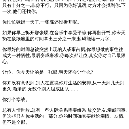
只有十分之一,非你不行。只因为你好说话,对方才会找到你,下
一次,他们还找你。
你忙忙碌碌一天了,一张碟还没拆开呢。
如果你早上拆开那张碟,在音乐中享受平静,你再翻开书,你今天
扔在废纸篓里的时间拿出三分之一来,起码能读一万字。
你最好的时间总被突然出现的人或事占据,你最想做的事往往
成为一种牺牲,最后变成奢求,你每次都让位,其实你对自己最狠
心。
让位。你今天让的是一张碟,明天还会让什么?
你并没有意识到,别人在置换你对生活的安排,从一天到几天到
更久,渐渐的,无数个别人组成团队……
你打个寒战。
总有人情世故,总有一些人际关系需要维系,故交近友,亲戚同事,
但这些只占你生活的一部分,你的时间确实要献给亲情、友情,
但不是全部。