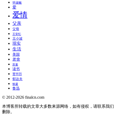
毕淑敏
爱
爱情
父亲
父母
王安忆
王小波
现实
生活
美国
老舍
苏童
读书
贾平凹
郁达夫
铁凝
鲁迅
© 2012-2026 finalcn.com
本博客所转载的文章大多数来源网络，如有侵权，请联系我们
删除。