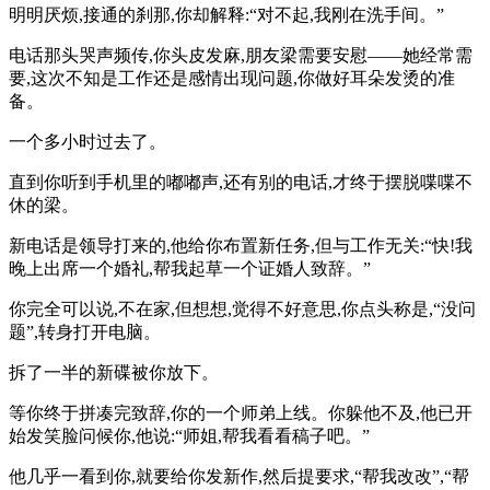
明明厌烦,接通的刹那,你却解释:“对不起,我刚在洗手间。”
电话那头哭声频传,你头皮发麻,朋友梁需要安慰——她经常需
要,这次不知是工作还是感情出现问题,你做好耳朵发烫的准
备。
一个多小时过去了。
直到你听到手机里的嘟嘟声,还有别的电话,才终于摆脱喋喋不
休的梁。
新电话是领导打来的,他给你布置新任务,但与工作无关:“快!我
晚上出席一个婚礼,帮我起草一个证婚人致辞。”
你完全可以说,不在家,但想想,觉得不好意思,你点头称是,“没问
题”,转身打开电脑。
拆了一半的新碟被你放下。
等你终于拼凑完致辞,你的一个师弟上线。你躲他不及,他已开
始发笑脸问候你,他说:“师姐,帮我看看稿子吧。”
他几乎一看到你,就要给你发新作,然后提要求,“帮我改改”,“帮