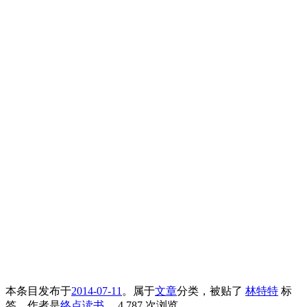
本条目发布于
2014-07-11
。属于
文章
分类，被贴了
林特特
标
签。
作者是
终点读书
。
4,787 次浏览