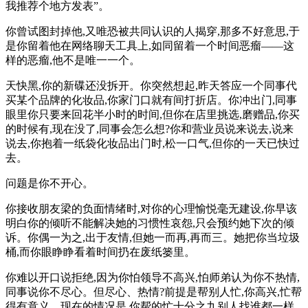
我推荐个地方发表”。
你曾试图封掉他,又唯恐被共同认识的人揭穿,那多不好意思,于
是你留着他在网络聊天工具上,如同留着一个时间恶瘤——这
样的恶瘤,他不是唯一一个。
天快黑,你的新碟还没拆开。你突然想起,昨天答应一个同事代
买某个品牌的化妆品,你家门口就有间打折店。你冲出门,同事
眼里你只要来回花半小时的时间,但你在店里挑选,磨赠品,你买
的时候有,现在没了,同事会怎么想?你和营业员说来说去,说来
说去,你抱着一纸袋化妆品出门时,松一口气,但你的一天已快过
去。
问题是你不开心。
你接收朋友梁的负面情绪时,对你的心理愉悦毫无建设,你早该
明白你的倾听不能解决她的习惯性哀怨,只会预约她下次的倾
诉。你偶一为之,出于友情,但她一而再,再而三。她把你当垃圾
桶,而你眼睁睁看着时间扔在废纸篓里。
你难以开口说拒绝,因为你怕领导不高兴,怕师弟认为你不热情,
同事说你不尽心。但尽心、热情?前提是帮别人忙,你高兴,忙帮
得有意义。现在的情况是,你帮的忙十分之九别人找谁都一样,