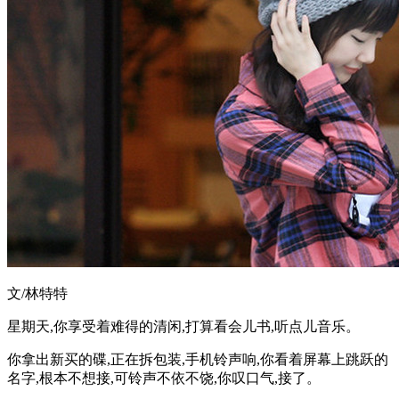
文/林特特
星期天,你享受着难得的清闲,打算看会儿书,听点儿音乐。
你拿出新买的碟,正在拆包装,手机铃声响,你看着屏幕上跳跃的
名字,根本不想接,可铃声不依不饶,你叹口气,接了。