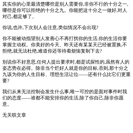
其实你的心里最清楚哪些是别人需要你,非你不行的十分之一,
哪些是你可以拒绝的十分之九。你能把这十分之一做好,对人
对己,都足够了。
你说,也许,下次别人会注意,类似情况不会出现?
你不能被动指望别人发善心不再打扰你的生活,你的生活你要
掌握主动权。你美好的今天、昨天还有某某天已经被置换,不
拒绝,就无法杜绝,难道你还等待着烦恼复制下去?
别说你不好意思,任何人提出要求时,都是试探性的,虽然有人的
姿态势在必得。除非当个烂好人就是你的目标,否则,那十分之
九该为你的人生目标、理想生活让位——还有什么比它们更重
要?
我们从来无法控制会发生什么事,唯一可控的是面对事件时我
们的态度——谁都不能安排你的生活,除了你自己,除非你愿
意。
无关联文章