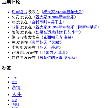
近期评论
终点读书
发表在《
祝大家2020年新年快乐
》
久安
发表在《
祝大家2020年新年快乐
》
zjj
发表在《
自我审判 – 吴千山
》
老杨
发表在《
祝大家2019年新年快乐，附新年献词
》
落落
发表在《
如果合适就结婚吧 艾小羊
》
终点书栈
发表在《
素面朝天 毕淑敏
》
黄
发表在《
素面朝天 毕淑敏
》
李富贵
发表在《
冬天 – 茅盾
》
达疯奇L
发表在《
已婚男人 苏童
》
甘谷连
发表在《
教育你的父母 梁实秋
》
标签
三毛
中国
亲情
人生
余华
冯骥才