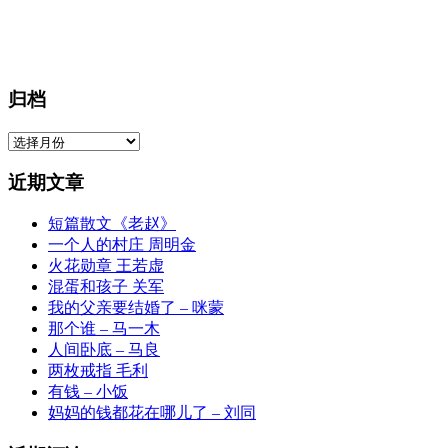
归档
归
档
近期文章
短篇散文《老赵》
一个人的村庄 周明金
火花勋章 王若虚
混蛋和孩子 关军
我的父亲要结婚了 – 咪蒙
那个谁 – 马一木
人间卧底 – 马良
两枚戒指 毛利
有钱 – 小饭
妈妈的钱都花在哪儿了 – 刘同