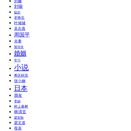
刘墉
刘瑜
励志
史铁生
叶倾城
吴念真
周国平
夫妻
契诃夫
婚姻
学习
小说
希区柯克
张小娴
日本
朋友
李娟
村上春树
林清玄
梁实秋
梁文道
母亲