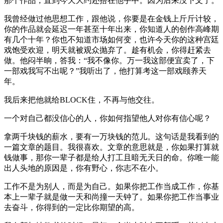
那个作品，直到今天大约还捂在他手中。因为后来没下文了。
我曾经做过他思想工作，跟他说，你要是在金钱上斤斤计较，
你的作品就会延迟一年甚至十年出来，你知道人的创作高峰期
有几个十年？你也不知道市场如何变，也许今天你的这种宫廷
戏饱受欢迎，明天就被观众抛弃了。趁有机会，你得赶紧去
做。他闷半晌，答我：“我不像你。万一我这部便宜卖了，下
一部戏我写不出呢？”我听出了，他打算考这一部戏颐养天
年。
我后来把他就给BLOCK住，不再与他交往。
一个对自己都没信心的人，你如何指望他人对你有信心呢？
拿两千块钱的薪水，要有一万块钱的范儿。这句话是我看到的
一篇文章的题目。我很喜欢。文章的意思就是，你如果打算就
钱做事，那你一辈子都是给人打工且暗无天日的命。你唯一能
出人头地的原因是，你有野心，你志不在小。
工作不是为别人，而是为自己。如果你把工作当成工作，你基
本上一辈子就是做一天和尚撞一天钟了。如果你把工作当事业
去奋斗，你得到的一定比你期望的高。