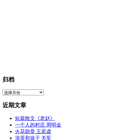
归档
归
档
近期文章
短篇散文《老赵》
一个人的村庄 周明金
火花勋章 王若虚
混蛋和孩子 关军