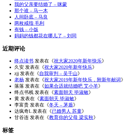
我的父亲要结婚了 – 咪蒙
那个谁 – 马一木
人间卧底 – 马良
两枚戒指 毛利
有钱 – 小饭
妈妈的钱都花在哪儿了 – 刘同
近期评论
终点读书
发表在《
祝大家2020年新年快乐
》
久安
发表在《
祝大家2020年新年快乐
》
zjj
发表在《
自我审判 – 吴千山
》
老杨
发表在《
祝大家2019年新年快乐，附新年献词
》
落落
发表在《
如果合适就结婚吧 艾小羊
》
终点书栈
发表在《
素面朝天 毕淑敏
》
黄
发表在《
素面朝天 毕淑敏
》
李富贵
发表在《
冬天 – 茅盾
》
达疯奇L
发表在《
已婚男人 苏童
》
甘谷连
发表在《
教育你的父母 梁实秋
》
标签