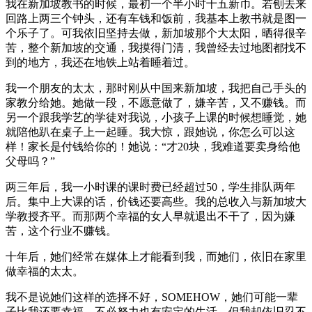
我在新加坡教书的时候，最初一个半小时十五新币。若刨去来
回路上两三个钟头，还有车钱和饭前，我基本上教书就是图一
个乐子了。可我依旧坚持去做，新加坡那个大太阳，晒得很辛
苦，整个新加坡的交通，我摸得门清，我曾经去过地图都找不
到的地方，我还在地铁上站着睡着过。
我一个朋友的太太，那时刚从中国来新加坡，我把自己手头的
家教分给她。她做一段，不愿意做了，嫌辛苦，又不赚钱。而
另一个跟我学艺的学徒对我说，小孩子上课的时候想睡觉，她
就陪他趴在桌子上一起睡。我大惊，跟她说，你怎么可以这
样！家长是付钱给你的！她说：“才20块，我难道要卖身给他
父母吗？”
两三年后，我一小时课的课时费已经超过50，学生排队两年
后。集中上大课的话，价钱还要高些。我的总收入与新加坡大
学教授齐平。而那两个幸福的女人早就退出不干了，因为嫌
苦，这个行业不赚钱。
十年后，她们经常在媒体上才能看到我，而她们，依旧在家里
做幸福的太太。
我不是说她们这样的选择不好，SOMEHOW，她们可能一辈
子比我还要幸福，不必努力也有安定的生活。但我却依旧忍不