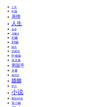
三毛
中国
亲情
人生
余华
冯骥才
刘墉
刘瑜
励志
史铁生
叶倾城
吴念真
周国平
夫妻
契诃夫
婚姻
学习
小说
希区柯克
张小娴