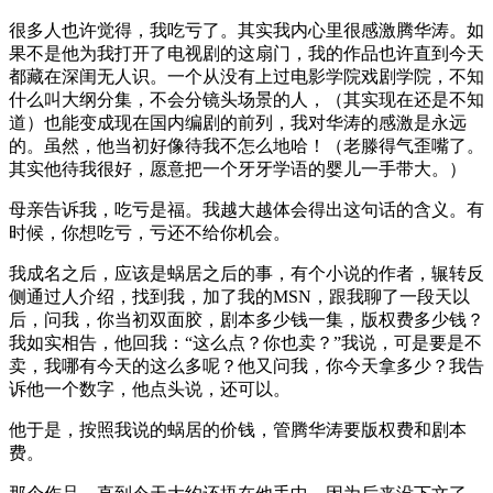
很多人也许觉得，我吃亏了。其实我内心里很感激腾华涛。如
果不是他为我打开了电视剧的这扇门，我的作品也许直到今天
都藏在深闺无人识。一个从没有上过电影学院戏剧学院，不知
什么叫大纲分集，不会分镜头场景的人，（其实现在还是不知
道）也能变成现在国内编剧的前列，我对华涛的感激是永远
的。虽然，他当初好像待我不怎么地哈！（老滕得气歪嘴了。
其实他待我很好，愿意把一个牙牙学语的婴儿一手带大。）
母亲告诉我，吃亏是福。我越大越体会得出这句话的含义。有
时候，你想吃亏，亏还不给你机会。
我成名之后，应该是蜗居之后的事，有个小说的作者，辗转反
侧通过人介绍，找到我，加了我的MSN，跟我聊了一段天以
后，问我，你当初双面胶，剧本多少钱一集，版权费多少钱？
我如实相告，他回我：“这么点？你也卖？”我说，可是要是不
卖，我哪有今天的这么多呢？他又问我，你今天拿多少？我告
诉他一个数字，他点头说，还可以。
他于是，按照我说的蜗居的价钱，管腾华涛要版权费和剧本
费。