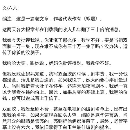
文/六六
编注：这是一篇老文章，作者代表作有《蜗居》。
这两天各大报章都在刊载我的收入几年翻了三十倍的消息。
我娘今天批评我说，你哪涨了那么多，数学不好，要是当初双
面胶一万一集，现在难不成你有三十万一集了吗？没办法，遗
传了你爹的没脑子。
我哈哈大笑，跟她说，妈妈你批评得对。我数学不好。
但我没敢让妈妈知道，我写双面胶的时候，剧本费，我一分钱
都没拿。活儿是我白送的。如果我说了，她大约要心疼到晕过
去。当时我挺着大肚子在怀孕，还连天加夜写剧本，我妈一直
以为我看在钱的份上。因此，如果从零的基础上算，我翻的价
钱，你可以说成百上千倍了。
双面胶，我没拿剧本费，甚至在电视剧的编剧名单上，没有出
现我的名字。如果大家现在回头去查，编剧是腾华涛曹盾。当
然群众的眼睛是雪亮的，亮到把他俩都屏蔽了，最终，尽管字
幕上没有六六，我依旧获得了白玉兰最佳编剧的提名。