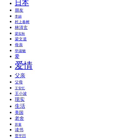
日本
朋友
李娟
村上春树
林清玄
梁实秋
梁文道
母亲
毕淑敏
爱
爱情
父亲
父母
王安忆
王小波
现实
生活
美国
老舍
苏童
读书
贾平凹