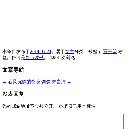
本条目发布于
2014-05-24
。属于
文章
分类，被贴了
贾平凹
标
签。
作者是
终点读书
。
4,901 次浏览
文章导航
←
春风沉醉的夜晚
匆匆 朱自清
→
发表回复
您的邮箱地址不会被公开。
必填项已用
*
标注