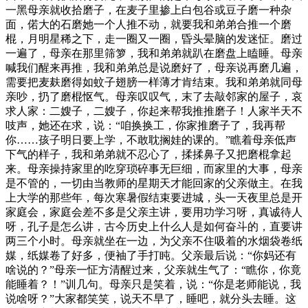
一黑母亲就收拾磨子，在麦子里掺上白包谷或豆子磨一种杂
面，偌大的石磨她一个人推不动，就要我和弟弟合推一个磨
棍，月明星稀之下，走一圈又一圈，昏头晕脑的发迷怔。磨过
一遍了，母亲在那里筛箩，我和弟弟就趴在磨盘上瞌睡。母亲
喊我们醒来再推，我和弟弟总是说磨好了，母亲说再磨几遍，
需要把麦麸磨得如蚊子翅膀一样薄才肯结束。我和弟弟就同母
亲吵，扔了磨棍怄气。母亲叹叹气，末了去敲邻家的屋子，哀
求人家：二嫂子，二嫂子，你起来帮我推推磨子！人家半天不
吱声，她还在求，说：“咱换换工，你家推磨子了，我再帮
你……孩子明日要上学，不敢耽搁娃的课的。”瞧着母亲低声
下气的样子，我和弟弟就不忍心了，揉揉鼻子又把磨棍拿起
来。母亲操持家里的吃穿琐碎事无巨细，而家里的大事，母亲
是不管的，一切由当教师的星期天才能回家的父亲做主。在我
上大学的那些年，每次寒暑假结束要进城，头一天夜里总是开
家庭会，家庭会差不多是父亲主讲，要用功学习呀，真诚待人
呀，孔子是怎么讲，古今历史上什么人是如何奋斗的，直要讲
两三个小时。母亲就坐在一边，为父亲不住吸着的水烟袋卷纸
媒，纸媒卷了好多，便袖了手打盹。父亲最后说：“你妈还有
啥说的？”母亲一怔方清醒过来，父亲就生气了：“瞧你，你竟
能睡着？！”训几句。母亲只是笑着，说：“你是老师能说，我
说啥呀？”大家都笑笑，说天不早了，睡吧，就分头去睡。这