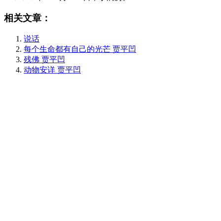
相关文章：
说话
每个生命都有自己的光芒 贾平凹
残佛 贾平凹
动物安详 贾平凹