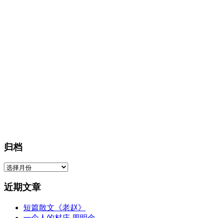
归档
归
档
近期文章
短篇散文《老赵》
一个人的村庄 周明金