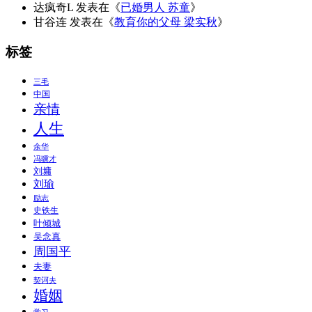
达疯奇L
发表在《
已婚男人 苏童
》
甘谷连
发表在《
教育你的父母 梁实秋
》
标签
三毛
中国
亲情
人生
余华
冯骥才
刘墉
刘瑜
励志
史铁生
叶倾城
吴念真
周国平
夫妻
契诃夫
婚姻