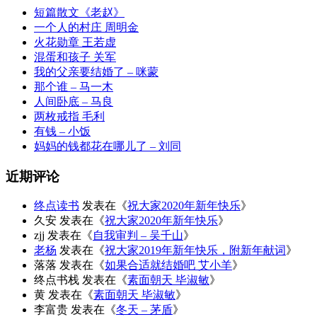
短篇散文《老赵》
一个人的村庄 周明金
火花勋章 王若虚
混蛋和孩子 关军
我的父亲要结婚了 – 咪蒙
那个谁 – 马一木
人间卧底 – 马良
两枚戒指 毛利
有钱 – 小饭
妈妈的钱都花在哪儿了 – 刘同
近期评论
终点读书
发表在《
祝大家2020年新年快乐
》
久安
发表在《
祝大家2020年新年快乐
》
zjj
发表在《
自我审判 – 吴千山
》
老杨
发表在《
祝大家2019年新年快乐，附新年献词
》
落落
发表在《
如果合适就结婚吧 艾小羊
》
终点书栈
发表在《
素面朝天 毕淑敏
》
黄
发表在《
素面朝天 毕淑敏
》
李富贵
发表在《
冬天 – 茅盾
》