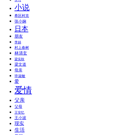
学习
小说
希区柯克
张小娴
日本
朋友
李娟
村上春树
林清玄
梁实秋
梁文道
母亲
毕淑敏
爱
爱情
父亲
父母
王安忆
王小波
现实
生活