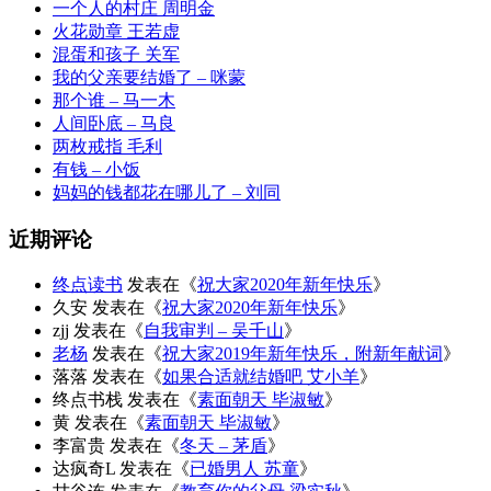
一个人的村庄 周明金
火花勋章 王若虚
混蛋和孩子 关军
我的父亲要结婚了 – 咪蒙
那个谁 – 马一木
人间卧底 – 马良
两枚戒指 毛利
有钱 – 小饭
妈妈的钱都花在哪儿了 – 刘同
近期评论
终点读书
发表在《
祝大家2020年新年快乐
》
久安
发表在《
祝大家2020年新年快乐
》
zjj
发表在《
自我审判 – 吴千山
》
老杨
发表在《
祝大家2019年新年快乐，附新年献词
》
落落
发表在《
如果合适就结婚吧 艾小羊
》
终点书栈
发表在《
素面朝天 毕淑敏
》
黄
发表在《
素面朝天 毕淑敏
》
李富贵
发表在《
冬天 – 茅盾
》
达疯奇L
发表在《
已婚男人 苏童
》