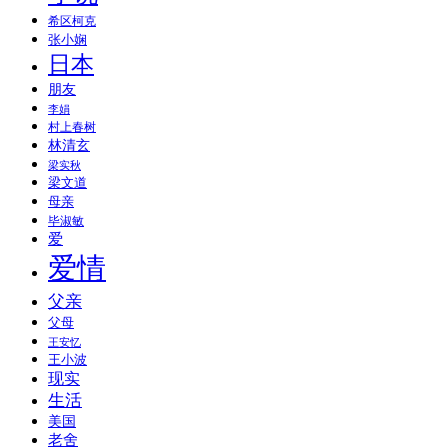
希区柯克
张小娴
日本
朋友
李娟
村上春树
林清玄
梁实秋
梁文道
母亲
毕淑敏
爱
爱情
父亲
父母
王安忆
王小波
现实
生活
美国
老舍