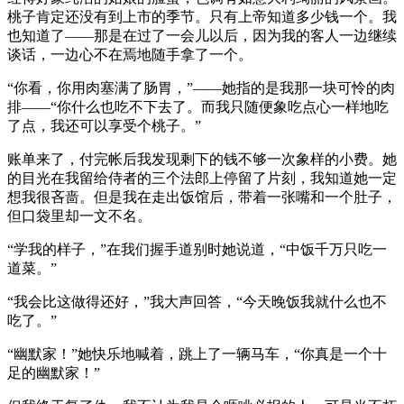
桃子肯定还没有到上市的季节。只有上帝知道多少钱一个。我
也知道了——那是在过了一会儿以后，因为我的客人一边继续
谈话，一边心不在焉地随手拿了一个。
“你看，你用肉塞满了肠胃，”——她指的是我那一块可怜的肉
排——“你什么也吃不下去了。而我只随便象吃点心一样地吃
了点，我还可以享受个桃子。”
账单来了，付完帐后我发现剩下的钱不够一次象样的小费。她
的目光在我留给侍者的三个法郎上停留了片刻，我知道她一定
想我很吝啬。但是我在走出饭馆后，带着一张嘴和一个肚子，
但口袋里却一文不名。
“学我的样子，”在我们握手道别时她说道，“中饭千万只吃一
道菜。”
“我会比这做得还好，”我大声回答，“今天晚饭我就什么也不
吃了。”
“幽默家！”她快乐地喊着，跳上了一辆马车，“你真是一个十
足的幽默家！”