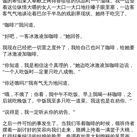
诚的希伯莱人奉献上烤得香喷喷的供品时一个滋味。我一边望
着这位纵情大嚼的女人一大口一大口地往嗓子眼里塞，一边客
客气气地谈论着巴尔干半岛的戏剧界现状。她终于吃完了。
“咖啡?”我问道。
“好吧，一客冰激凌加咖啡，”她回答。
我现在已经把一切置之度外了，我给自己也叫了咖啡，给她要
了冰激凌加咖啡。
“你知道，我是相信这个真理的，”她边吃冰激凌加咖啡边说，
“一个人吃饭时—定要只吃八成饱。”
“你还饿吗?”我有气无力地问道。
“哦，不饿了；你看，我中午不吃饭。早上我喝一杯咖啡，之
后就吃晚饭了。中饭我至多只吃一道菜。我这也是在劝你。”
“说得是，我一定听从你的劝告。”
之后一件可怕的事发生了。当我们等着咖啡的时候，领班侍者
摆着一副讨好的笑容向我们走来，胳膊上挎着一满篮子大桃，
红得好象纯洁的姑娘的脸蛋，色调有如意大利绚丽的风景画。