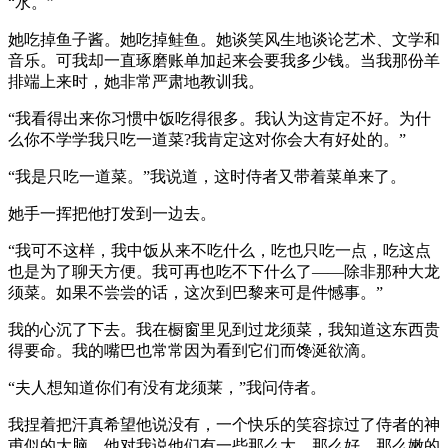
“水。”
她吃掉鱼子酱。她吃掉鲑鱼。她谈笑风生地谈论艺术、文学和
音乐。可我却一直琢磨账单加起来会要我多少钱。当我那份羊
排端上来时，她非常严肃地教训我。
“我看得出来你习惯中饭吃得很多。我认为这肯定不好。为什
么你不学学我只吃一道菜?我肯定这对你会大有好处的。”
“我是只吃一道菜。”我说道，这时侍者又带着菜单来了。
她手一挥把他打发到一边去。
“我可不这样，我中饭从来不吃什么，吃也只吃一点，吃这点
也是为了聊天方便。我可再也吃不下什么了——除非那种大龙
须菜。如果不尝尝的话，这次到巴黎来可是件憾事。”
我的心沉了下去。我在橱窗里见到过龙须菜，我知道这东西贵
得要命。我的嘴巴也常常因为看到它们而馋涎欲滴。
“夫人想知道你们有没有龙须莱，”我问侍者。
我捏着把汗真希望他说没有，一个快乐的笑容掠过了侍者的神
甫似的大脑。他对我说他们有一些那么大，那么好，那么嫩的