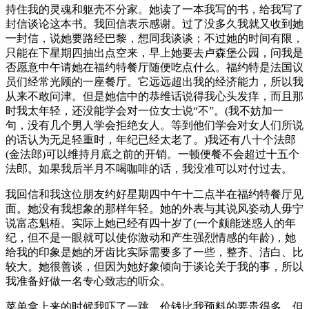
持住我的灵魂和躯壳不分家。她读了一本我写的书，给我写了
封信谈论这本书。我回信表示感谢。过了没多久我就又收到她
一封信，说她要路经巴黎，想同我谈谈；不过她的时间有限，
只能在下星期四抽出点空来，早上她要去卢森堡公园，问我是
否愿意中午请她在福约特餐厅随便吃点什么。福约特是法国议
员们经常光顾的一座餐厅。它远远超出我的经济能力，所以我
从来不敢问津。但是她信中的恭维话说得我心头发痒，而且那
时我太年轻，还没能学会对一位女士说“不”。(我不妨加一
句，没有几个男人学会拒绝女人。等到他们学会对女人们所说
的话认为无足轻重时，年纪已经太老了。)我还有八十个法郎
(金法郎)可以维持月底之前的开销。一顿便餐不会超过十五个
法郎。如果我后半月不喝咖啡的话，我没准可以对付过去。
我回信和我这位朋友约好星期四中午十二点半在福约特餐厅见
面。她没有我想象的那样年轻。她的外表与其说风姿动人毋宁
说富态魁梧。实际上她已经有四十岁了(一个颇能迷惑人的年
纪，但不是一眼就可以使你激动和产生强烈情感的年龄)，她
给我的印象是她的牙齿比实际需要多了一些，整齐、洁白、比
较大。她很善谈，但因为她好象倾向于谈论关于我的事，所以
我准备好做一名专心致志的听众。
菜单拿上来的时候我吓了一跳，价钱比我预料的要贵得多。但