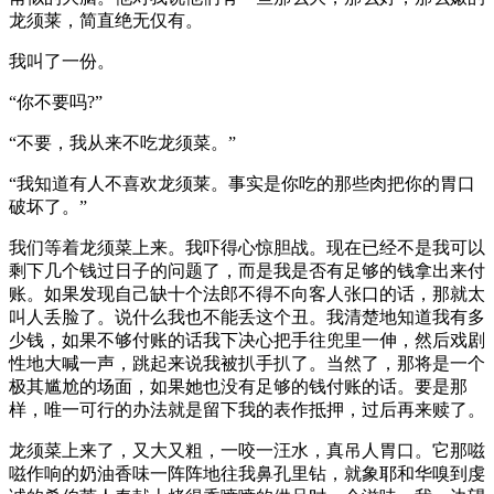
龙须莱，简直绝无仅有。
我叫了一份。
“你不要吗?”
“不要，我从来不吃龙须菜。”
“我知道有人不喜欢龙须莱。事实是你吃的那些肉把你的胃口
破坏了。”
我们等着龙须菜上来。我吓得心惊胆战。现在已经不是我可以
剩下几个钱过日子的问题了，而是我是否有足够的钱拿出来付
账。如果发现自己缺十个法郎不得不向客人张口的话，那就太
叫人丢脸了。说什么我也不能丢这个丑。我清楚地知道我有多
少钱，如果不够付账的话我下决心把手往兜里一伸，然后戏剧
性地大喊一声，跳起来说我被扒手扒了。当然了，那将是一个
极其尴尬的场面，如果她也没有足够的钱付账的话。要是那
样，唯一可行的办法就是留下我的表作抵押，过后再来赎了。
龙须菜上来了，又大又粗，一咬一汪水，真吊人胃口。它那嗞
嗞作响的奶油香味一阵阵地往我鼻孔里钻，就象耶和华嗅到虔