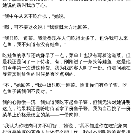
她说的话叫我放了心。
“我中午从来不吃什么，”她说。
“哦，可不要这么说！”我慷慨大方地回答。
“我只吃一道菜。我觉得现在人们吃得太多了。也许我可以来
点鱼，我不知道有没有鲑鱼。”
吃鲑鱼的季节还略嫌早了一点，菜单上也没有写着这道菜。但
是我还是问了一下侍者。有，刚刚进了一条头等鲑鱼，这是他
们今年第一次进这种货。我为我的客人叫了一份。侍者问她在
等着烹制鲑鱼的时候是否吃点别的。
“不，”她回答，“我中饭只吃一道菜。除非你们有鱼子酱。吃
点鱼子酱我倒不反对。”
我的心微微一沉，我知道我吃不起鱼子酱，但我无法对她讲明
这点，结果我还是吩咐侍者拿了份鱼子酱。我为自己挑了一份
菜单上价格最便宜的菜——一份肉排。
“我认为你吃肉可并不明智，”她说，“我不知道你在吃完象肉
排这类油腻的东西以后还怎么能工作。我可不能叫我的胃负担