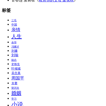
甘谷连
发表在《
教育你的父母 梁实秋
》
标签
三毛
中国
亲情
人生
余华
冯骥才
刘墉
刘瑜
励志
史铁生
叶倾城
吴念真
周国平
夫妻
契诃夫
婚姻
学习
小说