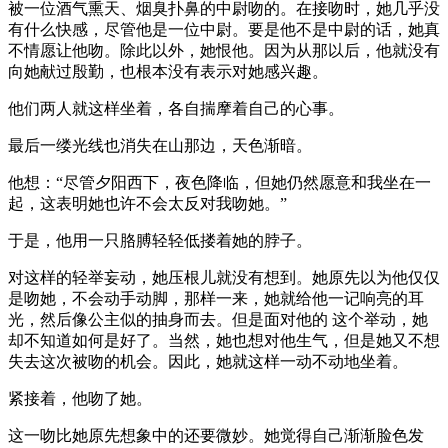
被一位酒气熏天、烟臭扑鼻的中尉吻的。在接吻时，她几乎没
有什么快感，尽管他是一位中尉。要是他不是中尉的话，她真
不情愿让他吻。除此以外，她恨他。因为从那以后，他就没有
向她献过殷勤，也根本没有表示对她感兴趣。
他们两人就这样坐着，各自揣摩着自己的心事。
最后一缕光线也消失在山那边，天色渐暗。
他想：“尽管夕阳西下，夜色降临，但她仍然愿意和我坐在一
起，这表明她也许不会太反对我吻她。”
于是，他用一只胳膊轻轻低搂着她的脖子。
对这样的轻举妄动，她压根儿就没有想到。她原先以为他仅仅
是吻她，不会动手动脚，那样一来，她就给他一记响亮的耳
光，然后像公主似的抽身而去。但是面对他的 这个举动，她
却不知道如何是好了。当然，她也想对他生气，但是她又不想
失去这次被吻的机会。因此，她就这样一动不动地坐着。
紧接着，他吻了她。
这一吻比她原先想象中的还要微妙。她觉得自己渐渐脸色发