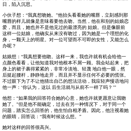
日，陷入沉思。
小伙子想：“我真想吻她。”他抬头看看她的嘴唇，立刻感到那
嘴唇的样儿就像是意味着要他去吻。当然，他在和别的姑娘恋
爱，而且，她也并不是他见过的最漂亮的 姑娘。但是像眼前
这样一位姑娘，他确实从来没有吻过，因为她是一个理想的化
身，一颗天上的明星。对一位可望而不可即的女性，又能怎么
办呢？
姑娘想：“我真想要他吻。这样一来，我也许就有机会给他一
点颜色看看，让他知道我对他根本不屑一顾。我会站起来，把
身上的裙子裹得紧紧的，非常冷淡地、轻蔑 地白他一眼，然
后挺起腰杆，静静地走开，而且并不显示任何不必要的慌张。
不过眼下为了不让他猜出自己的想法活动，我应轻声慢语地问
他一声：‘你认为，这以 后生活就与从前不一样了吗？’”
他想：“如果我的回答符合她的心意，她也许就更愿意让我吻
她了。”但是他不能确定，过去在另一种情况下，对于同一个
问题，踏实怎么回答的，他生怕自相矛盾。因此，他注视着她
的眼睛，回答说：“我有时候这么想。”
她对这样的回答很高兴。