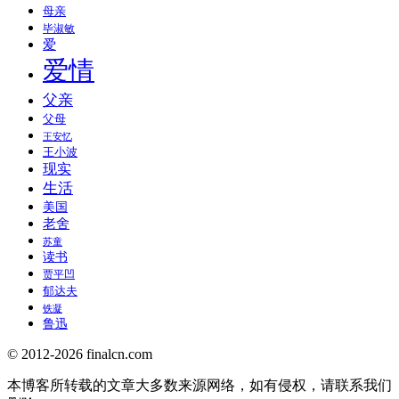
母亲
毕淑敏
爱
爱情
父亲
父母
王安忆
王小波
现实
生活
美国
老舍
苏童
读书
贾平凹
郁达夫
铁凝
鲁迅
© 2012-2026 finalcn.com
本博客所转载的文章大多数来源网络，如有侵权，请联系我们