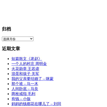
归档
归
档
近期文章
短篇散文《老赵》
一个人的村庄 周明金
火花勋章 王若虚
混蛋和孩子 关军
我的父亲要结婚了 – 咪蒙
那个谁 – 马一木
人间卧底 – 马良
两枚戒指 毛利
有钱 – 小饭
妈妈的钱都花在哪儿了 – 刘同