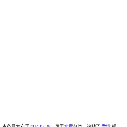
本条目发布于
2014-03-28
。属于
文章
分类，被贴了
爱情
标