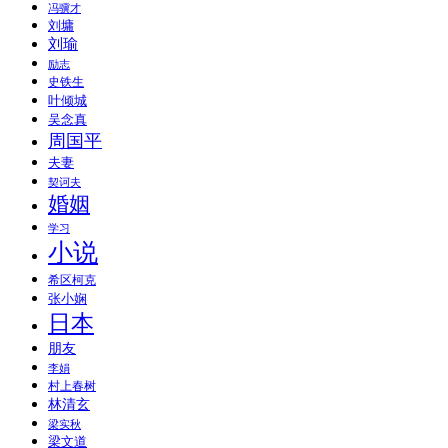
冯骥才
刘墉
刘瑜
励志
史铁生
叶倾城
吴念真
周国平
夫妻
契诃夫
婚姻
学习
小说
希区柯克
张小娴
日本
朋友
李娟
村上春树
林清玄
梁实秋
梁文道