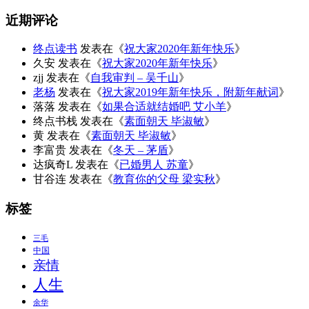
近期评论
终点读书
发表在《
祝大家2020年新年快乐
》
久安
发表在《
祝大家2020年新年快乐
》
zjj
发表在《
自我审判 – 吴千山
》
老杨
发表在《
祝大家2019年新年快乐，附新年献词
》
落落
发表在《
如果合适就结婚吧 艾小羊
》
终点书栈
发表在《
素面朝天 毕淑敏
》
黄
发表在《
素面朝天 毕淑敏
》
李富贵
发表在《
冬天 – 茅盾
》
达疯奇L
发表在《
已婚男人 苏童
》
甘谷连
发表在《
教育你的父母 梁实秋
》
标签
三毛
中国
亲情
人生
余华