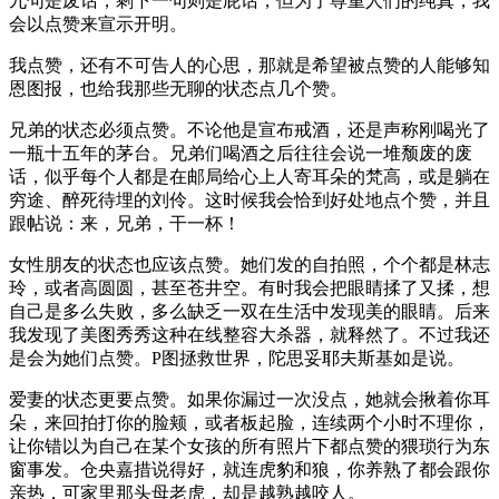
九句是废话，剩下一句则是屁话，但为了尊重人们的纯真，我
会以点赞来宣示开明。
我点赞，还有不可告人的心思，那就是希望被点赞的人能够知
恩图报，也给我那些无聊的状态点几个赞。
兄弟的状态必须点赞。不论他是宣布戒酒，还是声称刚喝光了
一瓶十五年的茅台。兄弟们喝酒之后往往会说一堆颓废的废
话，似乎每个人都是在邮局给心上人寄耳朵的梵高，或是躺在
穷途、醉死待埋的刘伶。这时候我会恰到好处地点个赞，并且
跟帖说：来，兄弟，干一杯！
女性朋友的状态也应该点赞。她们发的自拍照，个个都是林志
玲，或者高圆圆，甚至苍井空。有时我会把眼睛揉了又揉，想
自己是多么失败，多么缺乏一双在生活中发现美的眼睛。后来
我发现了美图秀秀这种在线整容大杀器，就释然了。不过我还
是会为她们点赞。P图拯救世界，陀思妥耶夫斯基如是说。
爱妻的状态更要点赞。如果你漏过一次没点，她就会揪着你耳
朵，来回拍打你的脸颊，或者板起脸，连续两个小时不理你，
让你错以为自己在某个女孩的所有照片下都点赞的猥琐行为东
窗事发。仓央嘉措说得好，就连虎豹和狼，你养熟了都会跟你
亲热，可家里那头母老虎，却是越熟越咬人。