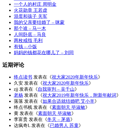
一个人的村庄 周明金
火花勋章 王若虚
混蛋和孩子 关军
我的父亲要结婚了 – 咪蒙
那个谁 – 马一木
人间卧底 – 马良
两枚戒指 毛利
有钱 – 小饭
妈妈的钱都花在哪儿了 – 刘同
近期评论
终点读书
发表在《
祝大家2020年新年快乐
》
久安
发表在《
祝大家2020年新年快乐
》
zjj
发表在《
自我审判 – 吴千山
》
老杨
发表在《
祝大家2019年新年快乐，附新年献词
》
落落
发表在《
如果合适就结婚吧 艾小羊
》
终点书栈
发表在《
素面朝天 毕淑敏
》
黄
发表在《
素面朝天 毕淑敏
》
李富贵
发表在《
冬天 – 茅盾
》
达疯奇L
发表在《
已婚男人 苏童
》