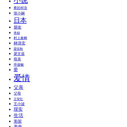
小说
希区柯克
张小娴
日本
朋友
李娟
村上春树
林清玄
梁实秋
梁文道
母亲
毕淑敏
爱
爱情
父亲
父母
王安忆
王小波
现实
生活
美国
老舍