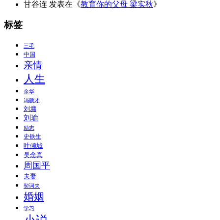
甘谷连
发表在《
教育你的父母 梁实秋
》
标签
三毛
中国
亲情
人生
余华
冯骥才
刘墉
刘瑜
励志
史铁生
叶倾城
吴念真
周国平
夫妻
契诃夫
婚姻
学习