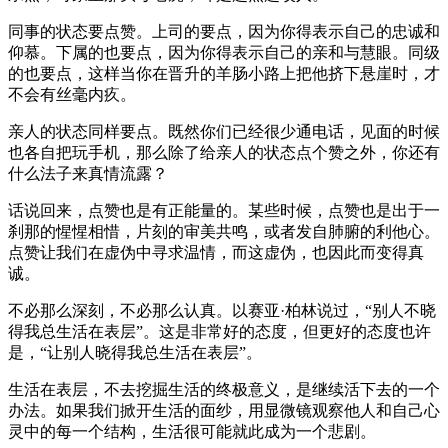
同事的状态要点赞。上司的要点，因为你得表示自己的忠诚和
仰慕。下属的也要点，因为你得表示自己的亲和与慧眼。同级
的也要点，这样当你在晋升的羊肠小路上把他挤下悬崖时，才
不会有丝毫内疚。
亲人的状态同样要点。既然你们已经很少通电话，见面的时候
也各自把玩手机，那么除了给亲人的状态点个赞之外，你还有
什么法子来真情流露？
话说回来，点赞也是有正能量的。某些时候，点赞也是出于一
刹那的惺惺相惜，片刻的审美共鸣，或者发自肺腑的利他心。
点赞让我们在虚伪中寻求温情，而这虚伪，也因此而变得真
诚。
不必那么深刻，不必那么认真。以赛亚·柏林说过，“别人不晓
得我总生活在表层”。这是非常好的态度，但更好的态度也许
是，“让别人晓得我总生活在表层”。
生活在表层，不去挖掘生活的终极意义，是继续活下去的一个
办法。如果我们掀开生活的面纱，用显微镜观察他人和自己心
灵中的每一个结构，生活很可能就此成为一个悲剧。