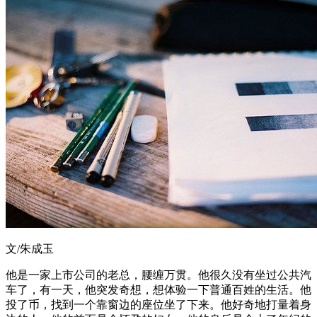
文/朱成玉
他是一家上市公司的老总，腰缠万贯。他很久没有坐过公共汽
车了，有一天，他突发奇想，想体验一下普通百姓的生活。他
投了币，找到一个靠窗边的座位坐了下来。他好奇地打量着身