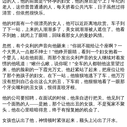
边的人，他的前面是个怀孕的妇女，他的身后是个上了年纪的
老人，这些普普通通的人，每天挤着公共汽车，日子虽然过得
清苦，但依然很快乐。
他的对面有一个很漂亮的女人，他可以近距离地欣赏。车子到
了下一站，上来的人渐渐多了，美女就渐渐被人遮住了。他看
不到她，就闭上了眼睛，回味着那女人的曼妙风情。
忽然，有个尖利的声音向他砸来：“你就不能给让个座啊？一
个大男人一点都不绅士！”他睁开眼睛，看到一个妇女抱着一
个婴儿，站在他前面。而那个发出尖利声音的女人继续对着发
愣的他吼道：“瞅什么瞅，说你呢！”全车的人都朝他这里望过
来，他的脸刷的一下霞光万丈。他赶紧站了起来，把座位让给
了那个抱孩子的妇女。在下一站，他狼狈地逃下了车，他万万
没有想到自己会出这么大的丑，下车前，他狠狠地看了一眼那
个牙尖嘴利的丑女孩，恨得直咬牙根。
他的公司要招聘，在面试的时候，他亲自进行把关。他见到了
一个面熟的人——是她，那个让他出丑的女孩。不是冤家不聚
头，他在心里暗暗得意，终于有报复她的机会了。
女孩也认出了他，神情顿时紧张起来，额头上沁出了汗水。