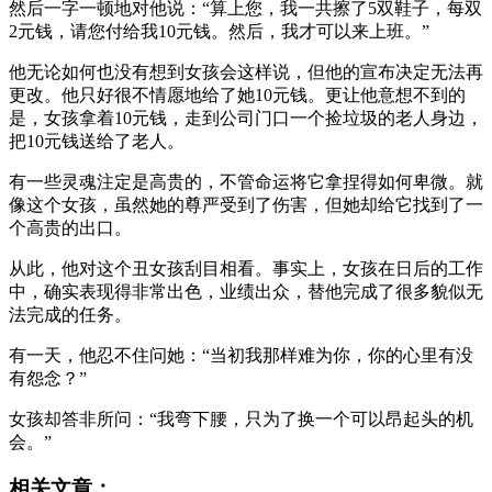
然后一字一顿地对他说：“算上您，我一共擦了5双鞋子，每双
2元钱，请您付给我10元钱。然后，我才可以来上班。”
他无论如何也没有想到女孩会这样说，但他的宣布决定无法再
更改。他只好很不情愿地给了她10元钱。更让他意想不到的
是，女孩拿着10元钱，走到公司门口一个捡垃圾的老人身边，
把10元钱送给了老人。
有一些灵魂注定是高贵的，不管命运将它拿捏得如何卑微。就
像这个女孩，虽然她的尊严受到了伤害，但她却给它找到了一
个高贵的出口。
从此，他对这个丑女孩刮目相看。事实上，女孩在日后的工作
中，确实表现得非常出色，业绩出众，替他完成了很多貌似无
法完成的任务。
有一天，他忍不住问她：“当初我那样难为你，你的心里有没
有怨念？”
女孩却答非所问：“我弯下腰，只为了换一个可以昂起头的机
会。”
相关文章：