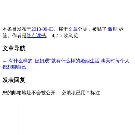
本条目发布于
2013-09-03
。属于
文章
分类，被贴了
激励
标
签。
作者是
终点读书
。
4,212 次浏览
文章导航
←
有什么样的“媳妇观”就有什么样的婚姻生活
聊天时每个人
都想聊自己
→
发表回复
您的邮箱地址不会被公开。
必填项已用
*
标注