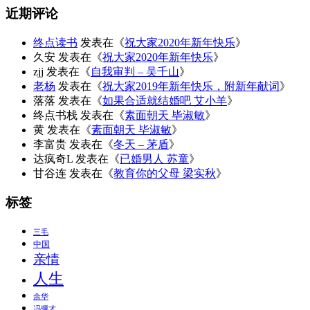
近期评论
终点读书
发表在《
祝大家2020年新年快乐
》
久安
发表在《
祝大家2020年新年快乐
》
zjj
发表在《
自我审判 – 吴千山
》
老杨
发表在《
祝大家2019年新年快乐，附新年献词
》
落落
发表在《
如果合适就结婚吧 艾小羊
》
终点书栈
发表在《
素面朝天 毕淑敏
》
黄
发表在《
素面朝天 毕淑敏
》
李富贵
发表在《
冬天 – 茅盾
》
达疯奇L
发表在《
已婚男人 苏童
》
甘谷连
发表在《
教育你的父母 梁实秋
》
标签
三毛
中国
亲情
人生
余华
冯骥才