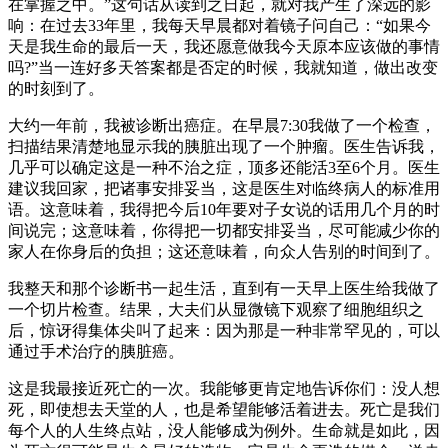
在掌握之中。”这句话从读到之日起，就对我产生了深远的影
响：在过去33年里，我每天早晨都对着镜子问自己：“如果今
天是我生命的最后一天，我还愿意做我今天原本应该做的事情
吗?”当一连好多天答案都是否定的时候，我就知道，做出改变
的时刻到了。
大约一年前，我被诊断出癌症。在早晨7:30我做了一个检查，
扫描结果清楚地显示我的胰脏出现了一个肿瘤。医生告诉我，
几乎可以确定这是一种不治之症，顶多还能活3至6个月。医生
建议我回家，把诸事安排妥当，这是医生对临终病人的标准用
语。这意味着，我得把今后10年要对子女说的话用几个月的时
间说完；这意味着，你得把一切都安排妥当，尽可能减少你的
家人在你身后的负担；这还意味着，向众人告别的时间到了。
我整天和那个诊断书一起生活，直到有一天早上医生给我做了
一个切片检查。结果，大夫们从显微镜下观察了细胞组织之
后，惊讶得集体尖叫了起来：因为那是一种非常罕见的，可以
通过手术治疗的胰脏癌。
这是我最接近死亡的一次。我能够更肯定地告诉你们：没人想
死，即使想去天堂的人，也是希望能够活着进去。死亡是我们
每个人的人生终点站，没人能够成为例外。生命就是如此，因