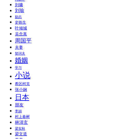
刘墉
刘瑜
励志
史铁生
叶倾城
吴念真
周国平
夫妻
契诃夫
婚姻
学习
小说
希区柯克
张小娴
日本
朋友
李娟
村上春树
林清玄
梁实秋
梁文道