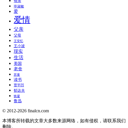
母亲
毕淑敏
爱
爱情
父亲
父母
王安忆
王小波
现实
生活
美国
老舍
苏童
读书
贾平凹
郁达夫
铁凝
鲁迅
© 2012-2026 finalcn.com
本博客所转载的文章大多数来源网络，如有侵权，请联系我们
删除。