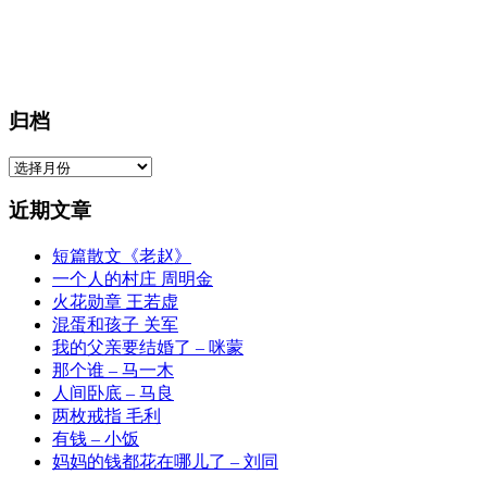
归档
归
档
近期文章
短篇散文《老赵》
一个人的村庄 周明金
火花勋章 王若虚
混蛋和孩子 关军
我的父亲要结婚了 – 咪蒙
那个谁 – 马一木
人间卧底 – 马良
两枚戒指 毛利
有钱 – 小饭
妈妈的钱都花在哪儿了 – 刘同