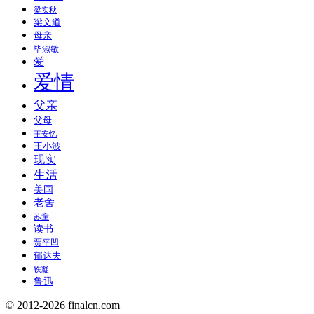
梁实秋
梁文道
母亲
毕淑敏
爱
爱情
父亲
父母
王安忆
王小波
现实
生活
美国
老舍
苏童
读书
贾平凹
郁达夫
铁凝
鲁迅
© 2012-2026 finalcn.com