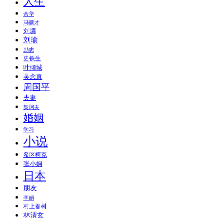
人生
余华
冯骥才
刘墉
刘瑜
励志
史铁生
叶倾城
吴念真
周国平
夫妻
契诃夫
婚姻
学习
小说
希区柯克
张小娴
日本
朋友
李娟
村上春树
林清玄