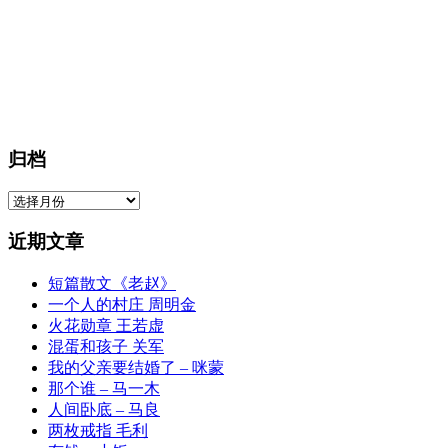
归档
归
档
近期文章
短篇散文《老赵》
一个人的村庄 周明金
火花勋章 王若虚
混蛋和孩子 关军
我的父亲要结婚了 – 咪蒙
那个谁 – 马一木
人间卧底 – 马良
两枚戒指 毛利