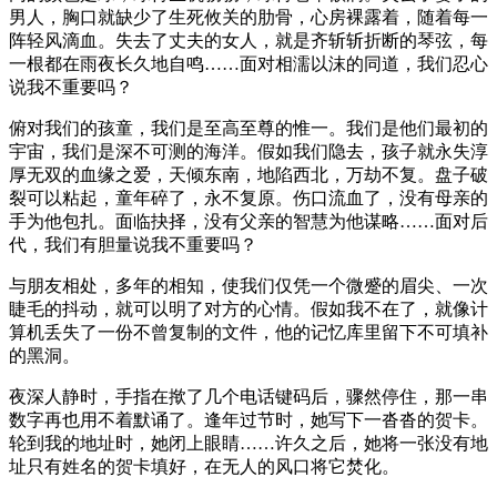
男人，胸口就缺少了生死攸关的肋骨，心房裸露着，随着每一
阵轻风滴血。失去了丈夫的女人，就是齐斩斩折断的琴弦，每
一根都在雨夜长久地自鸣……面对相濡以沫的同道，我们忍心
说我不重要吗？
俯对我们的孩童，我们是至高至尊的惟一。我们是他们最初的
宇宙，我们是深不可测的海洋。假如我们隐去，孩子就永失淳
厚无双的血缘之爱，天倾东南，地陷西北，万劫不复。盘子破
裂可以粘起，童年碎了，永不复原。伤口流血了，没有母亲的
手为他包扎。面临抉择，没有父亲的智慧为他谋略……面对后
代，我们有胆量说我不重要吗？
与朋友相处，多年的相知，使我们仅凭一个微蹙的眉尖、一次
睫毛的抖动，就可以明了对方的心情。假如我不在了，就像计
算机丢失了一份不曾复制的文件，他的记忆库里留下不可填补
的黑洞。
夜深人静时，手指在揿了几个电话键码后，骤然停住，那一串
数字再也用不着默诵了。逢年过节时，她写下一沓沓的贺卡。
轮到我的地址时，她闭上眼睛……许久之后，她将一张没有地
址只有姓名的贺卡填好，在无人的风口将它焚化。