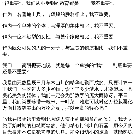
“很重要”。我们从小受到的教育都是——“我不重要”。
作为一名普通士兵，与辉煌的胜利相比，我不重要。
作为一个单薄的个体，与浑厚的集体相比，我不重要。
作为一位奉献型的女性，与整个家庭相比，我不重要。
作为随处可见的人的一分子，与宝贵的物质相比，我们不重
要。
我们——简明扼要地说，就是每一个单独的“我”——到底重要
还是不重要?
我是由无数星辰日月草木山川的精华汇聚而成的。只要计算一
下我们一生吃进去多少谷物，饮下了多少清水，才凝聚成一具
美轮美奂的躯体，我们一定会为那数字的庞大而惊讶。平日
里，我们尚要珍惜一粒米、一叶菜，难道可以对亿万粒菽粟亿
万滴甘露濡养出的万物之灵，掉以丝毫的轻心吗？
当我在博物馆里看到北京猿人窄小的额和前凸的吻时，我为人
类原始时期的粗糙而黯然。他们精心打制出的石器，用今天的
目光看来不过是极简单的玩具。如今很幼小的孩童，就能熟练