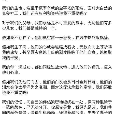
我们的生命，端坐于概率垒就的金字塔的顶端。面对大自然的
鬼斧神工，我们还有权利和资格说我不重要吗？
对于我们的父母，我们永远是不可重复的孤本。无论他们有多
少儿女，我们都是独特的一个。
假如我不存在了，他们就空留一份慈爱，在风中蛛丝般飘荡。
假如我生了病，他们的心就会皱缩成石块，无数次向上苍祈祷
我的康复，甚至愿灾痛以十倍的烈度降临于他们自身，以换取
我的平安。
我的每一滴成功，都如同经过放大镜，进入他们的瞳孔，摄入
他们心底。
假如我们先他们而去，他们的白发会从日出垂到日暮，他们的
泪水会使太平洋为之涨潮。面对这无法承载的亲情，我们还敢
说我不重要吗?
我们的记忆，同自己的伴侣紧密地缠绕在一处，像两种混淆于
一碟的颜色，已无法分开。你原先是黄，我原先是蓝，我们共
同的颜色是绿，绿得生机勃勃，绿得苍翠欲滴。失去了妻子的