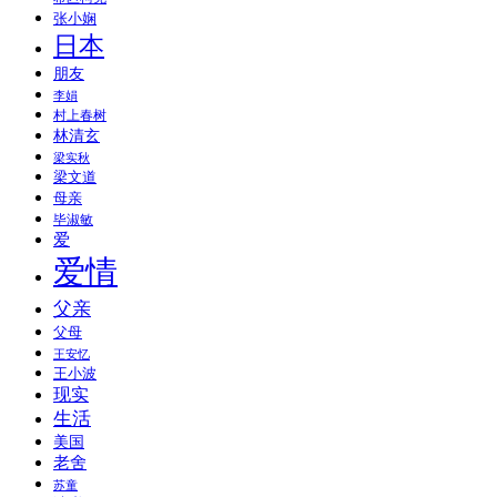
张小娴
日本
朋友
李娟
村上春树
林清玄
梁实秋
梁文道
母亲
毕淑敏
爱
爱情
父亲
父母
王安忆
王小波
现实
生活
美国
老舍
苏童