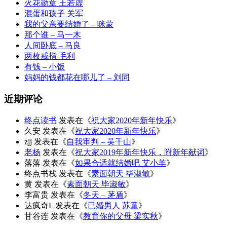
火花勋章 王若虚
混蛋和孩子 关军
我的父亲要结婚了 – 咪蒙
那个谁 – 马一木
人间卧底 – 马良
两枚戒指 毛利
有钱 – 小饭
妈妈的钱都花在哪儿了 – 刘同
近期评论
终点读书
发表在《
祝大家2020年新年快乐
》
久安
发表在《
祝大家2020年新年快乐
》
zjj
发表在《
自我审判 – 吴千山
》
老杨
发表在《
祝大家2019年新年快乐，附新年献词
》
落落
发表在《
如果合适就结婚吧 艾小羊
》
终点书栈
发表在《
素面朝天 毕淑敏
》
黄
发表在《
素面朝天 毕淑敏
》
李富贵
发表在《
冬天 – 茅盾
》
达疯奇L
发表在《
已婚男人 苏童
》
甘谷连
发表在《
教育你的父母 梁实秋
》