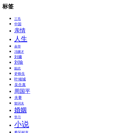
标签
三毛
中国
亲情
人生
余华
冯骥才
刘墉
刘瑜
励志
史铁生
叶倾城
吴念真
周国平
夫妻
契诃夫
婚姻
学习
小说
希区柯克