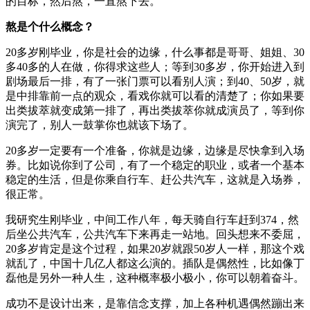
的目标，然后熬，一直熬下去。
熬是个什么概念？
20多岁刚毕业，你是社会的边缘，什么事都是哥哥、姐姐、30
多40多的人在做，你得求这些人；等到30多岁，你开始进入到
剧场最后一排，有了一张门票可以看别人演；到40、50岁，就
是中排靠前一点的观众，看戏你就可以看的清楚了；你如果要
出类拔萃就变成第一排了，再出类拔萃你就成演员了，等到你
演完了，别人一鼓掌你也就该下场了。
20多岁一定要有一个准备，你就是边缘，边缘是尽快拿到入场
券。比如说你到了公司，有了一个稳定的职业，或者一个基本
稳定的生活，但是你乘自行车、赶公共汽车，这就是入场券，
很正常。
我研究生刚毕业，中间工作八年，每天骑自行车赶到374，然
后坐公共汽车，公共汽车下来再走一站地。回头想来不委屈，
20多岁肯定是这个过程，如果20岁就跟50岁人一样，那这个戏
就乱了，中国十几亿人都这么演的。插队是偶然性，比如像丁
磊他是另外一种人生，这种概率极小极小，你可以朝着奋斗。
成功不是设计出来，是靠信念支撑，加上各种机遇偶然蹦出来