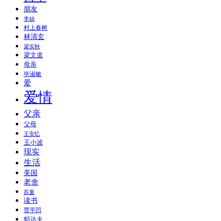
朋友
李娟
村上春树
林清玄
梁实秋
梁文道
母亲
毕淑敏
爱
爱情
父亲
父母
王安忆
王小波
现实
生活
美国
老舍
苏童
读书
贾平凹
郁达夫