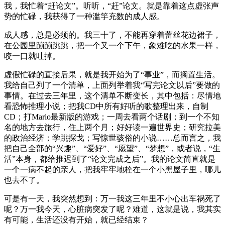
我，我忙着“赶论文”。听听，“赶”论文。就是靠着这点虚张声
势的忙碌，我获得了一种滥竽充数的成人感。
成人感，总是必须的。我三十了，不能再穿着蕾丝花边裙子，
在公园里蹦蹦跳跳，把一个又一个下午，象难吃的水果一样，
咬一口就吐掉。
虚假忙碌的直接后果，就是我开始为了“事业”，而搁置生活。
我给自己列了一个清单，上面列举着我“写完论文以后”要做的
事情。在过去三年里，这个清单不断变长，其中包括：尽情地
看恐怖推理小说；把我CD中所有好听的歌整理出来，自制
CD；打Mario最新版的游戏；一周去看两个话剧；到一个不知
名的地方去旅行，住上两个月；好好读一遍世界史；研究拉美
的政治经济；学跳探戈；写惊世骇俗的小说……总而言之，我
把自己全部的“兴趣”、“爱好”、“愿望”、“梦想”，或者说，“生
活”本身，都给推迟到了“论文完成之后”。我的论文简直就是
一个一病不起的亲人，把我牢牢地栓在一个小黑屋子里，哪儿
也去不了。
可是有一天，我突然想到：万一我这三年里不小心出车祸死了
呢？万一我今天，心脏病突发了呢？难道，这就是说，我其实
有可能，生活还没有开始，就已经结束？