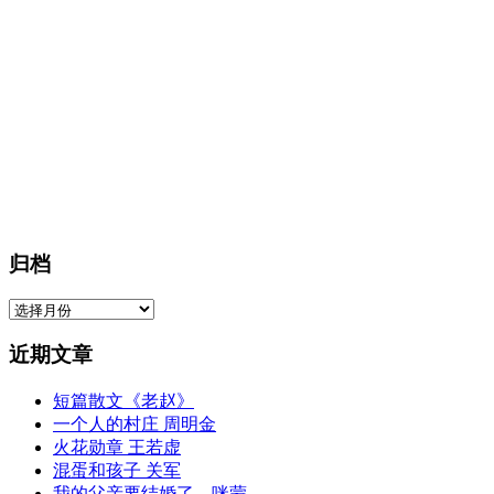
归档
归
档
近期文章
短篇散文《老赵》
一个人的村庄 周明金
火花勋章 王若虚
混蛋和孩子 关军
我的父亲要结婚了 – 咪蒙