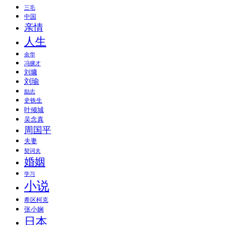
三毛
中国
亲情
人生
余华
冯骥才
刘墉
刘瑜
励志
史铁生
叶倾城
吴念真
周国平
夫妻
契诃夫
婚姻
学习
小说
希区柯克
张小娴
日本