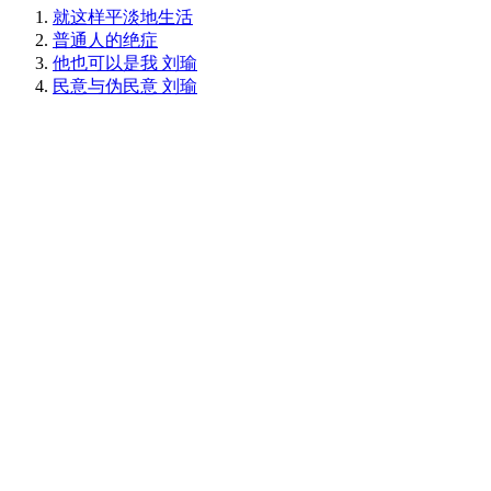
就这样平淡地生活
普通人的绝症
他也可以是我 刘瑜
民意与伪民意 刘瑜