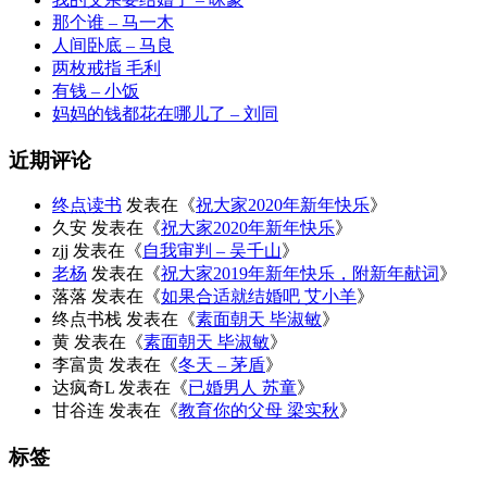
那个谁 – 马一木
人间卧底 – 马良
两枚戒指 毛利
有钱 – 小饭
妈妈的钱都花在哪儿了 – 刘同
近期评论
终点读书
发表在《
祝大家2020年新年快乐
》
久安
发表在《
祝大家2020年新年快乐
》
zjj
发表在《
自我审判 – 吴千山
》
老杨
发表在《
祝大家2019年新年快乐，附新年献词
》
落落
发表在《
如果合适就结婚吧 艾小羊
》
终点书栈
发表在《
素面朝天 毕淑敏
》
黄
发表在《
素面朝天 毕淑敏
》
李富贵
发表在《
冬天 – 茅盾
》
达疯奇L
发表在《
已婚男人 苏童
》
甘谷连
发表在《
教育你的父母 梁实秋
》
标签