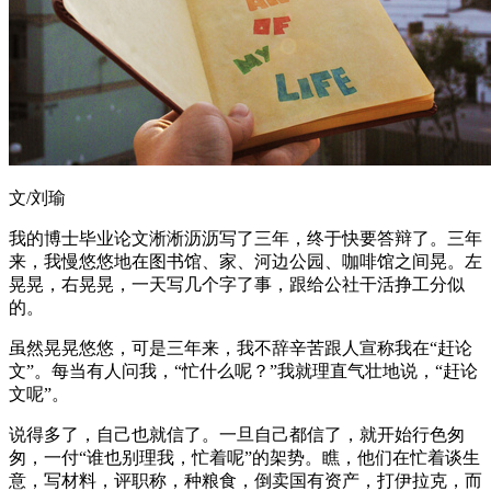
文/刘瑜
我的博士毕业论文淅淅沥沥写了三年，终于快要答辩了。三年
来，我慢悠悠地在图书馆、家、河边公园、咖啡馆之间晃。左
晃晃，右晃晃，一天写几个字了事，跟给公社干活挣工分似
的。
虽然晃晃悠悠，可是三年来，我不辞辛苦跟人宣称我在“赶论
文”。每当有人问我，“忙什么呢？”我就理直气壮地说，“赶论
文呢”。
说得多了，自己也就信了。一旦自己都信了，就开始行色匆
匆，一付“谁也别理我，忙着呢”的架势。瞧，他们在忙着谈生
意，写材料，评职称，种粮食，倒卖国有资产，打伊拉克，而