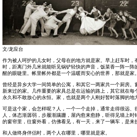
文/龙应台
作为被人呵护的儿女时，父母在的地方就是家。早上赶车时，
时，距离门外几米就能听见锅铲轻快的声音，饭菜香一阵一阵
醒的眼睫里。帐里帐外都是一个温暖而安心的世界，那就是家
曾经是异乡大学一间简单的公寓，和其它一两家共一个厨房。
新来过的家。几件重要的家具总是在运输的路上，其它就在每
永久和不敢放心的永恒。家，也就是两个人刚好暂时落脚的地
可是这个家，会怎样呢？人，一个一个走掉，通常走得很远、
人，体态渐孱弱，步履渐蹒跚，屋内愈来愈静，听得见墙上时
的窗帘里，往窗外看，仿佛看见，有一天，来了一辆车，是来
和人做终身伴侣时，两个人在哪里，哪里就是家。