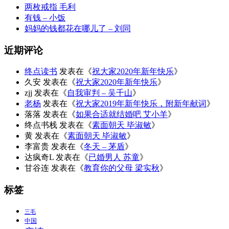
两枚戒指 毛利
有钱 – 小饭
妈妈的钱都花在哪儿了 – 刘同
近期评论
终点读书
发表在《
祝大家2020年新年快乐
》
久安
发表在《
祝大家2020年新年快乐
》
zjj
发表在《
自我审判 – 吴千山
》
老杨
发表在《
祝大家2019年新年快乐，附新年献词
》
落落
发表在《
如果合适就结婚吧 艾小羊
》
终点书栈
发表在《
素面朝天 毕淑敏
》
黄
发表在《
素面朝天 毕淑敏
》
李富贵
发表在《
冬天 – 茅盾
》
达疯奇L
发表在《
已婚男人 苏童
》
甘谷连
发表在《
教育你的父母 梁实秋
》
标签
三毛
中国