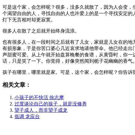
可是这个家，会怎样呢？很多，没多久就散了，因为人会变，
个渴望自由的人，寻找自由的人也许爱上的是一个寻找安定的
灯下无言相对却更寂寞。
很多人在散了之后就开始终身流浪。
也有很多人，在一段时间之后就有了儿女，家就是儿女在的地
有损形象，于是你苦口婆心几近哀求地请他带伞。他已经走出
声甜蜜可爱。从上午就开始盘算晚餐的食谱，从黄昏时，你一
话，只是笑了一下。你觉得，好像突然闻到栀子花幽幽的香气
孩子在哪里，哪里就是家。可是，这个家，会怎样呢？你告诉
相关文章：
小孩子的不快活 徐志摩
过度谈论自己的孩子，就是没修养
望子成人，而非望子成龙
低调 龙应台