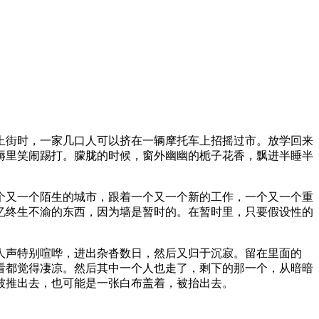
上街时，一家几口人可以挤在一辆摩托车上招摇过市。放学回来
褥里笑闹踢打。朦胧的时候，窗外幽幽的栀子花香，飘进半睡半
个又一个陌生的城市，跟着一个又一个新的工作，一个又一个重
忆终生不渝的东西，因为墙是暂时的。在暂时里，只要假设性的
人声特别喧哗，进出杂沓数日，然后又归于沉寂。留在里面的
看都觉得凄凉。然后其中一个人也走了，剩下的那一个，从暗暗
被推出去，也可能是一张白布盖着，被抬出去。