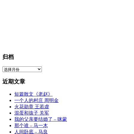
归档
归
档
近期文章
短篇散文《老赵》
一个人的村庄 周明金
火花勋章 王若虚
混蛋和孩子 关军
我的父亲要结婚了 – 咪蒙
那个谁 – 马一木
人间卧底 – 马良