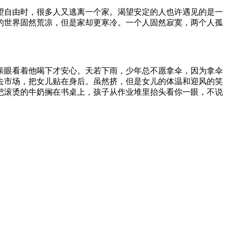
望自由时，很多人又逃离一个家。渴望安定的人也许遇见的是一
的世界固然荒凉，但是家却更寒冷。一个人固然寂寞，两个人孤
亲眼看着他喝下才安心。天若下雨，少年总不愿拿伞，因为拿伞
去市场，把女儿贴在身后。虽然挤，但是女儿的体温和迎风的笑
把滚烫的牛奶搁在书桌上，孩子从作业堆里抬头看你一眼，不说