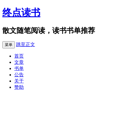
终点读书
散文随笔阅读，读书书单推荐
跳至正文
菜单
首页
文章
书单
公告
关于
赞助