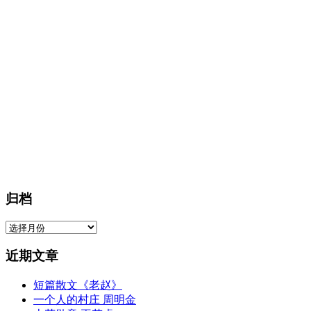
归档
归
档
近期文章
短篇散文《老赵》
一个人的村庄 周明金