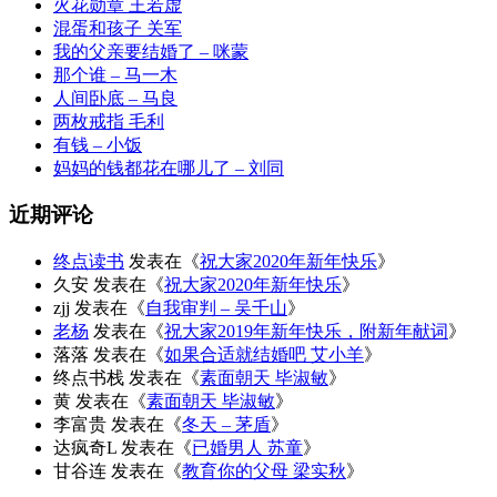
火花勋章 王若虚
混蛋和孩子 关军
我的父亲要结婚了 – 咪蒙
那个谁 – 马一木
人间卧底 – 马良
两枚戒指 毛利
有钱 – 小饭
妈妈的钱都花在哪儿了 – 刘同
近期评论
终点读书
发表在《
祝大家2020年新年快乐
》
久安
发表在《
祝大家2020年新年快乐
》
zjj
发表在《
自我审判 – 吴千山
》
老杨
发表在《
祝大家2019年新年快乐，附新年献词
》
落落
发表在《
如果合适就结婚吧 艾小羊
》
终点书栈
发表在《
素面朝天 毕淑敏
》
黄
发表在《
素面朝天 毕淑敏
》
李富贵
发表在《
冬天 – 茅盾
》
达疯奇L
发表在《
已婚男人 苏童
》
甘谷连
发表在《
教育你的父母 梁实秋
》