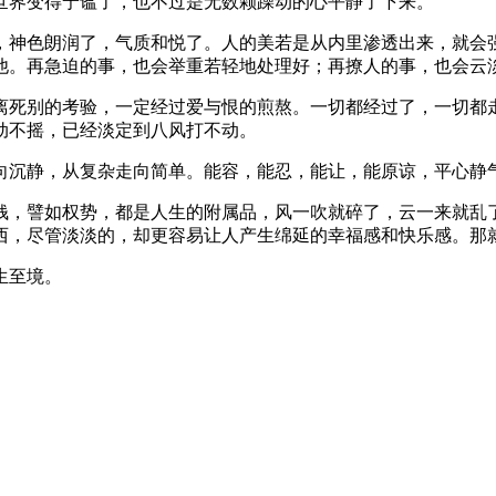
世界变得宁谧了，也不过是无数颗躁动的心平静了下来。
，神色朗润了，气质和悦了。人的美若是从内里渗透出来，就会
他。再急迫的事，也会举重若轻地处理好；再撩人的事，也会云
离死别的考验，一定经过爱与恨的煎熬。一切都经过了，一切都
动不摇，已经淡定到八风打不动。
向沉静，从复杂走向简单。能容，能忍，能让，能原谅，平心静
钱，譬如权势，都是人生的附属品，风一吹就碎了，云一来就乱
西，尽管淡淡的，却更容易让人产生绵延的幸福感和快乐感。那
生至境。