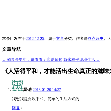
本条目发布于
2012-12-25
。属于
文章
分类。
作者是
终点读书
。
8
文章导航
←
如果是男生，请看看：恋爱须知
就这样平淡地生活
→
《
人活得平和，才能活出生命真正的滋味
翼·逝
2013-01-20 14:27
我想我是喜欢平和、简单的生活方式的
回复
↓