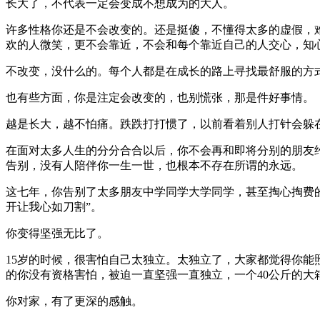
长大了，不代表一定会变成不想成为的大人。
许多性格你还是不会改变的。还是挺傻，不懂得太多的虚假，
欢的人微笑，更不会靠近，不会和每个靠近自己的人交心，知
不改变，没什么的。每个人都是在成长的路上寻找最舒服的方
也有些方面，你是注定会改变的，也别慌张，那是件好事情。
越是长大，越不怕痛。跌跌打打惯了，以前看着别人打针会躲
在面对太多人生的分分合合以后，你不会再和即将分别的朋友
告别，没有人陪伴你一生一世，也根本不存在所谓的永远。
这七年，你告别了太多朋友中学同学大学同学，甚至掏心掏费
开让我心如刀割”。
你变得坚强无比了。
15岁的时候，很害怕自己太独立。太独立了，大家都觉得你
的你没有资格害怕，被迫一直坚强一直独立，一个40公斤的大
你对家，有了更深的感触。