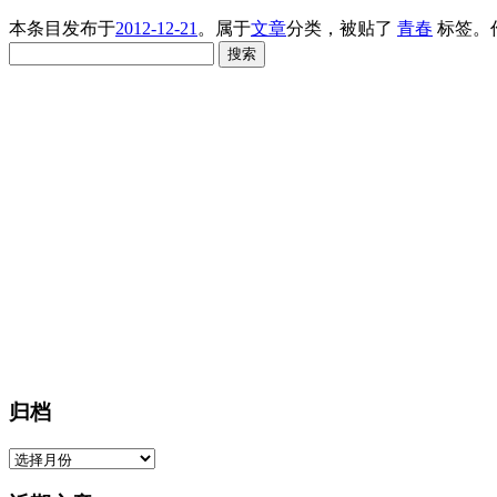
本条目发布于
2012-12-21
。属于
文章
分类，被贴了
青春
标签。
搜
索：
归档
归
档