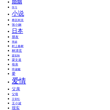
婚姻
学习
小说
希区柯克
张小娴
日本
朋友
李娟
村上春树
林清玄
梁实秋
梁文道
母亲
毕淑敏
爱
爱情
父亲
父母
王安忆
王小波
现实