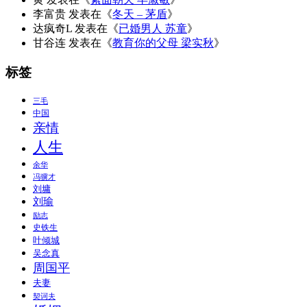
李富贵
发表在《
冬天 – 茅盾
》
达疯奇L
发表在《
已婚男人 苏童
》
甘谷连
发表在《
教育你的父母 梁实秋
》
标签
三毛
中国
亲情
人生
余华
冯骥才
刘墉
刘瑜
励志
史铁生
叶倾城
吴念真
周国平
夫妻
契诃夫