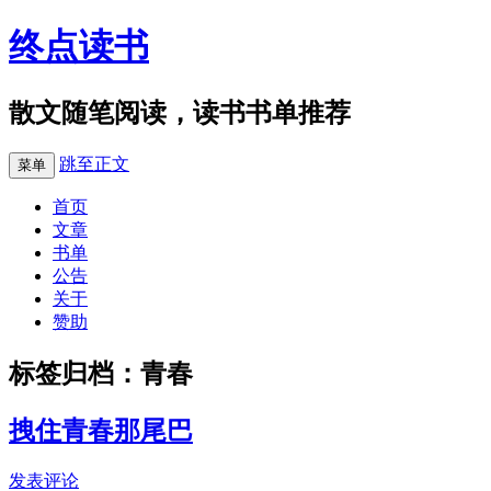
终点读书
散文随笔阅读，读书书单推荐
跳至正文
菜单
首页
文章
书单
公告
关于
赞助
标签归档：
青春
拽住青春那尾巴
发表评论