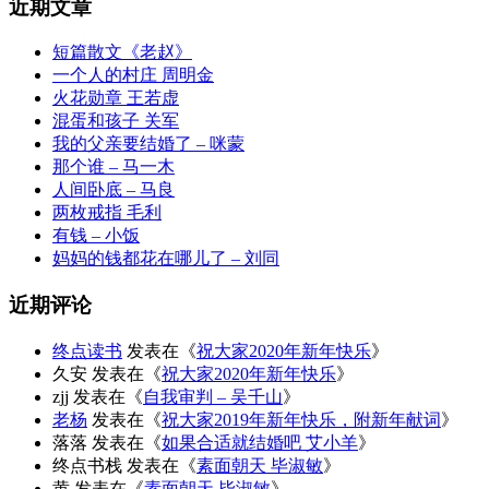
近期文章
短篇散文《老赵》
一个人的村庄 周明金
火花勋章 王若虚
混蛋和孩子 关军
我的父亲要结婚了 – 咪蒙
那个谁 – 马一木
人间卧底 – 马良
两枚戒指 毛利
有钱 – 小饭
妈妈的钱都花在哪儿了 – 刘同
近期评论
终点读书
发表在《
祝大家2020年新年快乐
》
久安
发表在《
祝大家2020年新年快乐
》
zjj
发表在《
自我审判 – 吴千山
》
老杨
发表在《
祝大家2019年新年快乐，附新年献词
》
落落
发表在《
如果合适就结婚吧 艾小羊
》
终点书栈
发表在《
素面朝天 毕淑敏
》
黄
发表在《
素面朝天 毕淑敏
》