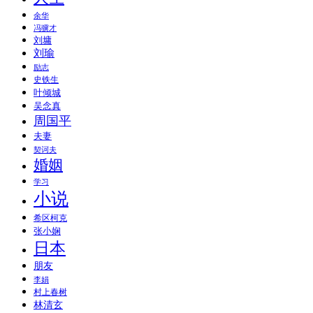
余华
冯骥才
刘墉
刘瑜
励志
史铁生
叶倾城
吴念真
周国平
夫妻
契诃夫
婚姻
学习
小说
希区柯克
张小娴
日本
朋友
李娟
村上春树
林清玄