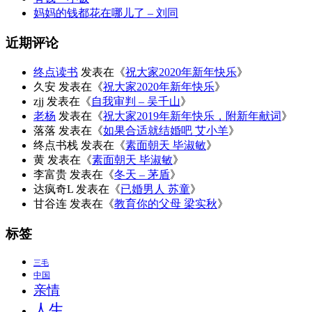
妈妈的钱都花在哪儿了 – 刘同
近期评论
终点读书
发表在《
祝大家2020年新年快乐
》
久安
发表在《
祝大家2020年新年快乐
》
zjj
发表在《
自我审判 – 吴千山
》
老杨
发表在《
祝大家2019年新年快乐，附新年献词
》
落落
发表在《
如果合适就结婚吧 艾小羊
》
终点书栈
发表在《
素面朝天 毕淑敏
》
黄
发表在《
素面朝天 毕淑敏
》
李富贵
发表在《
冬天 – 茅盾
》
达疯奇L
发表在《
已婚男人 苏童
》
甘谷连
发表在《
教育你的父母 梁实秋
》
标签
三毛
中国
亲情
人生