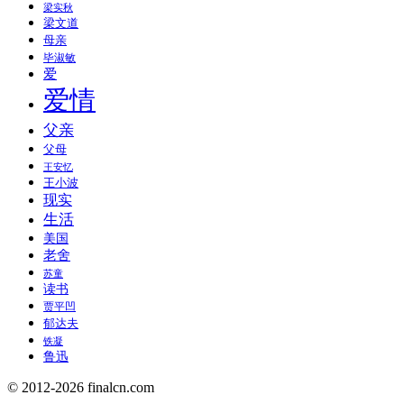
梁实秋
梁文道
母亲
毕淑敏
爱
爱情
父亲
父母
王安忆
王小波
现实
生活
美国
老舍
苏童
读书
贾平凹
郁达夫
铁凝
鲁迅
© 2012-2026 finalcn.com