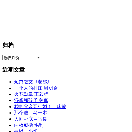
归档
归
档
近期文章
短篇散文《老赵》
一个人的村庄 周明金
火花勋章 王若虚
混蛋和孩子 关军
我的父亲要结婚了 – 咪蒙
那个谁 – 马一木
人间卧底 – 马良
两枚戒指 毛利
有钱 – 小饭