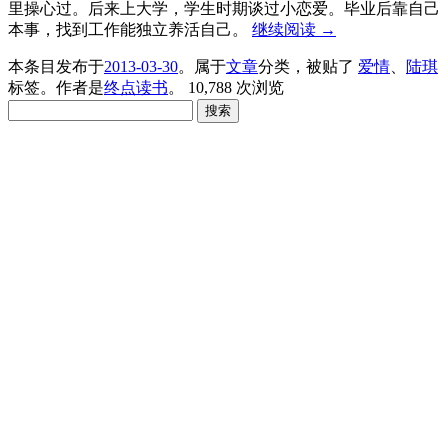
里操心过。后来上大学，学生时期谈过小恋爱。毕业后靠自己
本事，找到工作能独立养活自己。
继续阅读
→
本条目发布于
2013-03-30
。属于
文章
分类，被贴了
爱情
、
陆琪
标签。
作者是
终点读书
。
10,788 次浏览
搜
索：