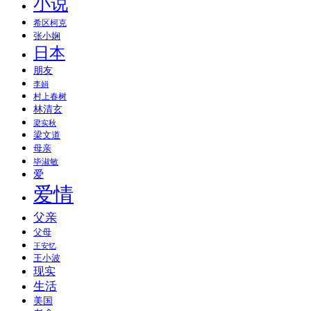
小说
希区柯克
张小娴
日本
朋友
李娟
村上春树
林清玄
梁实秋
梁文道
母亲
毕淑敏
爱
爱情
父亲
父母
王安忆
王小波
现实
生活
美国