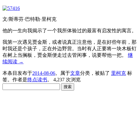
文/斯蒂芬·巴特勒·里柯克
他的一生向我揭示了一个我所体验过的最富有启发性的寓言。
我第一次遇见贾金斯，或者说真正注意他，是在好些年前，那
时我还是个孩子，正在外边野营。当时有人正要将一块木板钉
在树上当搁板，贾金斯便走过去管闲事，说要帮他一把。
继
续阅读
→
本条目发布于
2014-08-06
。属于
文章
分类，被贴了
里柯克
标
签。
作者是
终点读书
。
4,237 次浏览
搜
索：