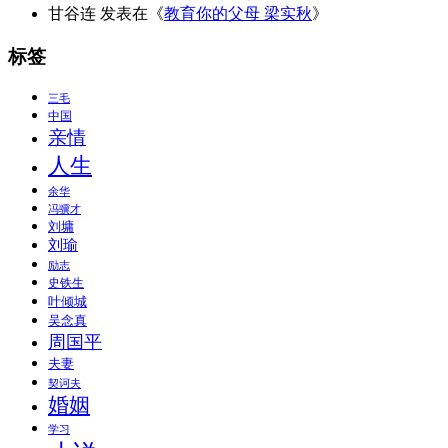
甘谷连
发表在《
教育你的父母 梁实秋
》
标签
三毛
中国
亲情
人生
余华
冯骥才
刘墉
刘瑜
励志
史铁生
叶倾城
吴念真
周国平
夫妻
契诃夫
婚姻
学习