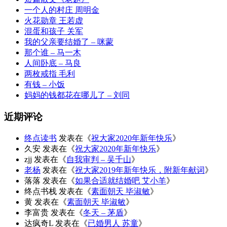
一个人的村庄 周明金
火花勋章 王若虚
混蛋和孩子 关军
我的父亲要结婚了 – 咪蒙
那个谁 – 马一木
人间卧底 – 马良
两枚戒指 毛利
有钱 – 小饭
妈妈的钱都花在哪儿了 – 刘同
近期评论
终点读书
发表在《
祝大家2020年新年快乐
》
久安
发表在《
祝大家2020年新年快乐
》
zjj
发表在《
自我审判 – 吴千山
》
老杨
发表在《
祝大家2019年新年快乐，附新年献词
》
落落
发表在《
如果合适就结婚吧 艾小羊
》
终点书栈
发表在《
素面朝天 毕淑敏
》
黄
发表在《
素面朝天 毕淑敏
》
李富贵
发表在《
冬天 – 茅盾
》
达疯奇L
发表在《
已婚男人 苏童
》