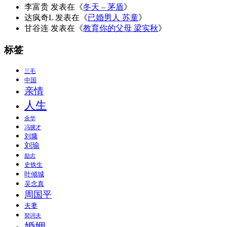
李富贵
发表在《
冬天 – 茅盾
》
达疯奇L
发表在《
已婚男人 苏童
》
甘谷连
发表在《
教育你的父母 梁实秋
》
标签
三毛
中国
亲情
人生
余华
冯骥才
刘墉
刘瑜
励志
史铁生
叶倾城
吴念真
周国平
夫妻
契诃夫
婚姻