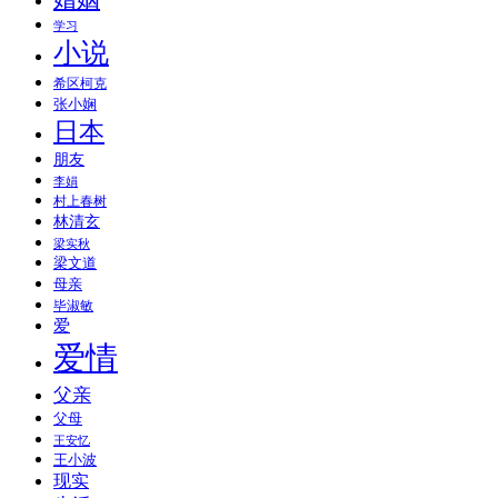
学习
小说
希区柯克
张小娴
日本
朋友
李娟
村上春树
林清玄
梁实秋
梁文道
母亲
毕淑敏
爱
爱情
父亲
父母
王安忆
王小波
现实