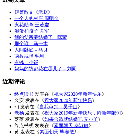
短篇散文《老赵》
一个人的村庄 周明金
火花勋章 王若虚
混蛋和孩子 关军
我的父亲要结婚了 – 咪蒙
那个谁 – 马一木
人间卧底 – 马良
两枚戒指 毛利
有钱 – 小饭
妈妈的钱都花在哪儿了 – 刘同
近期评论
终点读书
发表在《
祝大家2020年新年快乐
》
久安
发表在《
祝大家2020年新年快乐
》
zjj
发表在《
自我审判 – 吴千山
》
老杨
发表在《
祝大家2019年新年快乐，附新年献词
》
落落
发表在《
如果合适就结婚吧 艾小羊
》
终点书栈
发表在《
素面朝天 毕淑敏
》
黄
发表在《
素面朝天 毕淑敏
》