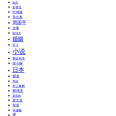
励志
史铁生
叶倾城
吴念真
周国平
夫妻
契诃夫
婚姻
学习
小说
希区柯克
张小娴
日本
朋友
李娟
村上春树
林清玄
梁实秋
梁文道
母亲
毕淑敏
爱