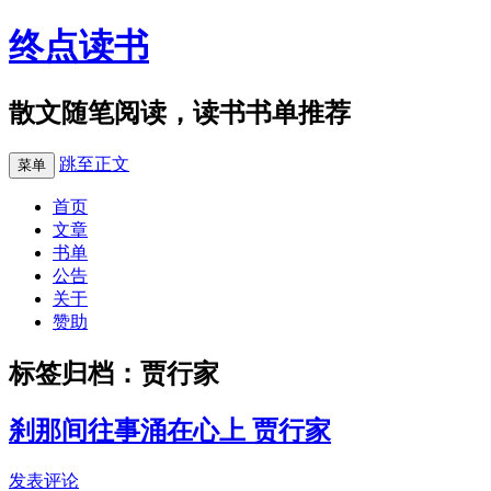
终点读书
散文随笔阅读，读书书单推荐
跳至正文
菜单
首页
文章
书单
公告
关于
赞助
标签归档：
贾行家
刹那间往事涌在心上 贾行家
发表评论