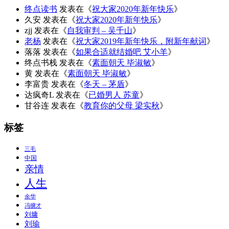
终点读书
发表在《
祝大家2020年新年快乐
》
久安
发表在《
祝大家2020年新年快乐
》
zjj
发表在《
自我审判 – 吴千山
》
老杨
发表在《
祝大家2019年新年快乐，附新年献词
》
落落
发表在《
如果合适就结婚吧 艾小羊
》
终点书栈
发表在《
素面朝天 毕淑敏
》
黄
发表在《
素面朝天 毕淑敏
》
李富贵
发表在《
冬天 – 茅盾
》
达疯奇L
发表在《
已婚男人 苏童
》
甘谷连
发表在《
教育你的父母 梁实秋
》
标签
三毛
中国
亲情
人生
余华
冯骥才
刘墉
刘瑜