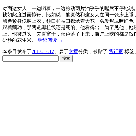
对面这女人，一边嚼着，一边掀动两片油乎乎的嘴唇不停地说
被如此度过而惊讶。比如说，他竟然和这女人在同一张床上睡
黑色紧身低胸上衣，领口和袖口都绣着大花；头发焗成暗红色
跟着颤动，那两道黑粗线还是死的。他看得出，为了见他，她
上。他撇过头，去看窗子，夜色落了下来，窗户上映的都是饭
盐炒的花生米。
继续阅读
→
本条目发布于
2017-12-12
。属于
文章
分类，被贴了
贾行家
标签
搜
索：