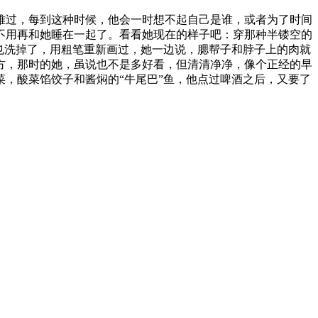
难过，每到这种时候，他会一时想不起自己是谁，或者为了时间
不用再和她睡在一起了。看看她现在的样子吧：穿那种半镂空的
也洗掉了，用粗笔重新画过，她一边说，腮帮子和脖子上的肉就
方，那时的她，虽说也不是多好看，但清清净净，像个正经的早
，酸菜馅饺子和酱焖的“牛尾巴”鱼，他点过啤酒之后，又要了