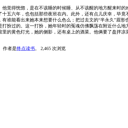
。他觉得恍惚，是在不该睡的时候睡、从不该醒的地方醒来时的
了十五六年，也包括那些夜班在内。此外，还有点儿庆幸，毕竟
，有谁能看出来她本来想要什么色么；把过去文的“半永久”眉形
是打扮过的。这一打扮，她年轻时的冤魂仿佛飘荡在附近什么地
馆里的黄色灯光，她的侧影，还有桌上的酒菜。他俩要了盘拌凉菜
。
作者是
终点读书
。
2,465 次浏览