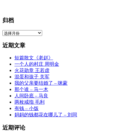
归档
归
档
近期文章
短篇散文《老赵》
一个人的村庄 周明金
火花勋章 王若虚
混蛋和孩子 关军
我的父亲要结婚了 – 咪蒙
那个谁 – 马一木
人间卧底 – 马良
两枚戒指 毛利
有钱 – 小饭
妈妈的钱都花在哪儿了 – 刘同
近期评论