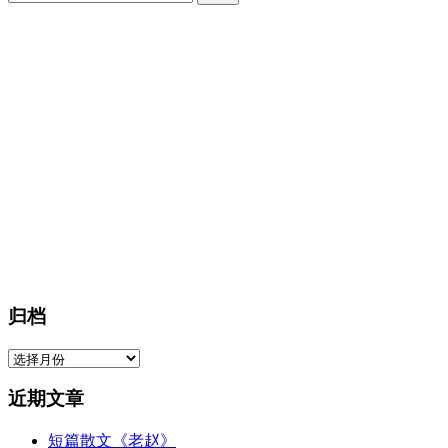
索：
归档
归
档
近期文章
短篇散文《老赵》