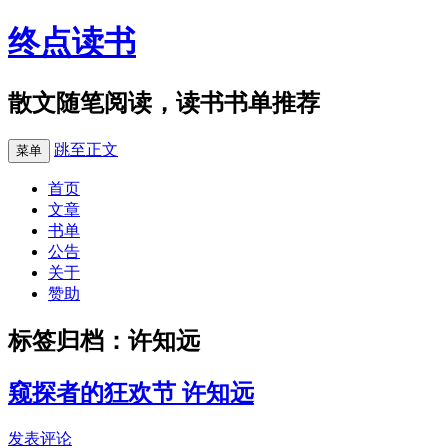
终点读书
散文随笔阅读，读书书单推荐
跳至正文
菜单
首页
文章
书单
公告
关于
赞助
标签归档：
许知远
窥探者的狂欢节 许知远
发表评论