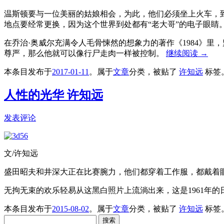
温斯顿要与一位美丽的姑娘相会，为此，他们必须坐上火车，
地点要经常更换，因为这个世界到处都有“老大哥”的电子眼睛
在乔治·奥威尔充满令人毛骨悚然的想象力的著作《1984》
尊严，那么他就可以像行尸走肉一样被控制。
继续阅读
→
本条目发布于
2017-01-11
。属于
文章
分类，被贴了
许知远
标签
人性的光华 许知远
发表评论
文/许知远
盛田昭夫和井深大正在比赛腕力，他们都穿着工作服，都戴着
无拘无束的欢乐轻易从这黑白照片上流淌出来，这是1961年的
本条目发布于
2015-08-02
。属于
文章
分类，被贴了
许知远
标签
搜