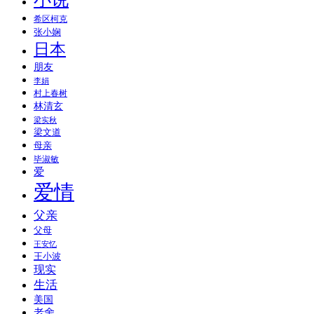
希区柯克
张小娴
日本
朋友
李娟
村上春树
林清玄
梁实秋
梁文道
母亲
毕淑敏
爱
爱情
父亲
父母
王安忆
王小波
现实
生活
美国
老舍