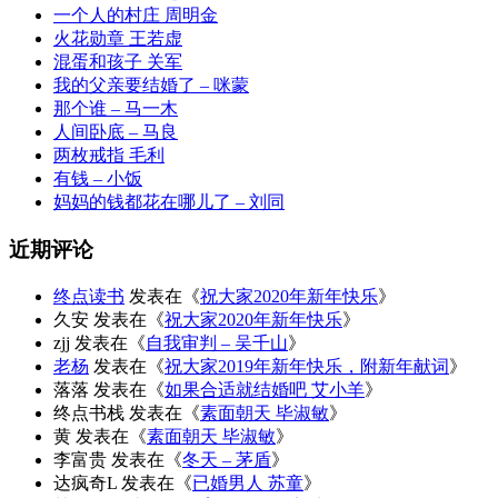
一个人的村庄 周明金
火花勋章 王若虚
混蛋和孩子 关军
我的父亲要结婚了 – 咪蒙
那个谁 – 马一木
人间卧底 – 马良
两枚戒指 毛利
有钱 – 小饭
妈妈的钱都花在哪儿了 – 刘同
近期评论
终点读书
发表在《
祝大家2020年新年快乐
》
久安
发表在《
祝大家2020年新年快乐
》
zjj
发表在《
自我审判 – 吴千山
》
老杨
发表在《
祝大家2019年新年快乐，附新年献词
》
落落
发表在《
如果合适就结婚吧 艾小羊
》
终点书栈
发表在《
素面朝天 毕淑敏
》
黄
发表在《
素面朝天 毕淑敏
》
李富贵
发表在《
冬天 – 茅盾
》
达疯奇L
发表在《
已婚男人 苏童
》