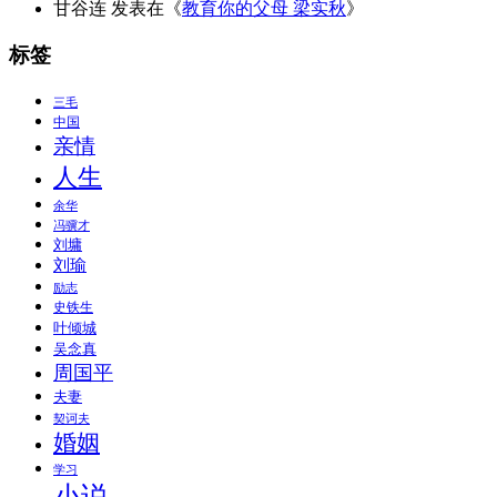
甘谷连
发表在《
教育你的父母 梁实秋
》
标签
三毛
中国
亲情
人生
余华
冯骥才
刘墉
刘瑜
励志
史铁生
叶倾城
吴念真
周国平
夫妻
契诃夫
婚姻
学习
小说