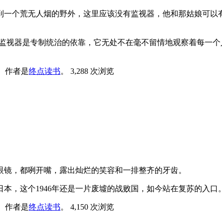
到一个荒无人烟的野外，这里应该没有监视器，他和那姑娘可以
。
里，监视器是专制统治的依靠，它无处不在毫不留情地观察着每一个
。
作者是
终点读书
。
3,288 次浏览
眼镜，都咧开嘴，露出灿烂的笑容和一排整齐的牙齿。
日本，这个1946年还是一片废墟的战败国，如今站在复苏的入口
。
作者是
终点读书
。
4,150 次浏览