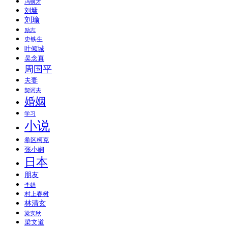
冯骥才
刘墉
刘瑜
励志
史铁生
叶倾城
吴念真
周国平
夫妻
契诃夫
婚姻
学习
小说
希区柯克
张小娴
日本
朋友
李娟
村上春树
林清玄
梁实秋
梁文道