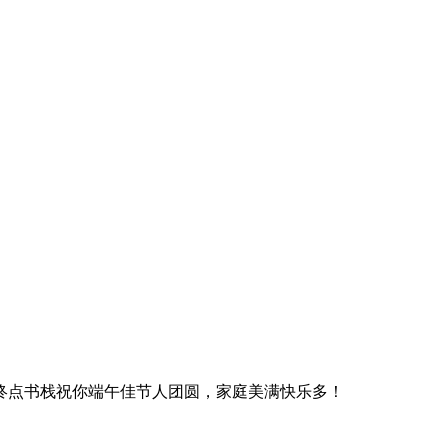
终点书栈祝你端午佳节人团圆，家庭美满快乐多！