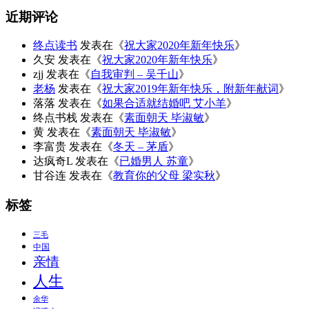
近期评论
终点读书
发表在《
祝大家2020年新年快乐
》
久安
发表在《
祝大家2020年新年快乐
》
zjj
发表在《
自我审判 – 吴千山
》
老杨
发表在《
祝大家2019年新年快乐，附新年献词
》
落落
发表在《
如果合适就结婚吧 艾小羊
》
终点书栈
发表在《
素面朝天 毕淑敏
》
黄
发表在《
素面朝天 毕淑敏
》
李富贵
发表在《
冬天 – 茅盾
》
达疯奇L
发表在《
已婚男人 苏童
》
甘谷连
发表在《
教育你的父母 梁实秋
》
标签
三毛
中国
亲情
人生
余华