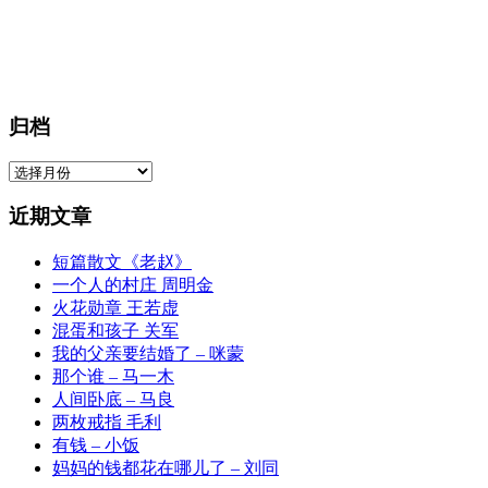
归档
归
档
近期文章
短篇散文《老赵》
一个人的村庄 周明金
火花勋章 王若虚
混蛋和孩子 关军
我的父亲要结婚了 – 咪蒙
那个谁 – 马一木
人间卧底 – 马良
两枚戒指 毛利
有钱 – 小饭
妈妈的钱都花在哪儿了 – 刘同