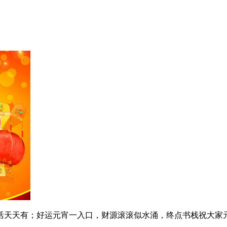
活天天有；好运元宵一入口，财源滚滚似水涌，终点书栈祝大家