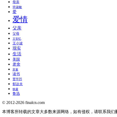
母亲
毕淑敏
爱
爱情
父亲
父母
王安忆
王小波
现实
生活
美国
老舍
苏童
读书
贾平凹
郁达夫
铁凝
鲁迅
© 2012-2026 finalcn.com
本博客所转载的文章大多数来源网络，如有侵权，请联系我们