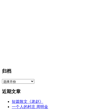
归档
归
档
近期文章
短篇散文《老赵》
一个人的村庄 周明金