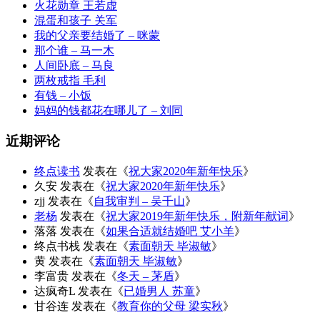
火花勋章 王若虚
混蛋和孩子 关军
我的父亲要结婚了 – 咪蒙
那个谁 – 马一木
人间卧底 – 马良
两枚戒指 毛利
有钱 – 小饭
妈妈的钱都花在哪儿了 – 刘同
近期评论
终点读书
发表在《
祝大家2020年新年快乐
》
久安
发表在《
祝大家2020年新年快乐
》
zjj
发表在《
自我审判 – 吴千山
》
老杨
发表在《
祝大家2019年新年快乐，附新年献词
》
落落
发表在《
如果合适就结婚吧 艾小羊
》
终点书栈
发表在《
素面朝天 毕淑敏
》
黄
发表在《
素面朝天 毕淑敏
》
李富贵
发表在《
冬天 – 茅盾
》
达疯奇L
发表在《
已婚男人 苏童
》
甘谷连
发表在《
教育你的父母 梁实秋
》