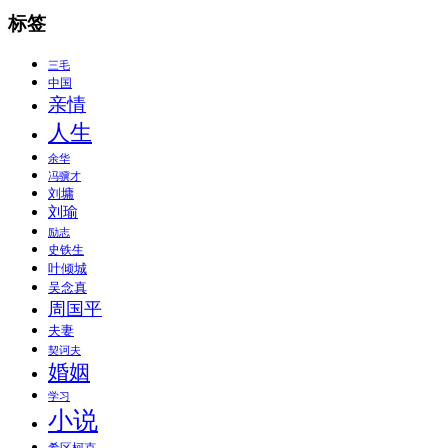
标签
三毛
中国
亲情
人生
余华
冯骥才
刘墉
刘瑜
励志
史铁生
叶倾城
吴念真
周国平
夫妻
契诃夫
婚姻
学习
小说