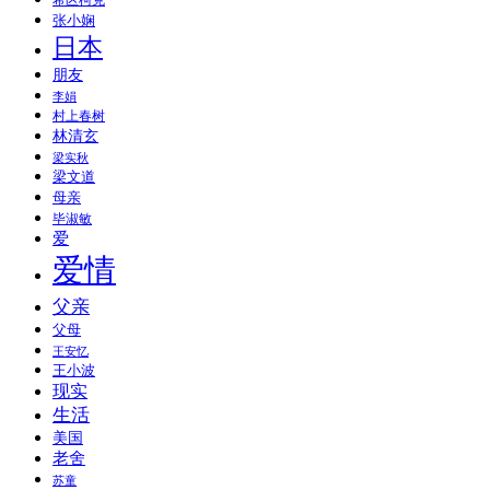
希区柯克
张小娴
日本
朋友
李娟
村上春树
林清玄
梁实秋
梁文道
母亲
毕淑敏
爱
爱情
父亲
父母
王安忆
王小波
现实
生活
美国
老舍
苏童