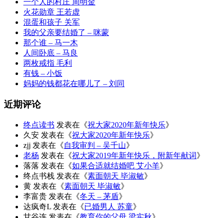
一个人的村庄 周明金
火花勋章 王若虚
混蛋和孩子 关军
我的父亲要结婚了 – 咪蒙
那个谁 – 马一木
人间卧底 – 马良
两枚戒指 毛利
有钱 – 小饭
妈妈的钱都花在哪儿了 – 刘同
近期评论
终点读书
发表在《
祝大家2020年新年快乐
》
久安
发表在《
祝大家2020年新年快乐
》
zjj
发表在《
自我审判 – 吴千山
》
老杨
发表在《
祝大家2019年新年快乐，附新年献词
》
落落
发表在《
如果合适就结婚吧 艾小羊
》
终点书栈
发表在《
素面朝天 毕淑敏
》
黄
发表在《
素面朝天 毕淑敏
》
李富贵
发表在《
冬天 – 茅盾
》
达疯奇L
发表在《
已婚男人 苏童
》
甘谷连
发表在《
教育你的父母 梁实秋
》