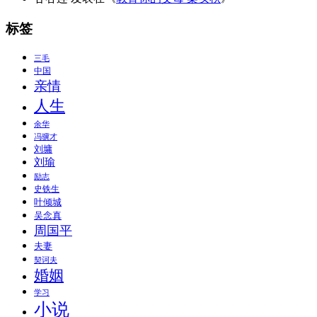
标签
三毛
中国
亲情
人生
余华
冯骥才
刘墉
刘瑜
励志
史铁生
叶倾城
吴念真
周国平
夫妻
契诃夫
婚姻
学习
小说