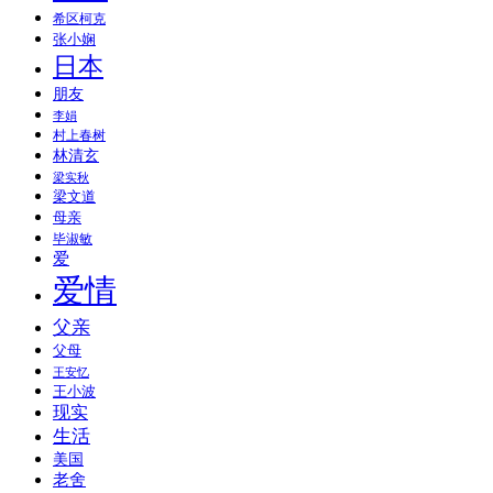
希区柯克
张小娴
日本
朋友
李娟
村上春树
林清玄
梁实秋
梁文道
母亲
毕淑敏
爱
爱情
父亲
父母
王安忆
王小波
现实
生活
美国
老舍