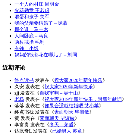
一个人的村庄 周明金
火花勋章 王若虚
混蛋和孩子 关军
我的父亲要结婚了 – 咪蒙
那个谁 – 马一木
人间卧底 – 马良
两枚戒指 毛利
有钱 – 小饭
妈妈的钱都花在哪儿了 – 刘同
近期评论
终点读书
发表在《
祝大家2020年新年快乐
》
久安
发表在《
祝大家2020年新年快乐
》
zjj
发表在《
自我审判 – 吴千山
》
老杨
发表在《
祝大家2019年新年快乐，附新年献词
》
落落
发表在《
如果合适就结婚吧 艾小羊
》
终点书栈
发表在《
素面朝天 毕淑敏
》
黄
发表在《
素面朝天 毕淑敏
》
李富贵
发表在《
冬天 – 茅盾
》
达疯奇L
发表在《
已婚男人 苏童
》