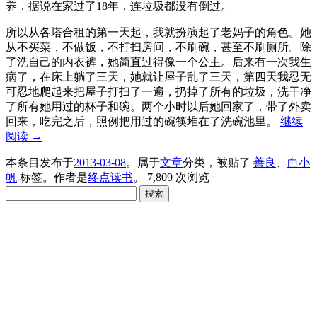
养，据说在家过了18年，连垃圾都没有倒过。
所以从各塔合租的第一天起，我就扮演起了老妈子的角色。她
从不买菜，不做饭，不打扫房间，不刷碗，甚至不刷厕所。除
了洗自己的内衣裤，她简直过得像一个公主。后来有一次我生
病了，在床上躺了三天，她就让屋子乱了三天，第四天我忍无
可忍地爬起来把屋子打扫了一遍，扔掉了所有的垃圾，洗干净
了所有她用过的杯子和碗。两个小时以后她回家了，带了外卖
回来，吃完之后，照例把用过的碗筷堆在了洗碗池里。
继续
阅读
→
本条目发布于
2013-03-08
。属于
文章
分类，被贴了
善良
、
白小
帆
标签。
作者是
终点读书
。
7,809 次浏览
搜
索：