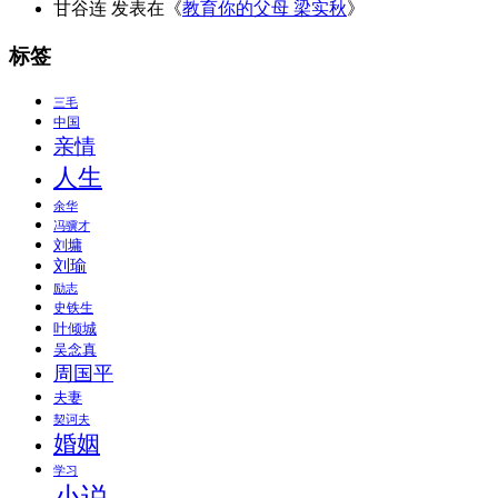
甘谷连
发表在《
教育你的父母 梁实秋
》
标签
三毛
中国
亲情
人生
余华
冯骥才
刘墉
刘瑜
励志
史铁生
叶倾城
吴念真
周国平
夫妻
契诃夫
婚姻
学习
小说