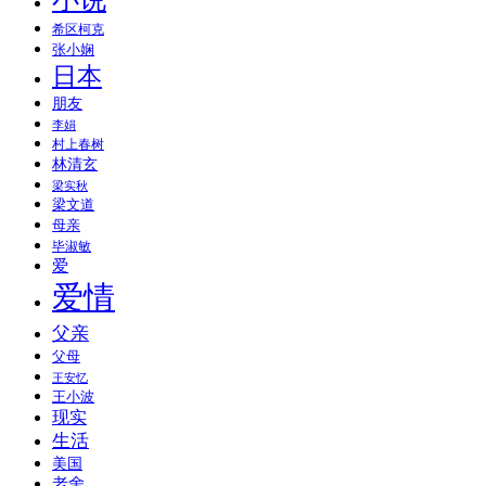
希区柯克
张小娴
日本
朋友
李娟
村上春树
林清玄
梁实秋
梁文道
母亲
毕淑敏
爱
爱情
父亲
父母
王安忆
王小波
现实
生活
美国
老舍