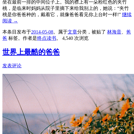
坐在最前一排的中间位子上。我的襟上有一朵粉红色的夹竹
桃，是临来时妈妈从院子里摘下来给我别上的，她说：“夹竹
桃是你爸爸种的，戴着它，就像爸爸看见你上台时一样!”
继续
阅读
→
本条目发布于
2014-05-08
。属于
文章
分类，被贴了
林海音
、
爸
爸
标签。
作者是
终点读书
。
4,540 次浏览
世界上最酷的爸爸
发表评论