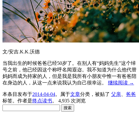
文/安吉.K.K.沃德
当我出生的时候爸爸已经50岁了。在别人有“妈妈先生”这个绰
号之前，他已经因这个称呼名闻遐迩。我不知道为什么他代替
妈妈而成为持家的人，但是我是我所有小朋友中惟一有爸爸陪
在身边的人，从这一点来说我认为自己很幸运。
继续阅读
→
本条目发布于
2014-04-04
。属于
文章
分类，被贴了
父亲
、
爸爸
标签。
作者是
终点读书
。
4,935 次浏览
搜
索：