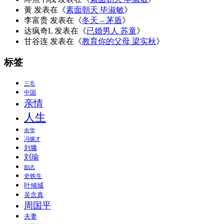
黄
发表在《
素面朝天 毕淑敏
》
李富贵
发表在《
冬天 – 茅盾
》
达疯奇L
发表在《
已婚男人 苏童
》
甘谷连
发表在《
教育你的父母 梁实秋
》
标签
三毛
中国
亲情
人生
余华
冯骥才
刘墉
刘瑜
励志
史铁生
叶倾城
吴念真
周国平
夫妻