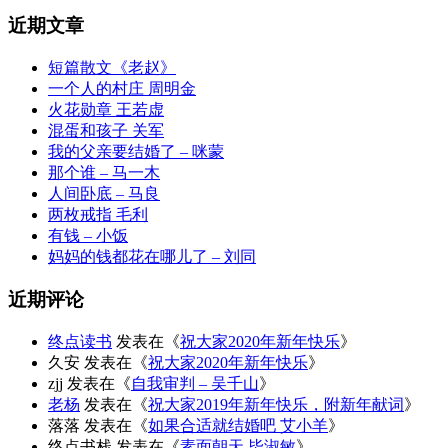
档
近期文章
短篇散文《老赵》
一个人的村庄 周明金
火花勋章 王若虚
混蛋和孩子 关军
我的父亲要结婚了 – 咪蒙
那个谁 – 马一木
人间卧底 – 马良
两枚戒指 毛利
有钱 – 小饭
妈妈的钱都花在哪儿了 – 刘同
近期评论
终点读书
发表在《
祝大家2020年新年快乐
》
久安
发表在《
祝大家2020年新年快乐
》
zjj
发表在《
自我审判 – 吴千山
》
老杨
发表在《
祝大家2019年新年快乐，附新年献词
》
落落
发表在《
如果合适就结婚吧 艾小羊
》
终点书栈
发表在《
素面朝天 毕淑敏
》