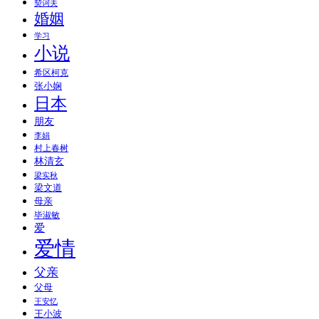
契诃夫
婚姻
学习
小说
希区柯克
张小娴
日本
朋友
李娟
村上春树
林清玄
梁实秋
梁文道
母亲
毕淑敏
爱
爱情
父亲
父母
王安忆
王小波