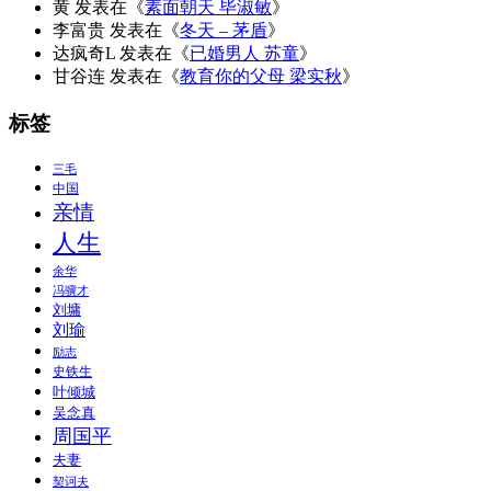
黄
发表在《
素面朝天 毕淑敏
》
李富贵
发表在《
冬天 – 茅盾
》
达疯奇L
发表在《
已婚男人 苏童
》
甘谷连
发表在《
教育你的父母 梁实秋
》
标签
三毛
中国
亲情
人生
余华
冯骥才
刘墉
刘瑜
励志
史铁生
叶倾城
吴念真
周国平
夫妻
契诃夫