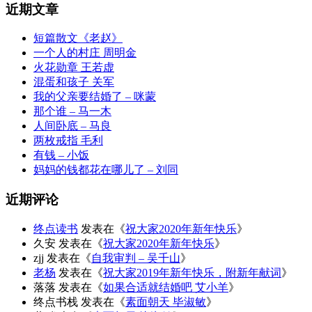
近期文章
短篇散文《老赵》
一个人的村庄 周明金
火花勋章 王若虚
混蛋和孩子 关军
我的父亲要结婚了 – 咪蒙
那个谁 – 马一木
人间卧底 – 马良
两枚戒指 毛利
有钱 – 小饭
妈妈的钱都花在哪儿了 – 刘同
近期评论
终点读书
发表在《
祝大家2020年新年快乐
》
久安
发表在《
祝大家2020年新年快乐
》
zjj
发表在《
自我审判 – 吴千山
》
老杨
发表在《
祝大家2019年新年快乐，附新年献词
》
落落
发表在《
如果合适就结婚吧 艾小羊
》
终点书栈
发表在《
素面朝天 毕淑敏
》