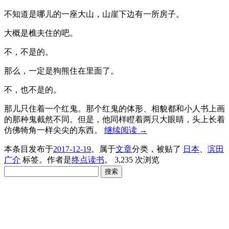
不知道是哪儿的一座大山，山崖下边有一所房子。
大概是樵夫住的吧。
不，不是的。
那么，一定是狗熊住在里面了。
不，也不是的。
那儿只住着一个红鬼。那个红鬼的体形、相貌都和小人书上画
的那种鬼截然不同。但是，他同样瞪着两只大眼睛，头上长着
仿佛犄角一样尖尖的东西。
继续阅读
→
本条目发布于
2017-12-19
。属于
文章
分类，被贴了
日本
、
滨田
广介
标签。
作者是
终点读书
。
3,235 次浏览
搜
索：