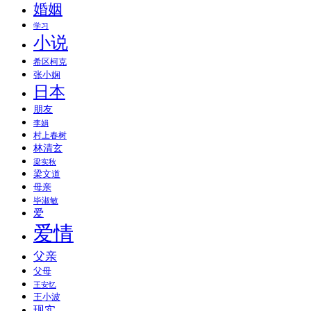
婚姻
学习
小说
希区柯克
张小娴
日本
朋友
李娟
村上春树
林清玄
梁实秋
梁文道
母亲
毕淑敏
爱
爱情
父亲
父母
王安忆
王小波
现实