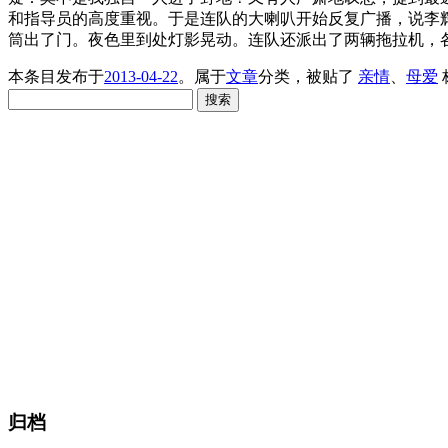
和指导员的高度重视。于是连队的大喇叭开始反复广播，说李
筒出了门。夜色里到处灯影晃动。连队还派出了两辆拖拉机，
本条目发布于
2013-04-22
。属于
文章
分类，被贴了
亲情
、
母爱
搜
索：
归档