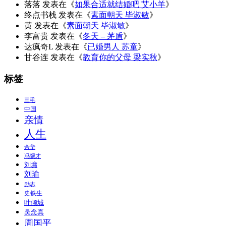
落落
发表在《
如果合适就结婚吧 艾小羊
》
终点书栈
发表在《
素面朝天 毕淑敏
》
黄
发表在《
素面朝天 毕淑敏
》
李富贵
发表在《
冬天 – 茅盾
》
达疯奇L
发表在《
已婚男人 苏童
》
甘谷连
发表在《
教育你的父母 梁实秋
》
标签
三毛
中国
亲情
人生
余华
冯骥才
刘墉
刘瑜
励志
史铁生
叶倾城
吴念真
周国平