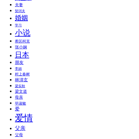
夫妻
契诃夫
婚姻
学习
小说
希区柯克
张小娴
日本
朋友
李娟
村上春树
林清玄
梁实秋
梁文道
母亲
毕淑敏
爱
爱情
父亲
父母