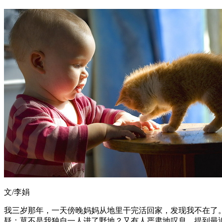
文/李娟
我三岁那年，一天傍晚妈妈从地里干完活回家，发现我不在了
疑：莫不是我独自一人进了野地？又有人严肃地叹息，提到最