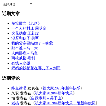
归
档
近期文章
短篇散文《老赵》
一个人的村庄 周明金
火花勋章 王若虚
混蛋和孩子 关军
我的父亲要结婚了 – 咪蒙
那个谁 – 马一木
人间卧底 – 马良
两枚戒指 毛利
有钱 – 小饭
妈妈的钱都花在哪儿了 – 刘同
近期评论
终点读书
发表在《
祝大家2020年新年快乐
》
久安
发表在《
祝大家2020年新年快乐
》
zjj
发表在《
自我审判 – 吴千山
》
老杨
发表在《
祝大家2019年新年快乐，附新年献词
》