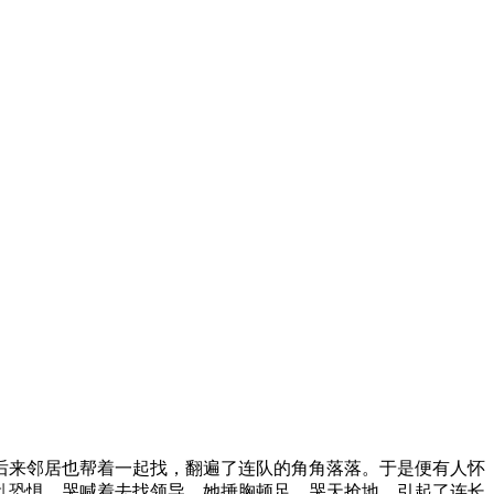
后来邻居也帮着一起找，翻遍了连队的角角落落。于是便有人怀
乱恐惧，哭喊着去找领导。她捶胸顿足，哭天抢地，引起了连长