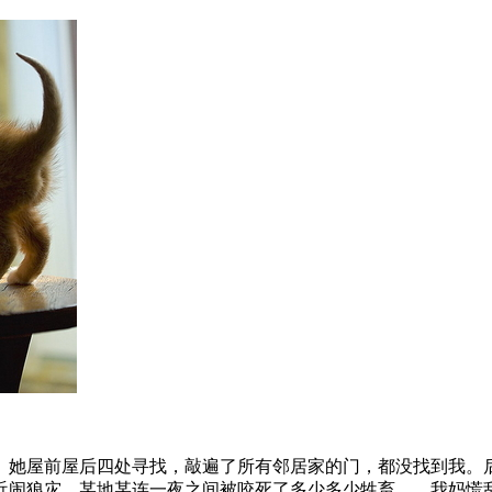
。她屋前屋后四处寻找，敲遍了所有邻居家的门，都没找到我。
近闹狼灾，某地某连一夜之间被咬死了多少多少牲畜……我妈慌