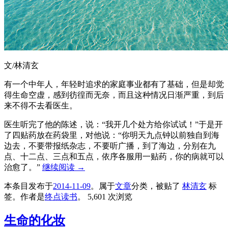
文/林清玄
有一个中年人，年轻时追求的家庭事业都有了基础，但是却觉
得生命空虚，感到彷徨而无奈，而且这种情况日渐严重，到后
来不得不去看医生。
医生听完了他的陈述，说：“我开几个处方给你试试！”于是开
了四贴药放在药袋里，对他说：“你明天九点钟以前独自到海
边去，不要带报纸杂志，不要听广播，到了海边，分别在九
点、十二点、三点和五点，依序各服用一贴药，你的病就可以
治愈了。”
继续阅读
→
本条目发布于
2014-11-09
。属于
文章
分类，被贴了
林清玄
标
签。
作者是
终点读书
。
5,601 次浏览
生命的化妆