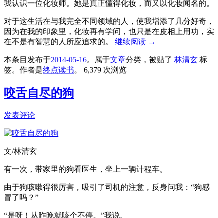
我认识一位化妆师。她是真正懂得化妆，而又以化妆闻名的。
对于这生活在与我完全不同领域的人，使我增添了几分好奇，
因为在我的印象里，化妆再有学问，也只是在皮相上用功，实
在不是有智慧的人所应追求的。
继续阅读
→
本条目发布于
2014-05-16
。属于
文章
分类，被贴了
林清玄
标
签。
作者是
终点读书
。
6,379 次浏览
咬舌自尽的狗
发表评论
文/林清玄
有一次，带家里的狗看医生，坐上一辆计程车。
由于狗咳嗽得很厉害，吸引了司机的注意，反身问我：“狗感
冒了吗？”
“是呀！从昨晚就咳个不停。”我说。