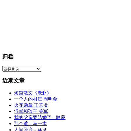
归档
归
档
近期文章
短篇散文《老赵》
一个人的村庄 周明金
火花勋章 王若虚
混蛋和孩子 关军
我的父亲要结婚了 – 咪蒙
那个谁 – 马一木
人间卧底 – 马良