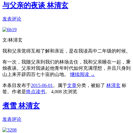
与父亲的夜谈 林清玄
发表评论
文/林清玄
我和父亲觉得互相了解和亲近，是在我读高中二年级的时候。
有一次，我随父亲到我们的林场去住，我和父亲睡在一起，秉
烛夜谈。父亲对我谈起他青年时代如何充满理想，并且只身到
山上来开辟四百七十亩的山地。
继续阅读
→
本条目发布于
2015-06-01
。属于
文章
分类，被贴了
林清玄
标
签。
作者是
终点读书
。
4,008 次浏览
煮雪 林清玄
发表评论