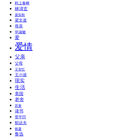
村上春树
林清玄
梁实秋
梁文道
母亲
毕淑敏
爱
爱情
父亲
父母
王安忆
王小波
现实
生活
美国
老舍
苏童
读书
贾平凹
郁达夫
铁凝
鲁迅