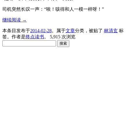
司机突然长叹一声：“唉！咳得和人一模一样呀！”
继续阅读
→
本条目发布于
2014-02-28
。属于
文章
分类，被贴了
林清玄
标
签。
作者是
终点读书
。
5,915 次浏览
搜
索：