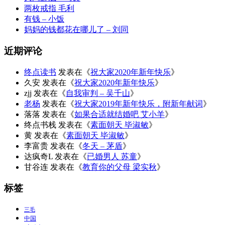
两枚戒指 毛利
有钱 – 小饭
妈妈的钱都花在哪儿了 – 刘同
近期评论
终点读书
发表在《
祝大家2020年新年快乐
》
久安
发表在《
祝大家2020年新年快乐
》
zjj
发表在《
自我审判 – 吴千山
》
老杨
发表在《
祝大家2019年新年快乐，附新年献词
》
落落
发表在《
如果合适就结婚吧 艾小羊
》
终点书栈
发表在《
素面朝天 毕淑敏
》
黄
发表在《
素面朝天 毕淑敏
》
李富贵
发表在《
冬天 – 茅盾
》
达疯奇L
发表在《
已婚男人 苏童
》
甘谷连
发表在《
教育你的父母 梁实秋
》
标签
三毛
中国