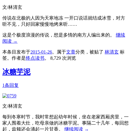
文/林清玄
传说在北极的人因为天寒地冻 一开口说话就结成冰雪，对方
听不见，只好回家慢慢地烤来听……
这是个极度浪漫的传说，想是多情的南方人编出来的。
继续
阅读
→
本条目发布于
2015-01-26
。属于
文章
分类，被贴了
林清玄
标
签。
作者是
终点读书
。
8,729 次浏览
冰糖芋泥
1条回复
文/林清玄
每到冬寒时节，我时常想起幼年时候，坐在老家西厢房里，一
家人围着大灶，吃母亲做的冰糖芋泥。事隔二十几年，每回想
起，齿颊还会涌起一片甘香。
继续阅读
→