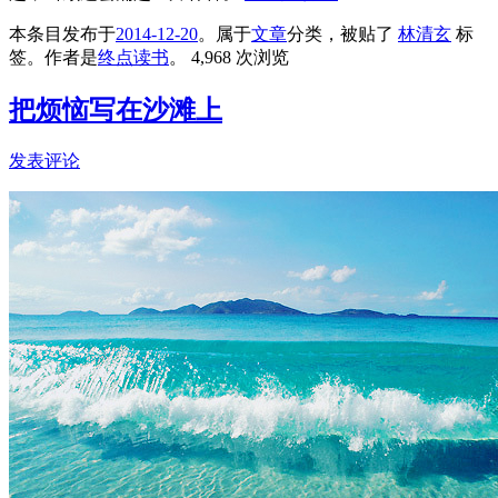
本条目发布于
2014-12-20
。属于
文章
分类，被贴了
林清玄
标
签。
作者是
终点读书
。
4,968 次浏览
把烦恼写在沙滩上
发表评论