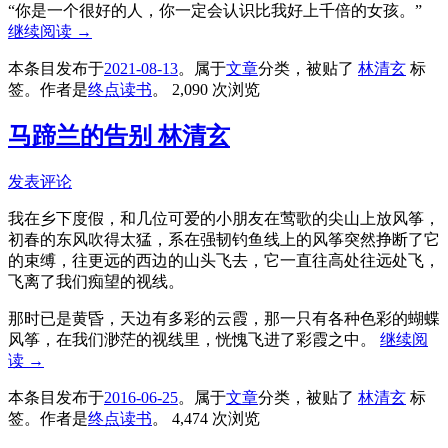
“你是一个很好的人，你一定会认识比我好上千倍的女孩。”
继续阅读
→
本条目发布于
2021-08-13
。属于
文章
分类，被贴了
林清玄
标
签。
作者是
终点读书
。
2,090 次浏览
马蹄兰的告别 林清玄
发表评论
我在乡下度假，和几位可爱的小朋友在莺歌的尖山上放风筝，
初春的东风吹得太猛，系在强韧钓鱼线上的风筝突然挣断了它
的束缚，往更远的西边的山头飞去，它一直往高处往远处飞，
飞离了我们痴望的视线。
那时已是黄昏，天边有多彩的云霞，那一只有各种色彩的蝴蝶
风筝，在我们渺茫的视线里，恍愧飞进了彩霞之中。
继续阅
读
→
本条目发布于
2016-06-25
。属于
文章
分类，被贴了
林清玄
标
签。
作者是
终点读书
。
4,474 次浏览