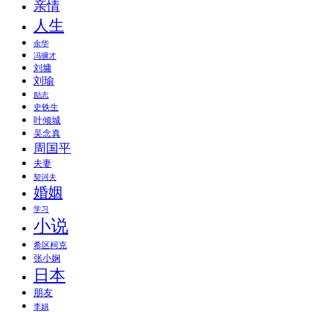
亲情
人生
余华
冯骥才
刘墉
刘瑜
励志
史铁生
叶倾城
吴念真
周国平
夫妻
契诃夫
婚姻
学习
小说
希区柯克
张小娴
日本
朋友
李娟