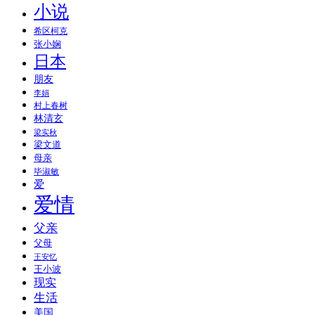
小说
希区柯克
张小娴
日本
朋友
李娟
村上春树
林清玄
梁实秋
梁文道
母亲
毕淑敏
爱
爱情
父亲
父母
王安忆
王小波
现实
生活
美国