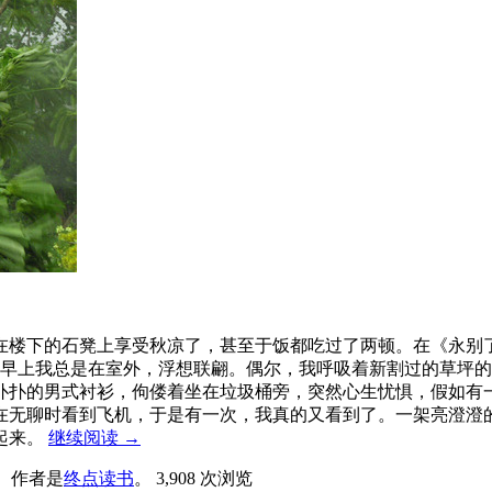
在楼下的石凳上享受秋凉了，甚至于饭都吃过了两顿。在《永别
些早上我总是在室外，浮想联翩。偶尔，我呼吸着新割过的草坪
扑扑的男式衬衫，佝偻着坐在垃圾桶旁，突然心生忧惧，假如有
在无聊时看到飞机，于是有一次，我真的又看到了。一架亮澄澄
起来。
继续阅读
→
。
作者是
终点读书
。
3,908 次浏览