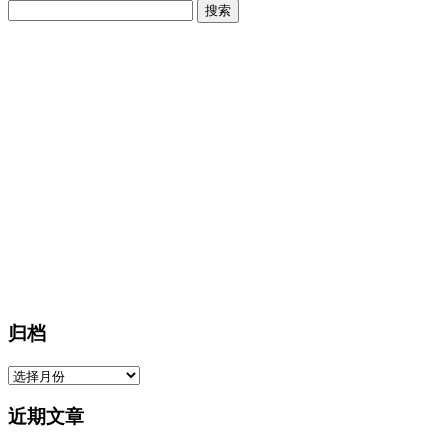
搜
索：
归档
归
档
近期文章