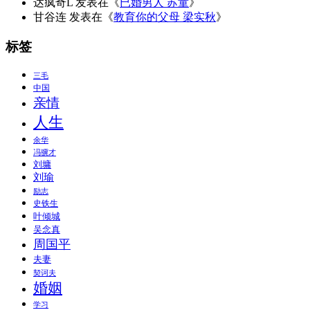
达疯奇L
发表在《
已婚男人 苏童
》
甘谷连
发表在《
教育你的父母 梁实秋
》
标签
三毛
中国
亲情
人生
余华
冯骥才
刘墉
刘瑜
励志
史铁生
叶倾城
吴念真
周国平
夫妻
契诃夫
婚姻
学习