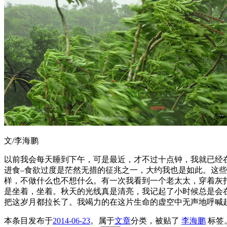
文/李海鹏
以前我会每天睡到下午，可是最近，才不过十点钟，我就已经
进食–食欲过度是茫然无措的征兆之一，大约我也是如此。这
样，不做什么也不想什么。有一次我看到一个老太太，穿着灰
是坐着，坐着。秋天的光线真是清亮，我记起了小时候总是会
把这岁月都拉长了。我竭力的在这片生命的虚空中无声地呼喊
本条目发布于
2014-06-23
。属于
文章
分类，被贴了
李海鹏
标签