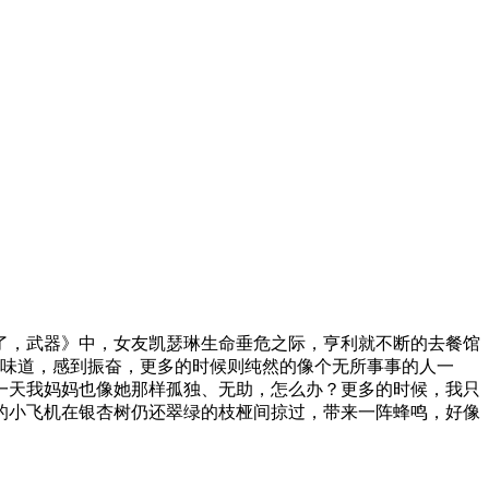
了，武器》中，女友凯瑟琳生命垂危之际，亨利就不断的去餐馆
的味道，感到振奋，更多的时候则纯然的像个无所事事的人一
一天我妈妈也像她那样孤独、无助，怎么办？更多的时候，我只
的小飞机在银杏树仍还翠绿的枝桠间掠过，带来一阵蜂鸣，好像