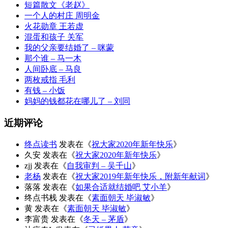
短篇散文《老赵》
一个人的村庄 周明金
火花勋章 王若虚
混蛋和孩子 关军
我的父亲要结婚了 – 咪蒙
那个谁 – 马一木
人间卧底 – 马良
两枚戒指 毛利
有钱 – 小饭
妈妈的钱都花在哪儿了 – 刘同
近期评论
终点读书
发表在《
祝大家2020年新年快乐
》
久安
发表在《
祝大家2020年新年快乐
》
zjj
发表在《
自我审判 – 吴千山
》
老杨
发表在《
祝大家2019年新年快乐，附新年献词
》
落落
发表在《
如果合适就结婚吧 艾小羊
》
终点书栈
发表在《
素面朝天 毕淑敏
》
黄
发表在《
素面朝天 毕淑敏
》
李富贵
发表在《
冬天 – 茅盾
》