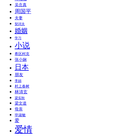
吴念真
周国平
夫妻
契诃夫
婚姻
学习
小说
希区柯克
张小娴
日本
朋友
李娟
村上春树
林清玄
梁实秋
梁文道
母亲
毕淑敏
爱
爱情