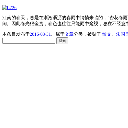
江南的春天，总是在淅淅沥沥的春雨中悄悄来临的，“杏花春
间。因此春光很金贵，春色也往往只能雨中窥视，总在不经意
本条目发布于
2016-03-31
。属于
文章
分类，被贴了
散文
、
朱国
搜
索：