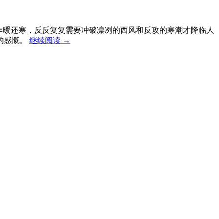
乍暖还寒，反反复复需要冲破凛冽的西风和反攻的寒潮才降临人
的感慨。
继续阅读
→