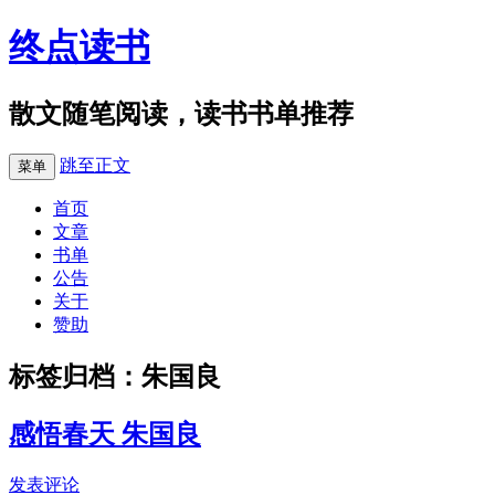
终点读书
散文随笔阅读，读书书单推荐
跳至正文
菜单
首页
文章
书单
公告
关于
赞助
标签归档：
朱国良
感悟春天 朱国良
发表评论