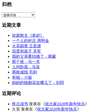
归档
归
档
近期文章
短篇散文《老赵》
一个人的村庄 周明金
火花勋章 王若虚
混蛋和孩子 关军
我的父亲要结婚了 – 咪蒙
那个谁 – 马一木
人间卧底 – 马良
两枚戒指 毛利
有钱 – 小饭
妈妈的钱都花在哪儿了 – 刘同
近期评论
终点读书
发表在《
祝大家2020年新年快乐
》
久安
发表在《
祝大家2020年新年快乐
》