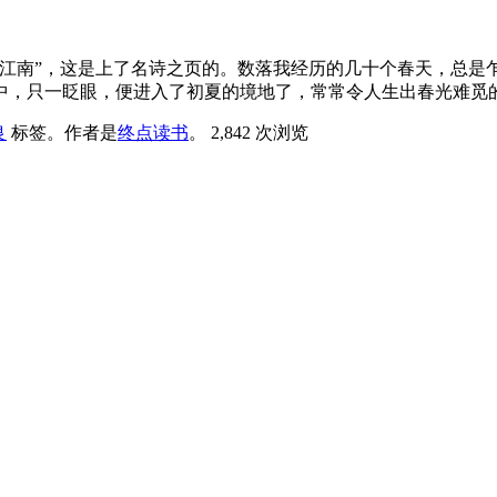
雨江南”，这是上了名诗之页的。数落我经历的几十个春天，总是
中，只一眨眼，便进入了初夏的境地了，常常令人生出春光难觅
良
标签。
作者是
终点读书
。
2,842 次浏览