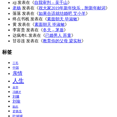
zjj
发表在《
自我审判 – 吴千山
》
老杨
发表在《
祝大家2019年新年快乐，附新年献词
》
落落
发表在《
如果合适就结婚吧 艾小羊
》
终点书栈
发表在《
素面朝天 毕淑敏
》
黄
发表在《
素面朝天 毕淑敏
》
李富贵
发表在《
冬天 – 茅盾
》
达疯奇L
发表在《
已婚男人 苏童
》
甘谷连
发表在《
教育你的父母 梁实秋
》
标签
三毛
中国
亲情
人生
余华
冯骥才
刘墉
刘瑜
励志
史铁生
叶倾城