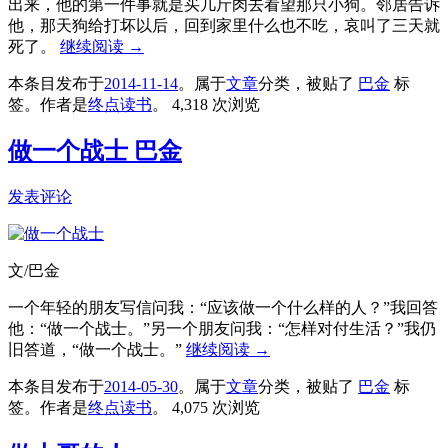
出来，他的第一件事就是买几斤肉去看望那只小狗。邻居告诉
他，那天狗给打坏以后，回到家里什么也不吃，哀叫了三天就
死了。
继续阅读
→
本条目发布于
2014-11-14
。属于
文章
分类，被贴了
巴金
标
签。
作者是
终点读书
。
4,318 次浏览
做一个战士 巴金
发表评论
文/巴金
一个年轻的朋友写信问我：“应该做一个什么样的人？”我回答
他：“做一个战士。”另一个朋友问我：“怎样对付生活？”我仍
旧答道，“做一个战士。”
继续阅读
→
本条目发布于
2014-05-30
。属于
文章
分类，被贴了
巴金
标
签。
作者是
终点读书
。
4,075 次浏览