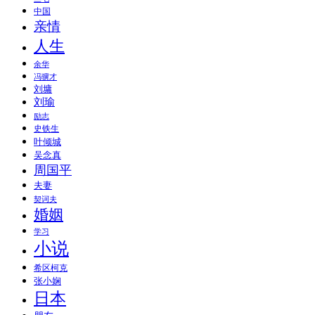
中国
亲情
人生
余华
冯骥才
刘墉
刘瑜
励志
史铁生
叶倾城
吴念真
周国平
夫妻
契诃夫
婚姻
学习
小说
希区柯克
张小娴
日本