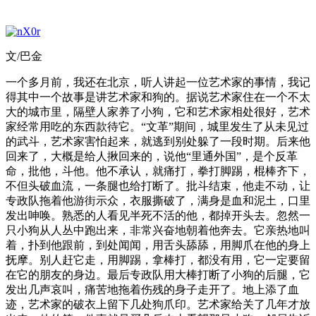
文/巴金
一个多月前，我还在北京，听人讲起一位艺术家的事情，我记
得其中一个故事是讲艺术家和狗的。据说艺术家住在一个不太
大的城市里，隔壁人家养了小狗，它和艺术家相处很好，艺术
家经常用吃的东西款待它。“文革”期间，城里发生了从未见过
的武斗，艺术家害怕起来，就逃到别处躲了一段时期。后来他
回来了，大概是给人揪回来的，说他“里通外国”，是个反革
命，批他，斗他。他不承认，就痛打，拳打脚踢，棍棒齐下，
不但头破血流，一条腿也给打断了。批斗结束，他走不动，让
专政队拖着他游街示众，衣服撕破了，满身是血和泥土，口里
发出呻唤。熟悉的人看见半死不活的他，都掉开头去。忽然一
只小狗从人丛中跑出来，非常兴奋地朝着他奔去。它亲热地叫
着，扑到他跟前，到处闻闻，用舌头舔舔，用脚爪在他的身上
抚摩。别人赶它走，用脚踢，拿棒打，都没有用，它一定要留
在它的朋友的身边。最后专政队用大棒打断了小狗的后腿，它
发出几声哀叫，痛苦地拖着伤残的身子走开了。地上添了血
迹，艺术家的破衣上留下几处狗爪印。艺术家给关了几年才放