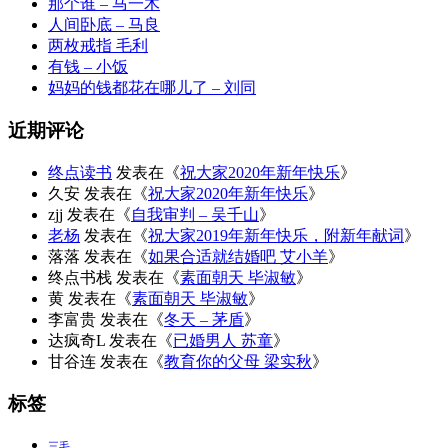
那个谁 – 马一木
人间卧底 – 马良
两枚戒指 毛利
有钱 – 小饭
妈妈的钱都花在哪儿了 – 刘同
近期评论
终点读书
发表在《
祝大家2020年新年快乐
》
久安
发表在《
祝大家2020年新年快乐
》
zjj
发表在《
自我审判 – 吴千山
》
老杨
发表在《
祝大家2019年新年快乐，附新年献词
》
落落
发表在《
如果合适就结婚吧 艾小羊
》
终点书栈
发表在《
素面朝天 毕淑敏
》
黄
发表在《
素面朝天 毕淑敏
》
李富贵
发表在《
冬天 – 茅盾
》
达疯奇L
发表在《
已婚男人 苏童
》
甘谷连
发表在《
教育你的父母 梁实秋
》
标签
三毛