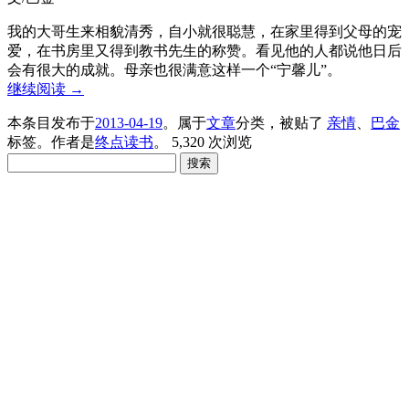
我的大哥生来相貌清秀，自小就很聪慧，在家里得到父母的宠
爱，在书房里又得到教书先生的称赞。看见他的人都说他日后
会有很大的成就。母亲也很满意这样一个“宁馨儿”。
继续阅读
→
本条目发布于
2013-04-19
。属于
文章
分类，被贴了
亲情
、
巴金
标签。
作者是
终点读书
。
5,320 次浏览
搜
索：