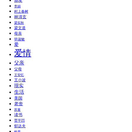
朋友
李娟
村上春树
林清玄
梁实秋
梁文道
母亲
毕淑敏
爱
爱情
父亲
父母
王安忆
王小波
现实
生活
美国
老舍
苏童
读书
贾平凹
郁达夫
铁凝