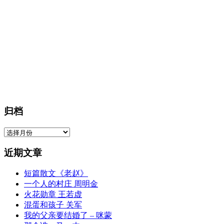
归档
归
档
近期文章
短篇散文《老赵》
一个人的村庄 周明金
火花勋章 王若虚
混蛋和孩子 关军
我的父亲要结婚了 – 咪蒙