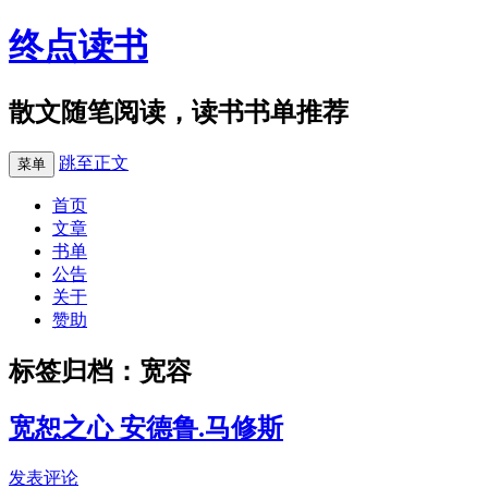
终点读书
散文随笔阅读，读书书单推荐
跳至正文
菜单
首页
文章
书单
公告
关于
赞助
标签归档：
宽容
宽恕之心 安德鲁.马修斯
发表评论