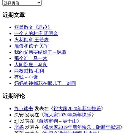
归
档
近期文章
短篇散文《老赵》
一个人的村庄 周明金
火花勋章 王若虚
混蛋和孩子 关军
我的父亲要结婚了 – 咪蒙
那个谁 – 马一木
人间卧底 – 马良
两枚戒指 毛利
有钱 – 小饭
妈妈的钱都花在哪儿了 – 刘同
近期评论
终点读书
发表在《
祝大家2020年新年快乐
》
久安
发表在《
祝大家2020年新年快乐
》
zjj
发表在《
自我审判 – 吴千山
》
老杨
发表在《
祝大家2019年新年快乐，附新年献词
》