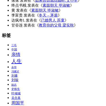
落落
发表在《
如果合适就结婚吧 艾小羊
》
终点书栈
发表在《
素面朝天 毕淑敏
》
黄
发表在《
素面朝天 毕淑敏
》
李富贵
发表在《
冬天 – 茅盾
》
达疯奇L
发表在《
已婚男人 苏童
》
甘谷连
发表在《
教育你的父母 梁实秋
》
标签
三毛
中国
亲情
人生
余华
冯骥才
刘墉
刘瑜
励志
史铁生
叶倾城
吴念真
周国平