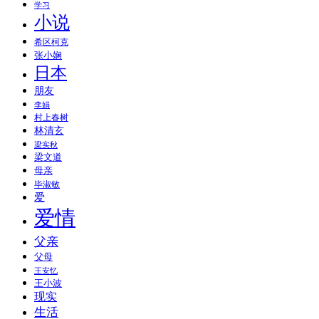
学习
小说
希区柯克
张小娴
日本
朋友
李娟
村上春树
林清玄
梁实秋
梁文道
母亲
毕淑敏
爱
爱情
父亲
父母
王安忆
王小波
现实
生活