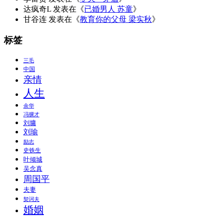
达疯奇L
发表在《
已婚男人 苏童
》
甘谷连
发表在《
教育你的父母 梁实秋
》
标签
三毛
中国
亲情
人生
余华
冯骥才
刘墉
刘瑜
励志
史铁生
叶倾城
吴念真
周国平
夫妻
契诃夫
婚姻