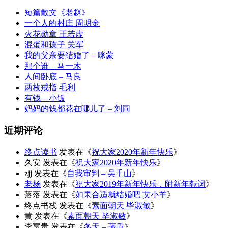
短篇散文《老赵》
一个人的村庄 周明金
火花勋章 王若虚
混蛋和孩子 关军
我的父亲要结婚了 – 咪蒙
那个谁 – 马一木
人间卧底 – 马良
两枚戒指 毛利
有钱 – 小饭
妈妈的钱都花在哪儿了 – 刘同
近期评论
终点读书
发表在《
祝大家2020年新年快乐
》
久安
发表在《
祝大家2020年新年快乐
》
zjj
发表在《
自我审判 – 吴千山
》
老杨
发表在《
祝大家2019年新年快乐，附新年献词
》
落落
发表在《
如果合适就结婚吧 艾小羊
》
终点书栈
发表在《
素面朝天 毕淑敏
》
黄
发表在《
素面朝天 毕淑敏
》
李富贵
发表在《
冬天 – 茅盾
》