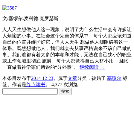
文/塞缪尔.麦科德.克罗瑟斯
人人天生想做他人这一现象，说明了为什么生活中会有许多让
人烦恼的小事。在社会这个完善的体系中，每个人都应该知道
自己的位置并维护好它，但人人天生 想做他人却阻碍着这一
体系。既然想做他人，我们就会去从事严格说来不该自己做的
事。我们谁都有着太多的本领和才能，无法在自己狭小的职业
或工作领域里彻底 施展。每个人都觉得自己大材小用，因此
一直做着神学家们所说的“分外事”。
继续阅读
→
本条目发布于
2014-12-23
。属于
文章
分类，被贴了
塞缪尔
标
签。
作者是
终点读书
。
4,377 次浏览
搜
索：