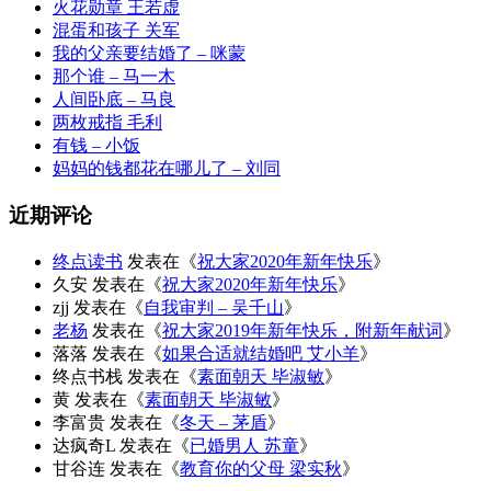
火花勋章 王若虚
混蛋和孩子 关军
我的父亲要结婚了 – 咪蒙
那个谁 – 马一木
人间卧底 – 马良
两枚戒指 毛利
有钱 – 小饭
妈妈的钱都花在哪儿了 – 刘同
近期评论
终点读书
发表在《
祝大家2020年新年快乐
》
久安
发表在《
祝大家2020年新年快乐
》
zjj
发表在《
自我审判 – 吴千山
》
老杨
发表在《
祝大家2019年新年快乐，附新年献词
》
落落
发表在《
如果合适就结婚吧 艾小羊
》
终点书栈
发表在《
素面朝天 毕淑敏
》
黄
发表在《
素面朝天 毕淑敏
》
李富贵
发表在《
冬天 – 茅盾
》
达疯奇L
发表在《
已婚男人 苏童
》
甘谷连
发表在《
教育你的父母 梁实秋
》