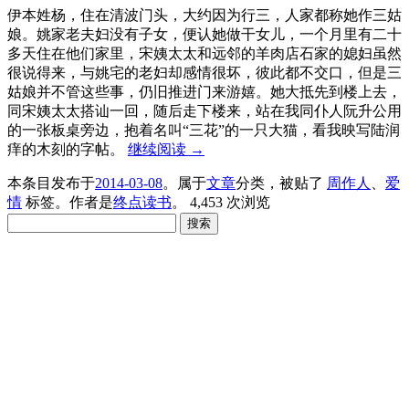
伊本姓杨，住在清波门头，大约因为行三，人家都称她作三姑
娘。姚家老夫妇没有子女，便认她做干女儿，一个月里有二十
多天住在他们家里，宋姨太太和远邻的羊肉店石家的媳妇虽然
很说得来，与姚宅的老妇却感情很坏，彼此都不交口，但是三
姑娘并不管这些事，仍旧推进门来游嬉。她大抵先到楼上去，
同宋姨太太搭讪一回，随后走下楼来，站在我同仆人阮升公用
的一张板桌旁边，抱着名叫“三花”的一只大猫，看我映写陆润
痒的木刻的字帖。
继续阅读
→
本条目发布于
2014-03-08
。属于
文章
分类，被贴了
周作人
、
爱
情
标签。
作者是
终点读书
。
4,453 次浏览
搜
索：