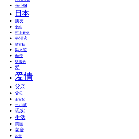
张小娴
日本
朋友
李娟
村上春树
林清玄
梁实秋
梁文道
母亲
毕淑敏
爱
爱情
父亲
父母
王安忆
王小波
现实
生活
美国
老舍
苏童