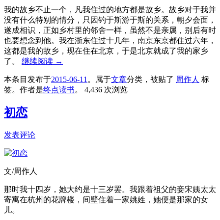
我的故乡不止一个，凡我住过的地方都是故乡。故乡对于我并
没有什么特别的情分，只因钓于斯游于斯的关系，朝夕会面，
遂成相识，正如乡村里的邻舍一样，虽然不是亲属，别后有时
也要想念到他。我在浙东住过十几年，南京东京都住过六年，
这都是我的故乡，现在住在北京，于是北京就成了我的家乡
了。
继续阅读
→
本条目发布于
2015-06-11
。属于
文章
分类，被贴了
周作人
标
签。
作者是
终点读书
。
4,436 次浏览
初恋
发表评论
文/周作人
那时我十四岁，她大约是十三岁罢。我跟着祖父的妾宋姨太太
寄寓在杭州的花牌楼，间壁住着一家姚姓，她便是那家的女
儿。