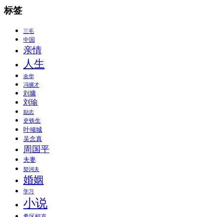
标签
三毛
中国
亲情
人生
余华
冯骥才
刘墉
刘瑜
励志
史铁生
叶倾城
吴念真
周国平
夫妻
契诃夫
婚姻
学习
小说
希区柯克