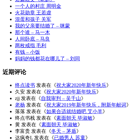
一个人的村庄 周明金
火花勋章 王若虚
混蛋和孩子 关军
我的父亲要结婚了 – 咪蒙
那个谁 – 马一木
人间卧底 – 马良
两枚戒指 毛利
有钱 – 小饭
妈妈的钱都花在哪儿了 – 刘同
近期评论
终点读书
发表在《
祝大家2020年新年快乐
》
久安
发表在《
祝大家2020年新年快乐
》
zjj
发表在《
自我审判 – 吴千山
》
老杨
发表在《
祝大家2019年新年快乐，附新年献词
》
落落
发表在《
如果合适就结婚吧 艾小羊
》
终点书栈
发表在《
素面朝天 毕淑敏
》
黄
发表在《
素面朝天 毕淑敏
》
李富贵
发表在《
冬天 – 茅盾
》
达疯奇L
发表在《
已婚男人 苏童
》