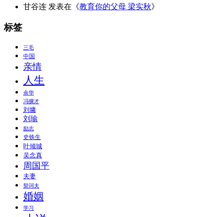
甘谷连
发表在《
教育你的父母 梁实秋
》
标签
三毛
中国
亲情
人生
余华
冯骥才
刘墉
刘瑜
励志
史铁生
叶倾城
吴念真
周国平
夫妻
契诃夫
婚姻
学习