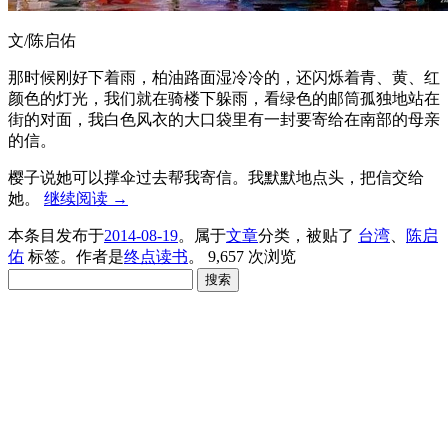
文/陈启佑
那时候刚好下着雨，柏油路面湿冷冷的，还闪烁着青、黄、红
颜色的灯光，我们就在骑楼下躲雨，看绿色的邮筒孤独地站在
街的对面，我白色风衣的大口袋里有一封要寄给在南部的母亲
的信。
樱子说她可以撑伞过去帮我寄信。我默默地点头，把信交给
她。
继续阅读
→
本条目发布于
2014-08-19
。属于
文章
分类，被贴了
台湾
、
陈启
佑
标签。
作者是
终点读书
。
9,657 次浏览
搜
索：