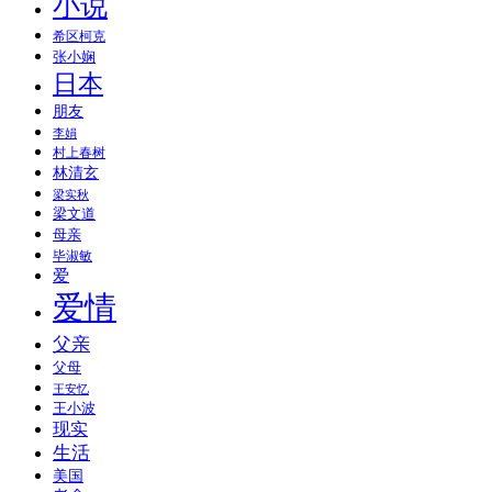
小说
希区柯克
张小娴
日本
朋友
李娟
村上春树
林清玄
梁实秋
梁文道
母亲
毕淑敏
爱
爱情
父亲
父母
王安忆
王小波
现实
生活
美国