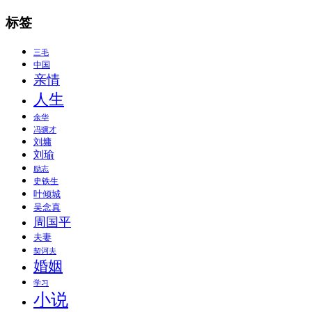
标签
三毛
中国
亲情
人生
余华
冯骥才
刘墉
刘瑜
励志
史铁生
叶倾城
吴念真
周国平
夫妻
契诃夫
婚姻
学习
小说