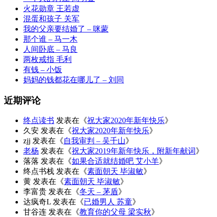
火花勋章 王若虚
混蛋和孩子 关军
我的父亲要结婚了 – 咪蒙
那个谁 – 马一木
人间卧底 – 马良
两枚戒指 毛利
有钱 – 小饭
妈妈的钱都花在哪儿了 – 刘同
近期评论
终点读书
发表在《
祝大家2020年新年快乐
》
久安
发表在《
祝大家2020年新年快乐
》
zjj
发表在《
自我审判 – 吴千山
》
老杨
发表在《
祝大家2019年新年快乐，附新年献词
》
落落
发表在《
如果合适就结婚吧 艾小羊
》
终点书栈
发表在《
素面朝天 毕淑敏
》
黄
发表在《
素面朝天 毕淑敏
》
李富贵
发表在《
冬天 – 茅盾
》
达疯奇L
发表在《
已婚男人 苏童
》
甘谷连
发表在《
教育你的父母 梁实秋
》