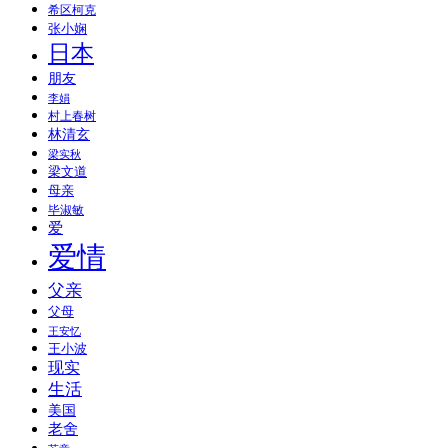
希区柯克
张小娴
日本
朋友
李娟
村上春树
林清玄
梁实秋
梁文道
母亲
毕淑敏
爱
爱情
父亲
父母
王安忆
王小波
现实
生活
美国
老舍