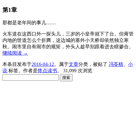
第1章
那都是老年间的事儿……
火车道在这西口外一探头儿，三岁的小皇帝就下了台。但甭管
内地的世道怎么个折腾，这边城的塞外小天桥却依然独立寒
秋。闹市里自有闹市的规矩，外头人趁早别跟着进去瞎掺合。
继续阅读
→
本条目发布于
2016-04-12
。属于
文章
分类，被贴了
冯苓植
、
小
说
标签。
作者是
终点读书
。
31,099 次浏览
搜
索：