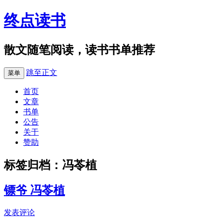
终点读书
散文随笔阅读，读书书单推荐
跳至正文
菜单
首页
文章
书单
公告
关于
赞助
标签归档：
冯苓植
镖爷 冯苓植
发表评论