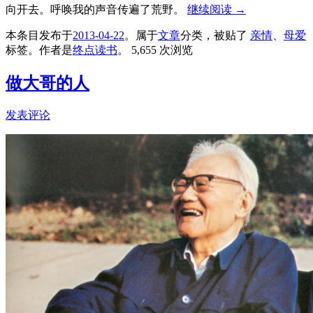
向开去。呼唤我的声音传遍了荒野。
继续阅读
→
本条目发布于
2013-04-22
。属于
文章
分类，被贴了
亲情
、
母爱
标签。
作者是
终点读书
。
5,655 次浏览
做大哥的人
发表评论