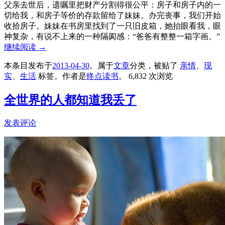
父亲去世后，遗嘱里把财产分割得很公平：房子和房子内的一
切给我，和房子等价的存款留给了妹妹。办完丧事，我们开始
收拾房子。妹妹在书房里找到了一只旧皮箱，她抬眼看我，眼
神复杂，有说不上来的一种隔阂感：“爸爸有整整一箱字画。”
继续阅读
→
本条目发布于
2013-04-30
。属于
文章
分类，被贴了
亲情
、
现
实
、
生活
标签。
作者是
终点读书
。
6,832 次浏览
全世界的人都知道我丢了
发表评论