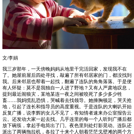
文/李娟
我三岁那年，一天傍晚妈妈从地里干完活回家，发现我不在
了。她屋前屋后四处寻找，敲遍了所有邻居家的门，都没找到
我。后来邻居也帮着一起找，翻遍了连队的角角落落。于是便
有人怀疑：莫不是我独自一人进了野地？又有人严肃地叹息，
提到最近闹狼灾，某地某连一夜之间被咬死了多少多少牲
畜……我妈慌乱恐惧，哭喊着去找领导。她捶胸顿足，哭天抢
地，引起了连长和指导员的高度重视。于是连队的大喇叭开始
反复广播，说李辉的女儿不见了，有知情者速来办公室报告云
云。还发动大家一起去找。几乎连里的每一个人听到广播后都
放下碗筷，拿起手电筒出了门。夜色里到处灯影晃动。连队还
派出了两辆拖拉机，各拉了十来个人朝着茫茫戈壁滩的两个方