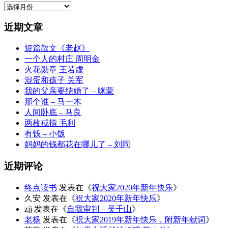
归
档
近期文章
短篇散文《老赵》
一个人的村庄 周明金
火花勋章 王若虚
混蛋和孩子 关军
我的父亲要结婚了 – 咪蒙
那个谁 – 马一木
人间卧底 – 马良
两枚戒指 毛利
有钱 – 小饭
妈妈的钱都花在哪儿了 – 刘同
近期评论
终点读书
发表在《
祝大家2020年新年快乐
》
久安
发表在《
祝大家2020年新年快乐
》
zjj
发表在《
自我审判 – 吴千山
》
老杨
发表在《
祝大家2019年新年快乐，附新年献词
》