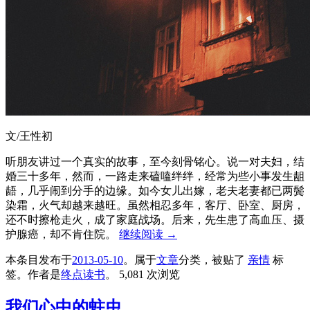
文/王性初
听朋友讲过一个真实的故事，至今刻骨铭心。说一对夫妇，结
婚三十多年，然而，一路走来磕嗑绊绊，经常为些小事发生龃
龉，几乎闹到分手的边缘。如今女儿出嫁，老夫老妻都已两鬓
染霜，火气却越来越旺。虽然相忍多年，客厅、卧室、厨房，
还不时擦枪走火，成了家庭战场。后来，先生患了高血压、摄
护腺癌，却不肯住院。
继续阅读
→
本条目发布于
2013-05-10
。属于
文章
分类，被贴了
亲情
标
签。
作者是
终点读书
。
5,081 次浏览
我们心中的蛀虫