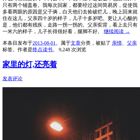
只有两个铺盖卷。我每次回家，都要经过这间简易房，促使我
多看两眼的原因是父子俩，白天他们去捡破烂儿，晚上回来就
住在这儿，父亲四十岁的样子，儿子十多岁吧。更让人心酸的
是，他们都有残疾，走路一拐一拐的。父亲驼背，看上去只有
一米六的样子，儿子长得很好看，腿脚不好。
继续阅读
→
本条目发布于
2013-08-01
。属于
文章
分类，被贴了
亲情
、
父亲
标签。
作者是
终点读书
。
9,248 次浏览
家里的灯,还亮着
发表评论