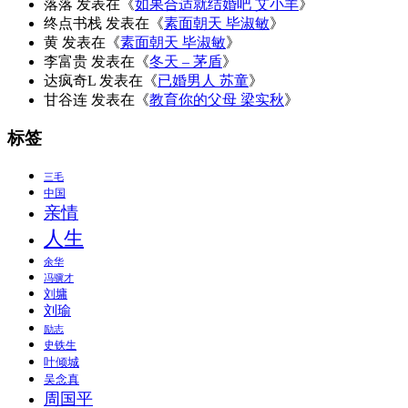
落落
发表在《
如果合适就结婚吧 艾小羊
》
终点书栈
发表在《
素面朝天 毕淑敏
》
黄
发表在《
素面朝天 毕淑敏
》
李富贵
发表在《
冬天 – 茅盾
》
达疯奇L
发表在《
已婚男人 苏童
》
甘谷连
发表在《
教育你的父母 梁实秋
》
标签
三毛
中国
亲情
人生
余华
冯骥才
刘墉
刘瑜
励志
史铁生
叶倾城
吴念真
周国平