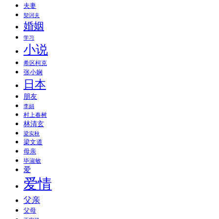
夫妻
契诃夫
婚姻
学习
小说
希区柯克
张小娴
日本
朋友
李娟
村上春树
林清玄
梁实秋
梁文道
母亲
毕淑敏
爱
爱情
父亲
父母