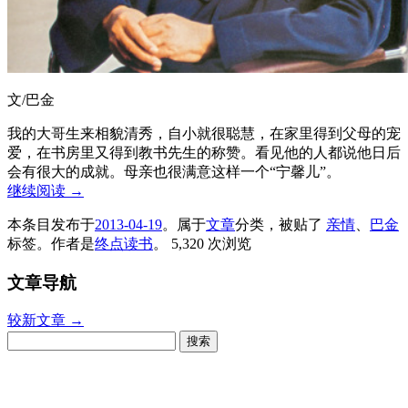
文/巴金
我的大哥生来相貌清秀，自小就很聪慧，在家里得到父母的宠
爱，在书房里又得到教书先生的称赞。看见他的人都说他日后
会有很大的成就。母亲也很满意这样一个“宁馨儿”。
继续阅读
→
本条目发布于
2013-04-19
。属于
文章
分类，被贴了
亲情
、
巴金
标签。
作者是
终点读书
。
5,320 次浏览
文章导航
较新文章
→
搜
索：