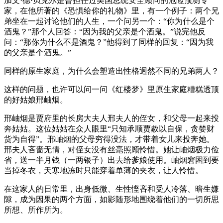
加文·德·贝克尔是曾担任过美国总统安全顾问的危险预测专
家，在他所著的《恐惧给你的礼物》里，有一个例子：两个兄
弟坐在一起讨论他们的人生，一个问另一个：“你为什么是个
酒鬼？”那个人回答：“因为我的父亲是个酒鬼。”说完他反
问：“那你为什么不是酒鬼？”他得到了同样的回复：“因为我
的父亲是个酒鬼。”
同样的原生家庭，为什么会塑造出性格迥然不同的兄弟两人？
这样的问题，也许可以问一问《红楼梦》里原生家庭糟糕透顶
的好姑娘邢岫烟。
邢岫烟是贾府里的长房大夫人邢夫人的侄女，和父母一起来投
奔姑姑。这位姑姑在众人眼里“只知承顺贾赦以自保，贪婪财
货为自得”。邢岫烟的父母穷得没法，才带着女儿来投奔她。
邢夫人吝啬无情，对侄女没有丝毫照顾怜惜。她让岫烟极力俭
省，送一半月钱（一两银子）出去给爹娘使用。岫烟窘困到要
当掉冬衣，天寒地冻时只能穿着单薄的夹衣，让人怜惜。
在这家人的日常里，出身低微、生性悭吝和受人冷落、暗生嫌
隙，成为因果的两个方面，如影随形地围绕着他们的一切所思
所想、所作所为。