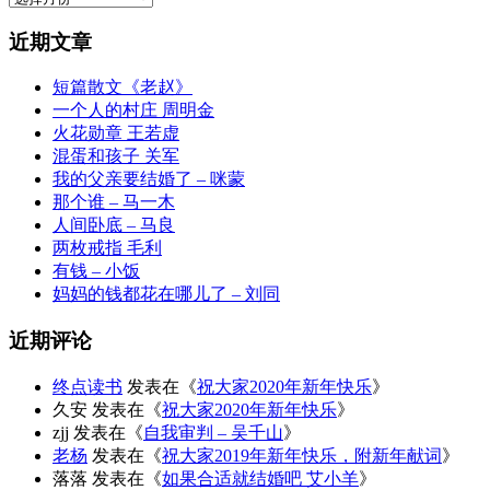
档
近期文章
短篇散文《老赵》
一个人的村庄 周明金
火花勋章 王若虚
混蛋和孩子 关军
我的父亲要结婚了 – 咪蒙
那个谁 – 马一木
人间卧底 – 马良
两枚戒指 毛利
有钱 – 小饭
妈妈的钱都花在哪儿了 – 刘同
近期评论
终点读书
发表在《
祝大家2020年新年快乐
》
久安
发表在《
祝大家2020年新年快乐
》
zjj
发表在《
自我审判 – 吴千山
》
老杨
发表在《
祝大家2019年新年快乐，附新年献词
》
落落
发表在《
如果合适就结婚吧 艾小羊
》