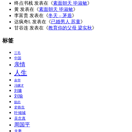
终点书栈
发表在《
素面朝天 毕淑敏
》
黄
发表在《
素面朝天 毕淑敏
》
李富贵
发表在《
冬天 – 茅盾
》
达疯奇L
发表在《
已婚男人 苏童
》
甘谷连
发表在《
教育你的父母 梁实秋
》
标签
三毛
中国
亲情
人生
余华
冯骥才
刘墉
刘瑜
励志
史铁生
叶倾城
吴念真
周国平
夫妻