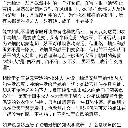
而邢岫烟，却是截然不同的一个好女孩。在宝玉眼中她“举止
言谈，超然如野鹤闲云”，在凤姐眼中，她“竟不像邢夫人及她
的父母一样，是温厚可疼的人”。为什么在那样的家庭里，所
有人都是难堪之人，只有她，成了一个异类？
能在如此不堪的家庭环境中有这样的品性，有人认为这要归功
于与岫烟“是贫贱之交，又有半师之分”的妙玉。不可否认，作
为岫烟的启蒙老师，妙玉对岫烟影响深远。但显然，岫烟和妙
玉并不是一路人。岫烟虽和妙玉相交多年，但她并不完全认可
妙玉的为人处世，她曾坦率地点评妙玉给宝玉下帖时的落款
“槛外人”是“僧不僧，俗不俗，女不女，男不男，成个什么道
理”。
相比于妙玉刻意营造的“槛外人”人设，岫烟安然于她“槛内人”
的生活态度，接纳生活给予她的一切：她被安排住在迎春处，
却从不使唤迎春的下人，反而经常“拿出钱来给他们打酒买点
心吃”。第五十回中众人在大雪天里聚会，众姐妹都穿着华贵
保暖的冬衣争奇斗艳，只有岫烟穿着一件旧毡斗篷。但岫烟宁
愿在雪天里瑟瑟发抖，也欣然赴会，与那些优秀可爱的姐妹在
一起吟诗作賦，不抱怨，也不卑怯于自己的窘境。
如果说是妙玉给了岫烟最初的知识和教养，那么是坎坷的生