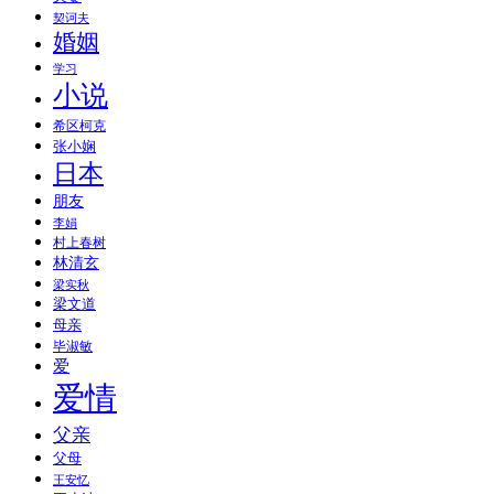
契诃夫
婚姻
学习
小说
希区柯克
张小娴
日本
朋友
李娟
村上春树
林清玄
梁实秋
梁文道
母亲
毕淑敏
爱
爱情
父亲
父母
王安忆