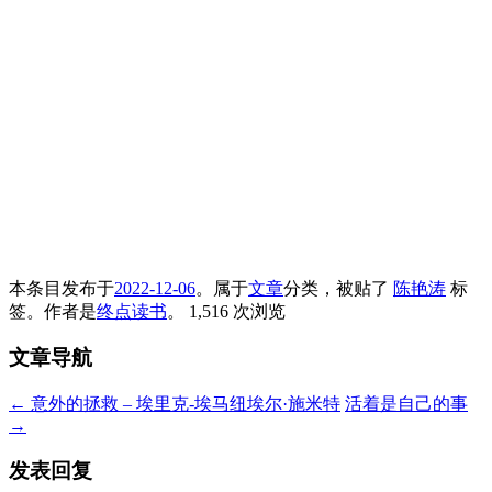
本条目发布于
2022-12-06
。属于
文章
分类，被贴了
陈艳涛
标
签。
作者是
终点读书
。
1,516 次浏览
文章导航
←
意外的拯救 – 埃里克-埃马纽埃尔·施米特
活着是自己的事
→
发表回复