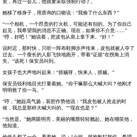
里，再过一会儿，他就要采取强制行动了。
她移了移身子，用质询的口吻说：“我偷了什么东西？”
“一个相机，一个昂贵的打火机，可能还有别的。为了你自己
起见，我希望我的消息不正确。现在，如果你不介意……”
“哼，好吧！”她说着，把皮包从肩上拿下来。“好！”
说时迟，那时快，只听一阵布鞋脚步声传来，皮包就被人夺了
过去。一个瘦长的人影飞快地跑开，带着“证据”在拐角上消
失。“该死！保安员叫到。
女孩子也大声地叫起来：“抓贼呀，快来人，抓贼。”
保安员锐利地目光打量着她。“你干嘛那么大喊大叫？他刚才
明明救了你一马。”
“哼，”她趾高气扬，装腔作势他说：“我皮包被人抢走的时
候，我总是那样大喊大叫的。”“现在也是？”
“当然是。”她两眼明亮，美丽的嘴唇轻轻翘起。她在嘲笑他，
他知道。
他低头想了一会，看着她，说：“小姐，很抱歉打扰你。希望