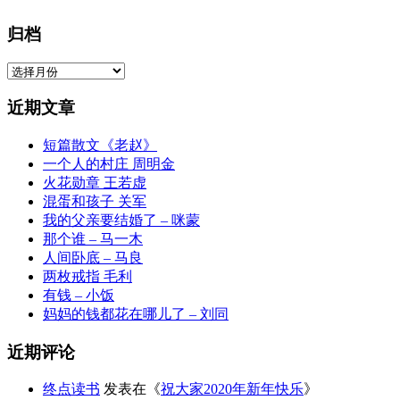
归档
归
档
近期文章
短篇散文《老赵》
一个人的村庄 周明金
火花勋章 王若虚
混蛋和孩子 关军
我的父亲要结婚了 – 咪蒙
那个谁 – 马一木
人间卧底 – 马良
两枚戒指 毛利
有钱 – 小饭
妈妈的钱都花在哪儿了 – 刘同
近期评论
终点读书
发表在《
祝大家2020年新年快乐
》