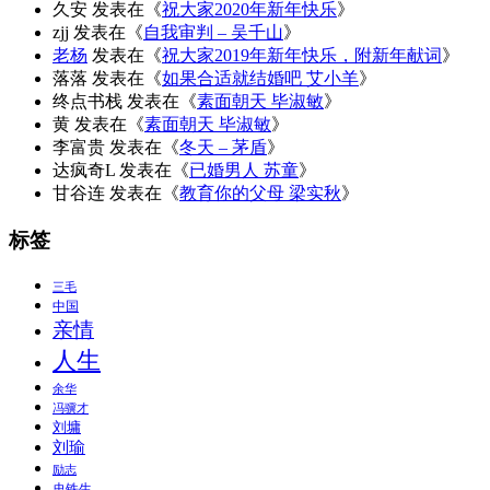
久安
发表在《
祝大家2020年新年快乐
》
zjj
发表在《
自我审判 – 吴千山
》
老杨
发表在《
祝大家2019年新年快乐，附新年献词
》
落落
发表在《
如果合适就结婚吧 艾小羊
》
终点书栈
发表在《
素面朝天 毕淑敏
》
黄
发表在《
素面朝天 毕淑敏
》
李富贵
发表在《
冬天 – 茅盾
》
达疯奇L
发表在《
已婚男人 苏童
》
甘谷连
发表在《
教育你的父母 梁实秋
》
标签
三毛
中国
亲情
人生
余华
冯骥才
刘墉
刘瑜
励志
史铁生