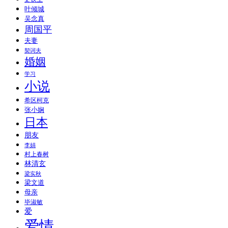
叶倾城
吴念真
周国平
夫妻
契诃夫
婚姻
学习
小说
希区柯克
张小娴
日本
朋友
李娟
村上春树
林清玄
梁实秋
梁文道
母亲
毕淑敏
爱
爱情