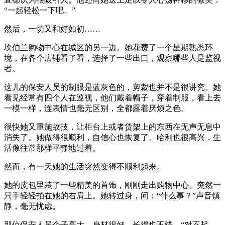
“一起轻松一下吧。”
然后，一切又和好如初……
坎伯兰购物中心在城区的另一边。她花费了一个星期熟悉环
境，在各个店铺看了看，选择了一些出口，观察哪些人是监视
者。
这儿的保安人员的制眼是蓝灰色的，剪裁也并不是很讲究。她
看见经常有四个人在巡视，他们戴着帽子，穿着制服，看上去
一模一样，连表情也毫无区别，全都露着厌烦之色。
很快她又重施故技，让柜台上或者货架上的东西在无声无息中
消失了。她做得很顺利，自信心也恢复了。哈利也很高兴，生
活像往常那样平静地过着。
然而，有一天她的生活突然变得不顺利起来。
她的皮包里装了一些精美的首饰，刚刚走出购物中心。突然一
只手轻轻拍在她的右肩上。她转过身，问：“什么事？”声音镇
静，毫无忧虑。
那位保安人员个子高大，身材很好，长得也不错。“对不起，