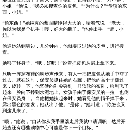
小姐，”他说，“我必须搜查你的皮包。”“为什么？”“偷窃的东
西，小姐。”
“偷东西！”她纯真的蓝眼睛睁得大大的，喘着气说：“老天，
你以为我是个扒手！哼，好大的胆子。”他伸出手，“请，小
姐。”
他逼她站到墙边，几分钟内，他就要取过她的皮包，进行搜
查。
她移了移身子。“哦，好吧！”说着把皮包从肩上拿下来。
只听一阵穿布鞋的脚步声传来，有人一把把皮包从她手中夺了
过去。就在这时，保安员抓住她的右腕，把他的高个子侧过
来，旋转一下，他坚硬的鞋尖碰到一只软软的布鞋，哈利飞了
起来，脸向下摔到水泥地上。女孩子由于保安员的一拉，也倒
在保安员身上。当他把她扶起来时，她看见他的帽子掉下来，
露出黑色的卷发，她认出了他。“是你，”她叫道，“你怎么又
到这儿来了。”
“哦，”他说，“自从你从我手里溜走后我就申请调职，然后开
始查还有哪些购物中心可能是你下一个目标。”