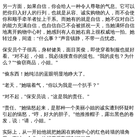
另一方面，如果自信，你会给人一种令人尊敬的气息。它可以
把你归入好人的行列，也就是从容、诚实购物的人，而不会使
你和顺手牵羊者扯上干系。而她有的就是自信，她不仅对自己
的能力充满自信，也自信自己不会被抓祝一天，当她满怀自信
地离开购物中心时，她感到有人在她右肩上很权威地一拍。她
转过身，间道：“什么事？”声音镇静，不带一点忧虑。
保安员个子很高，身材健美，面目英俊，即使穿着制服也挺好
看。“对不起，小姐，我必须搜查你的提包。“我的皮包？为什
么？”“偷窃商品，小姐。”
“偷东西！她纯洁的蓝眼明显地睁大了。
“老天，”她喘着气，“你以为我是一个扒手？”
“对不起，”保安员说，“这是我的责任。”
“责任。”她恼怒起来，是那种一个美丽小姐的诚实遭到怀疑时
引起的恼怒，“哼，好大的胆子。”他推推帽子，露出黑色的卷
发，说：“请，小姐。”
实际上，从一开始他就把她困在购物中心的红色砖墙的墙角