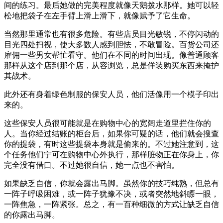
间的练习。最后她做的完美程度就像天鹅拨水那样。她可以轻
松地把袋子在左手臂上滑上滑下，就像赋予了它生命。
当然那里通常也有很多危险。有些店员目光敏锐，不停闪动的
目光四处扫视，使大多数人感到胆怯，不敢冒险。百货公司还
雇佣一些男女帮忙看守。他们在不同的时间出现。像普通顾客
那样从这个店到那个店，从容浏览，总是佯装购买东西来掩护
其战术。
此外还有身着绿色制服的保安人员，他们活像用一个模子印出
来的。
这些保安人员很可能就是在购物中心的宽阔走道里拦住你的
人。当你经过结账的柜台后，如果你可疑的话，他们就会搜查
你的提袋，有时这些提袋本身就是偷来的。不过她注意到，这
个任务他们宁可在购物中心外执行，那样脏物正在你身上，你
完全没有借口。不过她很自信，她一点也不害怕。
如果缺乏自信，你就会露出马脚。虽然你的技巧纯熟，但总有
一阵子呼吸困难，或一阵子犹豫不决，或者突然地斜瞟一眼，
一阵焦急，一阵紧张。总之，有一百种细微的方式让缺乏自信
的你露出马脚。